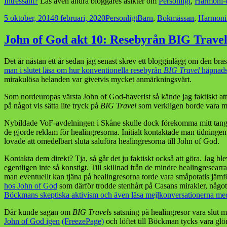
Intressant?
Läs även andra bloggares åsikter om
Personligt
,
Harmoni-
Postat
Kategorier
Taggar
5 oktober, 2014
8 februari, 2020
Personligt
Barn
,
Bokmässan
,
Harmoni
John of God akt 10: Resebyrån BIG Travel
Det är nästan ett år sedan jag senast skrev ett blogginlägg om den br
man i slutet läsa om hur konventionella resebyrån
BIG Travel
häpnadsv
mirakulösa helanden var givetvis mycket anmärkningsvärt.
Som nordeuropas värsta John of God-haverist så kände jag faktiskt att j
på något vis sätta lite tryck på
BIG Travel
som verkligen borde vara mer 
Nybildade VoF-avdelningen i Skåne skulle dock förekomma mitt tang
de gjorde reklam för healingresorna. Initialt kontaktade man tidninge
lovade att omedelbart sluta saluföra healingresorna till John of God.
Kontakta dem direkt? Tja, så går det ju faktiskt också att göra. Jag bl
egentligen inte så konstigt. Till skillnad från de mindre healingrese
man eventuellt kan tjäna på healingresorna torde vara småpotatis jä
hos John of God
som därför trodde stenhårt på Casans mirakler, någo
Böckmans skeptiska aktivism och även läsa mejlkonversationerna med
Där kunde sagan om
BIG Travel
s satsning på healingresor vara slut me
John of God igen
(FreezePage)
och löftet till Böckman tycks vara gl