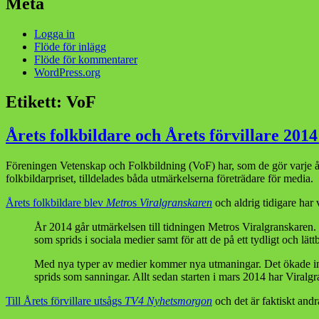
Meta
Logga in
Flöde för inlägg
Flöde för kommentarer
WordPress.org
Etikett:
VoF
Årets folkbildare och Årets förvillare 201
Föreningen Vetenskap och Folkbildning (VoF) har, som de gör varje år
folkbildarpriset, tilldelades båda utmärkelserna företrädare för media.
Årets folkbildare blev
Metro
s
Viralgranskaren
och aldrig tidigare har 
År 2014 går utmärkelsen till tidningen Metros Viralgranskaren. 
som sprids i sociala medier samt för att de på ett tydligt och lättb
Med nya typer av medier kommer nya utmaningar. Det ökade inform
sprids som sanningar. Allt sedan starten i mars 2014 har Viralgr
Till Årets förvillare utsågs
TV4 Nyhetsmorgon
och det är faktiskt an