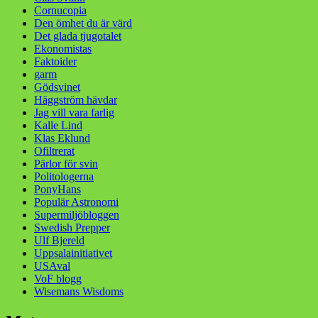
Cornucopia
Den ömhet du är värd
Det glada tjugotalet
Ekonomistas
Faktoider
garm
Gödsvinet
Häggström hävdar
Jag vill vara farlig
Kalle Lind
Klas Eklund
Ofiltrerat
Pärlor för svin
Politologerna
PonyHans
Populär Astronomi
Supermiljöbloggen
Swedish Prepper
Ulf Bjereld
Uppsalainitiativet
USAval
VoF blogg
Wisemans Wisdoms