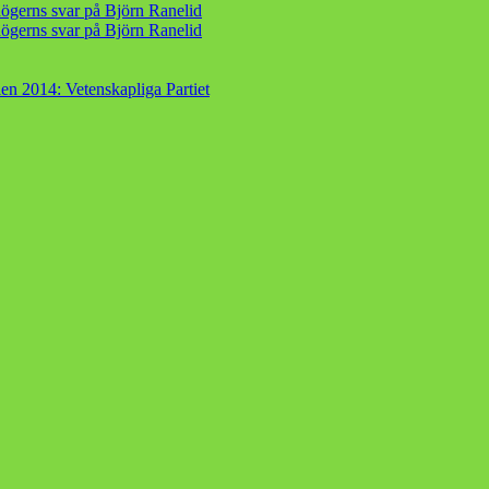
ögerns svar på Björn Ranelid
ögerns svar på Björn Ranelid
en 2014: Vetenskapliga Partiet