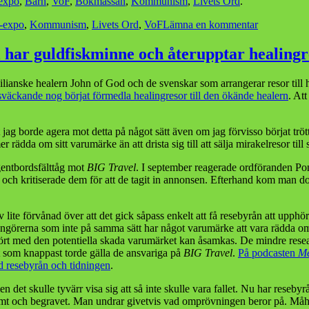
expo
,
Barn
,
VoF
,
Bokmässan
,
Kommunism
,
Livets Ord
.
till
-expo
,
Kommunism
,
Livets Ord
,
VoF
Lämna en kommentar
Mässor
i
 har guldfiskminne och återupptar healingr
massor
asilianske healern John of God och de svenskar som arrangerar resor til
äckande nog börjat förmedla healingresor till den ökände healern
. At
ag borde agera mot detta på något sätt även om jag förvisso börjat trött
rädda om sitt varumärke än att drista sig till att sälja mirakelresor till 
entbordsfälttåg mot
BIG Travel
. I september reagerade ordföranden 
n och kritiserade dem för att de tagit in annonsen. Efterhand kom man 
ev lite förvånad över att det gick såpass enkelt att få resebyrån att upp
arrangörerna som inte på samma sätt har något varumärke att vara rädda 
mfört med den potentiella skada varumärket kan åsamkas. De mindre res
t som knappast torde gälla de ansvariga på
BIG Travel
.
På podcasten
Me
 resebyrån och tidningen
.
n det skulle tyvärr visa sig att så inte skulle vara fallet. Nu har reseby
ömt och begravet. Man undrar givetvis vad omprövningen beror på. Måh