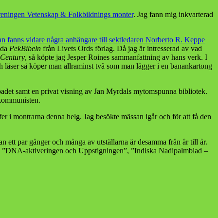
 föreningen Vetenskap & Folkbildnings monter
. Jag fann mig inkvarterad
 fanns vidare några anhängare till sektledaren Norberto R. Keppe
lada
PekBibeln
från Livets Ords förlag. Då jag är intresserad av vad
 Century
, så köpte jag Jesper Roines sammanfattning av hans verk. I
h läser så köper man allraminst två som man lägger i en banankartong
nbadet samt en privat visning av Jan Myrdals mytomspunna bibliotek.
e kommunisten.
er i montrarna denna helg. Jag besökte mässan igår och för att få den
ett par gånger och många av utställarna är desamma från år till år.
 ”DNA-aktiveringen och Uppstigningen”, ”Indiska Nadipalmblad –