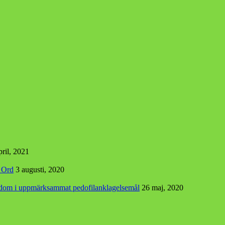
pril, 2021
s Ord
3 augusti, 2020
r dom i uppmärksammat pedofilanklagelsemål
26 maj, 2020