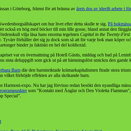
Årets
ssan i Göteborg, främst för att bränna av
årets dos av ideellt arbete i
förvillare
2014
utsedda
wedenborgsällskapet om hur livet efter detta skulle te sig.
På bokmässan
det också en hög med böcker till min lille gosse, bland annat den färgg
ördenskull vilja läsa hans enorma tegelsten
Capital in the Twenty-First
yvärr förhåller det sig ju dock som så att för varje bok man köper oc
rtonger binder ju faktiskt en hel del koldioxid.
tapriset var en övernattning på Hotell Gästis, middag och bad på Leni
ngens sista deluppgift som gick ut på att hämningslöst smickra den gaml
rbara Barn
där den barninriktade krämarkapitalismen firade stora triumf
n vilket förhöjde effekten av alla skrikande barn.
en Harmoni-expo. Nu har jag förvisso redan besökt den nyandliga mässan 
rogrampunkter
som ”Kontakt med Änglar och Den Violetta Flamman”,
pp Special”.
3