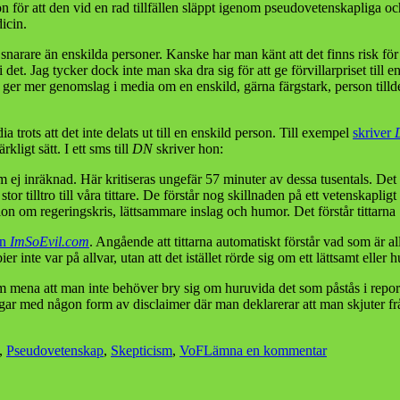
för att den vid en rad tillfällen släppt igenom pseudovetenskapliga oc
icin.
oner snarare än enskilda personer. Kanske har man känt att det finns ris
i det. Jag tycker dock inte man ska dra sig för att ge förvillarpriset ti
kt ger mer genomslag i media om en enskild, gärna färgstark, person tillde
rots att det inte delats ut till en enskild person. Till exempel
skriver
ligt sätt. I ett sms till
DN
skriver hon:
j inräknad. Här kritiseras ungefär 57 minuter av dessa tusentals. Det ä
r tilltro till våra tittare. De förstår nog skillnaden på ett vetenskapli
 om regeringskris, lättsammare inslag och humor. Det förstår tittarna
en
ImSoEvil.com
. Angående att tittarna automatiskt förstår vad som är 
nte var på allvar, utan att det istället rörde sig om ett lättsamt eller h
am mena att man inte behöver bry sig om huruvida det som påstås i reporta
ningar med någon form av disclaimer där man deklarerar att man skjuter f
till
,
Pseudovetenskap
,
Skepticism
,
VoF
Lämna en kommentar
Årets
folkbildare
och