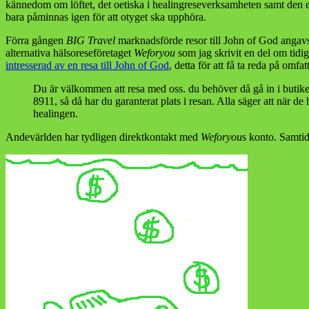
kännedom om löftet, det oetiska i healingreseverksamheten samt den e
bara påminnas igen för att otyget ska upphöra.
Förra gången
BIG Travel
marknadsförde resor till John of God angavs
alternativa hälsoreseföretaget
Weforyou
som jag skrivit en del om tidi
intresserad av en resa till John of God
, detta för att få ta reda på om
Du är välkommen att resa med oss. du behöver då gå in i butike
8911, så då har du garanterat plats i resan. Alla säger att när de
healingen.
Andevärlden har tydligen direktkontakt med
Weforyou
s konto. Samtid