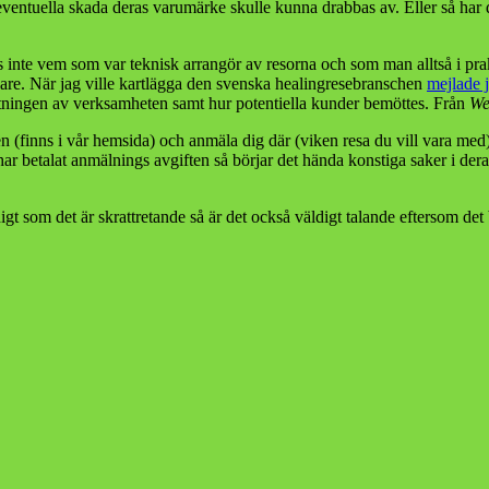
ventuella skada deras varumärke skulle kunna drabbas av. Eller så har
 inte vem som var teknisk arrangör av resorna och som man alltså i pr
gare. När jag ville kartlägga den svenska healingresebranschen
mejlade j
fattningen av verksamheten samt hur potentiella kunder bemöttes. Från
We
n (finns i vår hemsida) och anmäla dig där (viken resa du vill vara med
 har betalat anmälnings avgiften så börjar det hända konstiga saker i dera
igt som det är skrattretande så är det också väldigt talande eftersom det