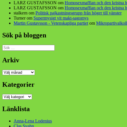
LARZ GUSTAFSSON
om
Homosexmaffian och den kristna h
LARZ GUSTAFSSON
om
Homosexmaffian och den kristna h
stalkern
om
Politisk pajkastningsgrupp från höger till vänster
Turner
om
Supermysigt vit makt-sagomys
Martin Gustavsson - Vetenskapliga partiet
om
Mikropartivalkoll
Sök på bloggen
Sök
efter:
Arkiv
Arkiv
Kategorier
Kategorier
Länklista
Anna-Lena Lodenius
Clas Svahn