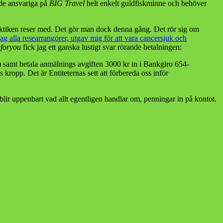
 de ansvariga på
BIG Travel
helt enkelt guldfiskminne och behöver
aktiken reser med. Det gör man dock denna gång. Det rör sig om
ag alla researrangörer, utgav mig för att vara cancersjuk och
foryou
fick jag ett ganska lustigt svar rörande betalningen:
) samt betala anmälnings avgiften 3000 kr in i Bankgiro 654-
s kropp. Det är Entiteternas sett att förbereda oss inför
 blir uppenbart vad allt egentligen handlar om, penningar in på kontot.