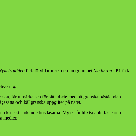
Nyhetsguiden
fick förvillarpriset och programmet
Medierna
i P1 fick
tivering:
son, får utmärkelsen för sitt arbete med att granska påståenden
ifrågasätta och källgranska uppgifter på nätet.
 kritiskt tänkande hos läsarna. Myter får blixtsnabbt fäste och
la medier.