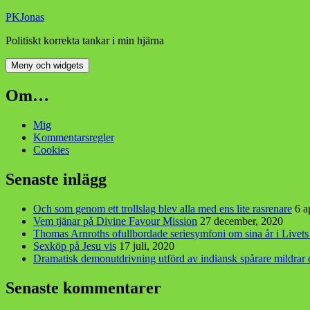
Hoppa
PKJonas
till
Politiskt korrekta tankar i min hjärna
innehåll
Meny och widgets
Om…
Mig
Kommentarsregler
Cookies
Senaste inlägg
Och som genom ett trollslag blev alla med ens lite rasrenare
6 a
Vem tjänar på Divine Favour Mission
27 december, 2020
Thomas Arnroths ofullbordade seriesymfoni om sina år i Livet
Sexköp på Jesu vis
17 juli, 2020
Dramatisk demonutdrivning utförd av indiansk spårare mildra
Senaste kommentarer