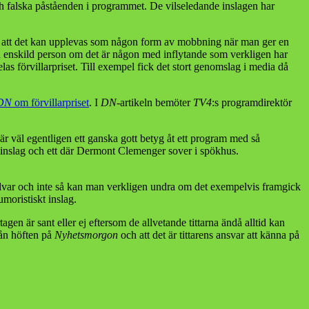
h falska påståenden i programmet. De vilseledande inslagen har
k för att det kan upplevas som någon form av mobbning när man ger en
ll en enskild person om det är någon med inflytande som verkligen har
las förvillarpriset. Till exempel fick det stort genomslag i media då
DN
om förvillarpriset
. I
DN
-artikeln bemöter
TV4
:s programdirektör
r väl egentligen ett ganska gott betyg åt ett program med så
gt inslag och ett där Dermont Clemenger sover i spökhus.
allvar och inte så kan man verkligen undra om det exempelvis framgick
umoristiskt inslag.
gen är sant eller ej eftersom de allvetande tittarna ändå alltid kan
rån höften på
Nyhetsmorgon
och att det är tittarens ansvar att känna på