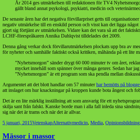
År 2014 ges utmärkelsen till redaktionen för TV4 Nyhetsmorgon 
gällt bland annat psykologi, psykiatri, medicin och veterinärmed
De senaste åren har det negativa förvillarpriset getts till organisati
negativ utmärkelse till en enskild person och visst kan det ligga något 
gjort sig förtjänt av utmärkelsen. Vidare kan det vara så att det faktis
LCHF-förespråkaren Annika Dahlqvist tilldelades det 2009.
Denna gång verkar dock förvillarutmärkelsen plockats upp bra av media t
för nyheter och samhälle faktiskt också kritiken, måhända på ett lite märk
”Nyhetsmorgon” sänder drygt 60 000 minuter tv om året, reklam e
mycket innehåll som spänner över många genrer. Sedan har jag sto
”Nyhetsmorgon” är ett program som ska pendla mellan diskussion
Argumentet att det blott handlar om 57 minuter
har bemötts på blogg
att inslaget om hur knackningar på kroppen kunde bota ångest och fobier i
Det är en lite märklig inställning att som ansvarig för ett nyhetsprogr
skilja sant från falskt. Kanske borde man i alla fall inleda sina sänd
sig när det är trams och när det är allvar.
Postat
Kategorier
Taggar
5 januari, 2015
Vetenskap
Alternativmedicin
,
Media
,
Opinionsbildning
Mässor i massor