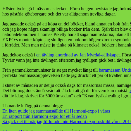
Hösten tycks gå i mässornas tecken. Förra helgen bevistade jag bokmä
hos gästfria göteborgare och det var alltigenom trevliga dagar.
Jag passade också på att köpa en del böcker, bland annat en bok från S
och jag köpte några skamligt billiga böcker från dem. Självklart blev 
nationalekonomen Thomas Piketty har att säga människorna, utan att f
EXPO:s monter köpte jag slutligen en bok om högerextrema symboler. T
i förrådet. Men man måste ju tänka på klimatet också, böcker i bananka
Jag deltog också i
en tävling anordnad av Jan Myrdal-sällskapet
. Förs
Tyvärr vann jag inte tävlingen eftersom jag tydligen gick bet i tävli
Från gammelkommunister är steget mycket långt till
barnmässan Unde
perfekta barnmässoupplevelsen hade jag druckit ett par öl kvällen inna
I slutet av månaden är det ju också dags för mässornas mässa, nämlig
Det blir nog dock ändå svårt att låta bli att gå dit för vem kan motstå
p
ditt liv idag, skrivet för 5000 år sedan” och ”Kvantfysikshealing i gru
Liknande inlägg på denna blogg:
En liten guide jag sammanställde till Harmoni-expo i våras
En rapport från Harmoni-expo för ett år sedan
Så gick det till när jag förlorade min Harmoni-expo-oskuld våren 201