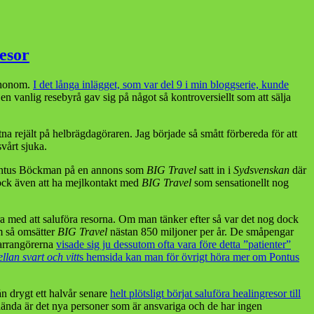
esor
l honom.
I det långa inlägget, som var del 9 i min bloggserie, kunde
t en vanlig resebyrå gav sig på något så kontroversiellt som att sälja
na rejält på helbrägdagöraren. Jag började så smått förbereda för att
svårt sjuka.
Pontus Böckman på en annons som
BIG Travel
satt in i
Sydsvenskan
där
dock även att ha mejlkontakt med
BIG Travel
som sensationellt nog
höra med att saluföra resorna. Om man tänker efter så var det nog dock
om så omsätter
BIG Travel
nästan 850 miljoner per år. De småpengar
earrangörerna
visade sig ju dessutom ofta vara före detta ”patienter”
llan svart och vitt
s hemsida kan man för övrigt höra mer om Pontus
rån drygt ett halvår senare
helt plötsligt börjat saluföra healingresor till
ända är det nya personer som är ansvariga och de har ingen