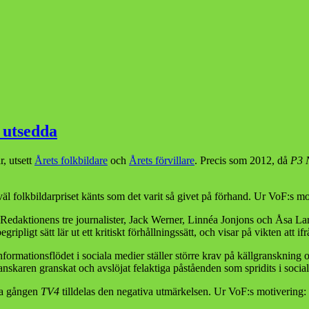
4 utsedda
, utsett
Årets folkbildare
och
Årets förvillare
. Precis som 2012, då
P3 
väl folkbildarpriset känts som det varit så givet på förhand. Ur VoF:s mo
Redaktionens tre journalister, Jack Werner, Linnéa Jonjons och Åsa Lars
egripligt sätt lär ut ett kritiskt förhållningssätt, och visar på vikten att 
ationsflödet i sociala medier ställer större krav på källgranskning och
anskaren granskat och avslöjat felaktiga påståenden som spridits i socia
dra gången
TV4
tilldelas den negativa utmärkelsen. Ur VoF:s motivering: