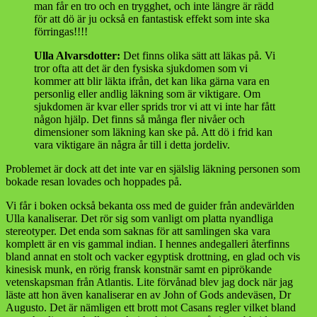
man får en tro och en trygghet, och inte längre är rädd
för att dö är ju också en fantastisk effekt som inte ska
förringas!!!!
Ulla Alvarsdotter:
Det finns olika sätt att läkas på. Vi
tror ofta att det är den fysiska sjukdomen som vi
kommer att blir läkta ifrån, det kan lika gärna vara en
personlig eller andlig läkning som är viktigare. Om
sjukdomen är kvar eller sprids tror vi att vi inte har fått
någon hjälp. Det finns så många fler nivåer och
dimensioner som läkning kan ske på. Att dö i frid kan
vara viktigare än några år till i detta jordeliv.
Problemet är dock att det inte var en själslig läkning personen som
bokade resan lovades och hoppades på.
Vi får i boken också bekanta oss med de guider från andevärlden
Ulla kanaliserar. Det rör sig som vanligt om platta nyandliga
stereotyper. Det enda som saknas för att samlingen ska vara
komplett är en vis gammal indian. I hennes andegalleri återfinns
bland annat en stolt och vacker egyptisk drottning, en glad och vis
kinesisk munk, en rörig fransk konstnär samt en piprökande
vetenskapsman från Atlantis. Lite förvånad blev jag dock när jag
läste att hon även kanaliserar en av John of Gods andeväsen, Dr
Augusto. Det är nämligen ett brott mot Casans regler vilket bland