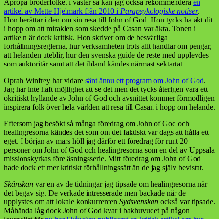
Apropå broderfolket i väster så kan jag också rekommendera
en
artikel av Mette Hjelmark från 2010 i
Parapsykologiske notiser
.
Hon berättar i den om sin resa till John of God. Hon tycks ha åkt dit
i hopp om att miraklen som skedde på Casan var äkta. Tonen i
artikeln är dock kritisk. Hon skriver om de besvärliga
förhållningsreglerna, hur verksamheten trots allt handlar om pengar,
att helanden uteblir, hur den svenska guide de reste med upplevdes
som auktoritär samt att det ibland kändes närmast sektartat.
Oprah Winfrey har vidare
sänt ännu ett program om John of God
.
Jag har inte haft möjlighet att se det men det tycks återigen vara ett
okritiskt hyllande av John of God och avsnittet kommer förmodligen
inspirera folk över hela världen att resa till Casan i hopp om helande.
Eftersom jag besökt så många föredrag om John of God och
healingresorna kändes det som om det faktiskt var dags att hålla ett
eget. I början av mars höll jag därför ett föredrag för runt 20
personer om John of God och healingresorna som en del av Uppsala
missionskyrkas föreläsningsserie. Mitt föredrag om John of God
hade dock ett mer kritiskt förhållningssätt än de jag själv bevistat.
Skånskan
var en av de tidningar jag tipsade om healingresorna när
det begav sig. De verkade intresserade men backade när de
upplystes om att lokale konkurrenten
Sydsvenskan
också var tipsade.
Måhända låg dock John of God kvar i bakhuvudet på någon