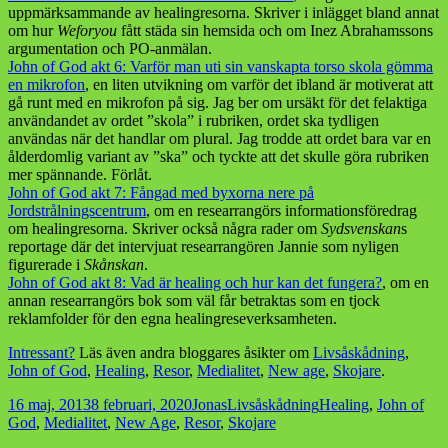
uppmärksammande av healingresorna. Skriver i inlägget bland annat
om hur
Weforyou
fått städa sin hemsida och om Inez Abrahamssons
argumentation och PO-anmälan.
John of God akt 6: Varför man uti sin vanskapta torso skola gömma
en mikrofon
, en liten utvikning om varför det ibland är motiverat att
gå runt med en mikrofon på sig. Jag ber om ursäkt för det felaktiga
användandet av ordet ”skola” i rubriken, ordet ska tydligen
användas när det handlar om plural. Jag trodde att ordet bara var en
ålderdomlig variant av ”ska” och tyckte att det skulle göra rubriken
mer spännande. Förlåt.
John of God akt 7: Fångad med byxorna nere på
Jordstrålningscentrum
, om en researrangörs informationsföredrag
om healingresorna. Skriver också några rader om
Sydsvenskan
s
reportage där det intervjuat researrangören Jannie som nyligen
figurerade i
Skånskan
.
John of God akt 8: Vad är healing och hur kan det fungera?
, om en
annan researrangörs bok som väl får betraktas som en tjock
reklamfolder för den egna healingreseverksamheten.
Intressant?
Läs även andra bloggares åsikter om
Livsåskådning
,
John of God
,
Healing
,
Resor
,
Medialitet
,
New age
,
Skojare
.
Postat
Författare
Kategorier
Taggar
16 maj, 2013
8 februari, 2020
Jonas
Livsåskådning
Healing
,
John of
God
,
Medialitet
,
New Age
,
Resor
,
Skojare