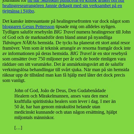
journalist för
nu har
Skånskan
publicerat en kritisk artikel om hur
healingresearrangören Jannie deltagit med sin verksamhet på en
tjejmässa i Sjöbo
.
Det kanske intressantaste på healingresefronten var dock något som
bloggaren Gesus Pettersson
tipsade mig om alldeles nyligen.
Tydligen saluför resebyrån
BIG Travel
numera healingresor till John
of God och de marknadsför dem bland annat på nyandliga
Tidningen NÄRA
s hemsida. De tycks ha planerat ett stort antal resor
framöver. Vem som är teknisk arrangör av resorna framgår dock inte
av informationen på deras hemsida.
BIG Travel
är en stor resebyrå
som omsätter över 750 miljoner per år och de borde rimligen vara
räddare om sitt varumärke. Det är anmärkningsvärt att de saluför
verkningslösa behandlingar till svårt sjuka. När man på sin hemsida
räknar upp de tillstånd man kan få hjälp med låter det dock precis
som vanligt.
John of God, João de Deus, Den Gudabenådade
Healern och Mirakelmannen, anses vara den mest
kraftfulla spiritistiska healers som lever i dag. I mer än
50 år, har han genom mirakulöst helande utan
medicinskt kunnande och utan någon ersättning, hjälpt
miljontals människor.
[…]