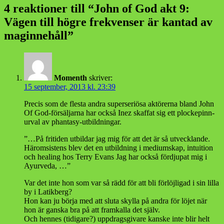
4 reaktioner till “John of God akt 9:
Vägen till högre frekvenser är kantad av
maginnehåll”
Momenth
skriver:
15 september, 2013 kl. 23:39
Precis som de flesta andra superseriösa aktörerna bland John
Of God-försäljarna har också Inez skaffat sig ett plockepinn-
urval av phantasy-utbildningar.
”…På fritiden utbildar jag mig för att det är så utvecklande.
Häromsistens blev det en utbildning i mediumskap, intuition
och healing hos Terry Evans Jag har också fördjupat mig i
Ayurveda, …”
Var det inte hon som var så rädd för att bli förlöjligad i sin lilla
by i Latikberg?
Hon kan ju börja med att sluta skylla på andra för löjet när
hon är ganska bra på att framkalla det själv.
Och hennes (tidigare?) uppdragsgivare kanske inte blir helt