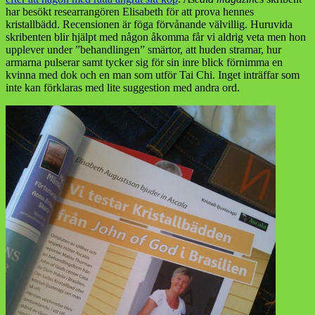
har besökt researrangören Elisabeth för att prova hennes
kristallbädd. Recensionen är föga förvånande välvillig. Huruvida
skribenten blir hjälpt med någon åkomma får vi aldrig veta men hon
upplever under ”behandlingen” smärtor, att huden stramar, hur
armarna pulserar samt tycker sig för sin inre blick förnimma en
kvinna med dok och en man som utför Tai Chi. Inget inträffar som
inte kan förklaras med lite suggestion med andra ord.