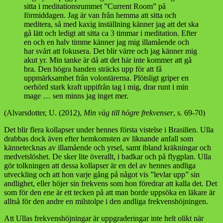
sitta i meditationsrummet ”Current Room” på
förmiddagen. Jag är van från hemma att sitta och
meditera, så med kaxig inställning känner jag att det ska
gå lätt och ledigt att sitta ca 3 timmar i meditation. Efter
en och en halv timme känner jag mig illamående och
har svårt att fokusera. Det blir värre och jag känner mig
akut yr. Min tanke är då att det här inte kommer att gå
bra. Den högra handen sträcks upp för att få
uppmärksamhet från volontärerna. Plötsligt griper en
oerhörd stark kraft uppifrån tag i mig, drar runt i min
mage … sen minns jag inget mer.
(Alvarsdotter, U. (2012),
Min väg till högre frekvenser
, s. 69-70)
Det blir flera kollapser under hennes första vistelse i Brasilien. Ulla
drabbas dock även efter hemkomsten av liknande anfall som
kännetecknas av illamående och yrsel, samt ibland kräkningar och
medvetslöshet. De sker lite överallt, i badkar och på flygplan. Ulla
gör tolkningen att dessa kollapser är en del av hennes andliga
utveckling och att hon varje gång på något vis ”levlar upp” sin
andlighet, eller höjer sin frekvens som hon föredrar att kalla det. Det
som för den ene är ett tecken på att man borde uppsöka en läkare är
alltså för den andre en milstolpe i den andliga frekvenshöjningen.
Att Ullas frekvenshöjningar är uppgraderingar inte helt olikt när