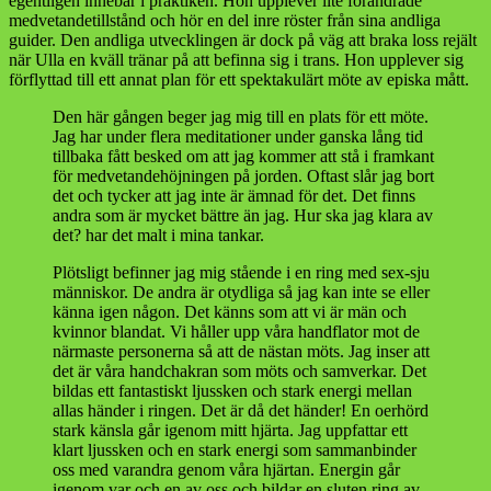
egentligen innebär i praktiken. Hon upplever lite förändrade
medvetandetillstånd och hör en del inre röster från sina andliga
guider. Den andliga utvecklingen är dock på väg att braka loss rejält
när Ulla en kväll tränar på att befinna sig i trans. Hon upplever sig
förflyttad till ett annat plan för ett spektakulärt möte av episka mått.
Den här gången beger jag mig till en plats för ett möte.
Jag har under flera meditationer under ganska lång tid
tillbaka fått besked om att jag kommer att stå i framkant
för medvetandehöjningen på jorden. Oftast slår jag bort
det och tycker att jag inte är ämnad för det. Det finns
andra som är mycket bättre än jag. Hur ska jag klara av
det? har det malt i mina tankar.
Plötsligt befinner jag mig stående i en ring med sex-sju
människor. De andra är otydliga så jag kan inte se eller
känna igen någon. Det känns som att vi är män och
kvinnor blandat. Vi håller upp våra handflator mot de
närmaste personerna så att de nästan möts. Jag inser att
det är våra handchakran som möts och samverkar. Det
bildas ett fantastiskt ljussken och stark energi mellan
allas händer i ringen. Det är då det händer! En oerhörd
stark känsla går igenom mitt hjärta. Jag uppfattar ett
klart ljussken och en stark energi som sammanbinder
oss med varandra genom våra hjärtan. Energin går
igenom var och en av oss och bildar en sluten ring av