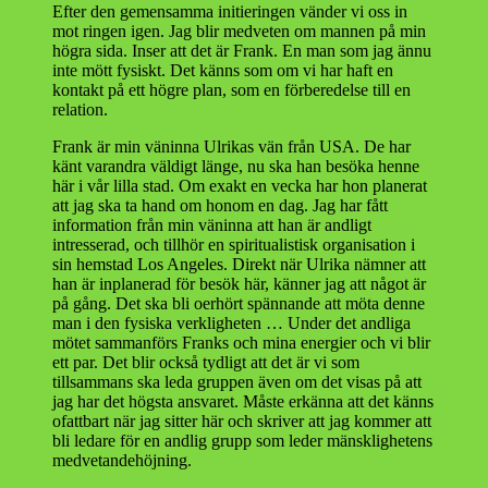
Efter den gemensamma initieringen vänder vi oss in
mot ringen igen. Jag blir medveten om mannen på min
högra sida. Inser att det är Frank. En man som jag ännu
inte mött fysiskt. Det känns som om vi har haft en
kontakt på ett högre plan, som en förberedelse till en
relation.
Frank är min väninna Ulrikas vän från USA. De har
känt varandra väldigt länge, nu ska han besöka henne
här i vår lilla stad. Om exakt en vecka har hon planerat
att jag ska ta hand om honom en dag. Jag har fått
information från min väninna att han är andligt
intresserad, och tillhör en spiritualistisk organisation i
sin hemstad Los Angeles. Direkt när Ulrika nämner att
han är inplanerad för besök här, känner jag att något är
på gång. Det ska bli oerhört spännande att möta denne
man i den fysiska verkligheten … Under det andliga
mötet sammanförs Franks och mina energier och vi blir
ett par. Det blir också tydligt att det är vi som
tillsammans ska leda gruppen även om det visas på att
jag har det högsta ansvaret. Måste erkänna att det känns
ofattbart när jag sitter här och skriver att jag kommer att
bli ledare för en andlig grupp som leder mänsklighetens
medvetandehöjning.