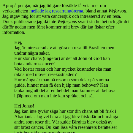
Apropå pengar, när jag tidigare försökte få veta mer om
verksamheten
mejlade jag researrangörerna
, bland annat
Weforyou
.
Jag utgav mig för att vara cancersjuk och intresserad av en resa.
Dock publicerade jag då inte
Weforyou
s svar i sin helhet och gör det
därför nedan men först kommer mitt brev där jag fiskar efter
information.
Hej,
Jag är intresserad av att göra en resa till Brasilien men
undrar några saker.
Hur stor chans (ungefär) är det att John of God kan
bota ändtarmscancer?
Vad kostar resan och hur mycket kostnader ska man
räkna med utöver resekostnaden?
Hur många är man på resorna som delar på samma
guide, hinner man få den hjälp man behöver? Kan
tänka mig att det är en hel del man kommer att behöva
hjälp med om man inte kan språket och så.
Hej Jonas!
Jag kan inte tyvärr säga hur stor din chans att bli frisk i
Abadiania. Jag vet bara att jag blev frisk där och många
andra som reser dit. Vår guide Birgitta blev också av
sitt bröst cancer. Du kan läsa våra resenärers berättelser
i vår hemsida www.weforyou.se