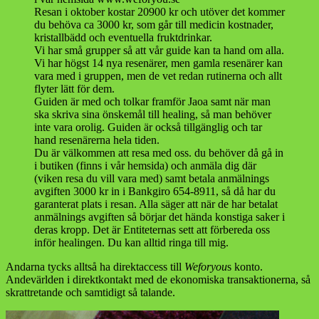
Resan i oktober kostar 20900 kr och utöver det kommer
du behöva ca 3000 kr, som går till medicin kostnader,
kristallbädd och eventuella fruktdrinkar.
Vi har små grupper så att vår guide kan ta hand om alla.
Vi har högst 14 nya resenärer, men gamla resenärer kan
vara med i gruppen, men de vet redan rutinerna och allt
flyter lätt för dem.
Guiden är med och tolkar framför Jaoa samt när man
ska skriva sina önskemål till healing, så man behöver
inte vara orolig. Guiden är också tillgänglig och tar
hand resenärerna hela tiden.
Du är välkommen att resa med oss. du behöver då gå in
i butiken (finns i vår hemsida) och anmäla dig där
(viken resa du vill vara med) samt betala anmälnings
avgiften 3000 kr in i Bankgiro 654-8911, så då har du
garanterat plats i resan. Alla säger att när de har betalat
anmälnings avgiften så börjar det hända konstiga saker i
deras kropp. Det är Entiteternas sett att förbereda oss
inför healingen. Du kan alltid ringa till mig.
Andarna tycks alltså ha direktaccess till
Weforyou
s konto.
Andevärlden i direktkontakt med de ekonomiska transaktionerna, så
skrattretande och samtidigt så talande.