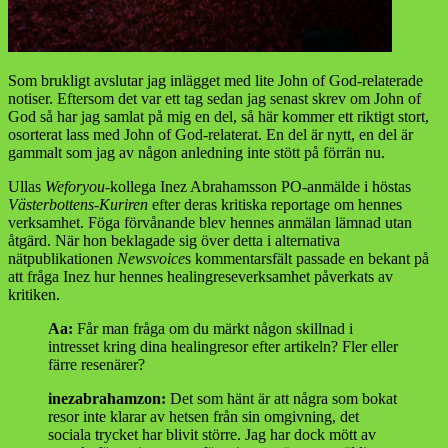
Som brukligt avslutar jag inlägget med lite John of God-relaterade
notiser. Eftersom det var ett tag sedan jag senast skrev om John of
God så har jag samlat på mig en del, så här kommer ett riktigt stort,
osorterat lass med John of God-relaterat. En del är nytt, en del är
gammalt som jag av någon anledning inte stött på förrän nu.
Ullas
Weforyou
-kollega Inez Abrahamsson PO-anmälde i höstas
Västerbottens-Kuriren
efter deras kritiska reportage om hennes
verksamhet. Föga förvånande blev hennes anmälan lämnad utan
åtgärd. När hon beklagade sig över detta i alternativa
nätpublikationen
Newsvoice
s kommentarsfält passade en bekant på
att fråga Inez hur hennes healingreseverksamhet påverkats av
kritiken.
Aa:
Får man fråga om du märkt någon skillnad i
intresset kring dina healingresor efter artikeln? Fler eller
färre resenärer?
inezabrahamzon:
Det som hänt är att några som bokat
resor inte klarar av hetsen från sin omgivning, det
sociala trycket har blivit större. Jag har dock mött av