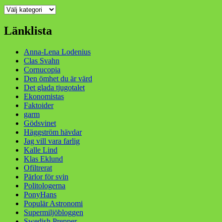
Kategorier
Länklista
Anna-Lena Lodenius
Clas Svahn
Cornucopia
Den ömhet du är värd
Det glada tjugotalet
Ekonomistas
Faktoider
garm
Gödsvinet
Häggström hävdar
Jag vill vara farlig
Kalle Lind
Klas Eklund
Ofiltrerat
Pärlor för svin
Politologerna
PonyHans
Populär Astronomi
Supermiljöbloggen
Swedish Prepper