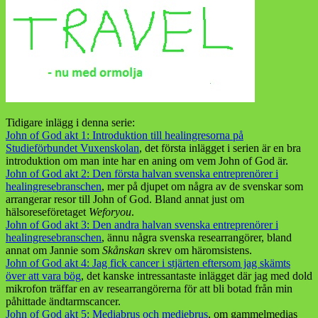
Tidigare inlägg i denna serie:
John of God akt 1: Introduktion till healingresorna på
Studieförbundet Vuxenskolan
, det första inlägget i serien är en bra
introduktion om man inte har en aning om vem John of God är.
John of God akt 2: Den första halvan svenska entreprenörer i
healingresebranschen
, mer på djupet om några av de svenskar som
arrangerar resor till John of God. Bland annat just om
hälsoreseföretaget
Weforyou
.
John of God akt 3: Den andra halvan svenska entreprenörer i
healingresebranschen
, ännu några svenska researrangörer, bland
annat om Jannie som
Skånskan
skrev om häromsistens.
John of God akt 4: Jag fick cancer i stjärten eftersom jag skämts
över att vara bög
, det kanske intressantaste inlägget där jag med dold
mikrofon träffar en av researrangörerna för att bli botad från min
påhittade ändtarmscancer.
John of God akt 5: Mediabrus och mediebrus
, om gammelmedias