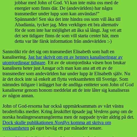
jobbar med John of God. Vi kan inte mäta oss med de
energier som finns där. De (andevärlden) har några
transmedier under lupp som kan användas!”
Spännande! Sen ska det inte hindra oss som vill åka till
Abadiania, tycker jag. Men verkligen ett bra alternativ
för de som inte har möjlighet att åka så långt. Jag vet att
det sen tidigare finns de som vill starta center här, men
detta var lite färsk information från andevärlden :-)
Sannolikt rör det sig om transmediet Elisabeth som haft en
kanalisering.
Jag har skrivit om en av hennes kanaliseringar av
utomjordingar tidigare
. Ett av de utomjordiska väsen hon brukar
kanalisera heter just Ansgar och man kan ana att ett av de
transmedier som andevärlden har under lupp är Elisabeth själv. Nu
är det dock inte så enkelt att flytta verksamheten till Sverige. Som
nämndes tidigare i inlägget har de andliga entiteter som John of God
kanaliserar genom honom meddelat att de inte låter sig kanaliseras
av någon annan.
John of God-resorna har också uppmärksammats av vårt västra
broderfolks medier. Kring årsskiftet tipsade jag
Verdens gang
om de
norska healingresearrangörerna men de nappade tyvärr aldrig på det.
Dock skulle publikationen
Nordlys
komma att skriva om
verksamheten
på eget bevåg ett par månader senare.