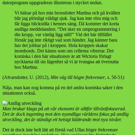
datorprogram uppgraderas illustreras i stycket nedan.
Vi hälsar på hos min brorsdotter Martina och på kvällen
blir jag plötsligt väldigt sjuk. Jag kan inte röra mig och
får ligga blickstilla i hennes säng. Då kommer det korta
andliga meddelanden: ”Det sker en omprogrammering i
din kropp, var vänlig ligg still!” Vid det här tillfället
förstår jag inte riktigt vad som händer. Jag känner bara
hur det jobbar på i kroppen. Hela kroppen skakar
inombords. Det känns som om cellerna vibrerar. Det
komiska i den här situationen är att Wictoria förlagt
nycklarna till sin lägenhet så vi är tvungna att övernatta
hos Martina.
(Alvarsdotter, U. (2012),
Min väg till högre frekvenser
, s. 50-51)
Nåja, man kan nog komma på en del andra komiska saker i den
situationen också.
Man brukar klaga på att vår ekonomi är alltför tillväxtfokuserad.
Det är dock ingenting mot den nyandliga världens fokus på andlig
utveckling, det är ständigt ett hetsigt klättrande mot nya nivåer.
Det är dock inte helt lätt att förstå vad Ullas högre frekvenser