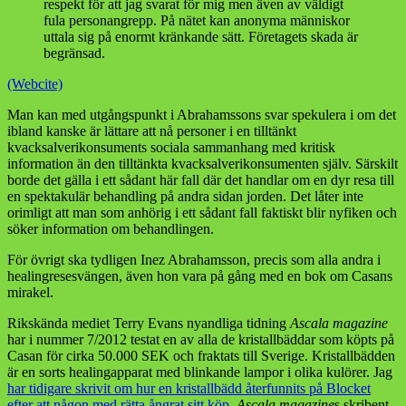
respekt för att jag svarat för mig men även av väldigt
fula personangrepp. På nätet kan anonyma människor
uttala sig på enormt kränkande sätt. Företagets skada är
begränsad.
(Webcite)
Man kan med utgångspunkt i Abrahamssons svar spekulera i om det
ibland kanske är lättare att nå personer i en tilltänkt
kvacksalverikonsuments sociala sammanhang med kritisk
information än den tilltänkta kvacksalverikonsumenten själv. Särskilt
borde det gälla i ett sådant här fall där det handlar om en dyr resa till
en spektakulär behandling på andra sidan jorden. Det låter inte
orimligt att man som anhörig i ett sådant fall faktiskt blir nyfiken och
söker information om behandlingen.
För övrigt ska tydligen Inez Abrahamsson, precis som alla andra i
healingresesvängen, även hon vara på gång med en bok om Casans
mirakel.
Rikskända mediet Terry Evans nyandliga tidning
Ascala magazine
har i nummer 7/2012 testat en av alla de kristallbäddar som köpts på
Casan för cirka 50.000 SEK och fraktats till Sverige. Kristallbädden
är en sorts healingapparat med blinkande lampor i olika kulörer. Jag
har tidigare skrivit om hur en kristallbädd återfunnits på Blocket
efter att någon med rätta ångrat sitt köp
.
Ascala magazine
s skribent