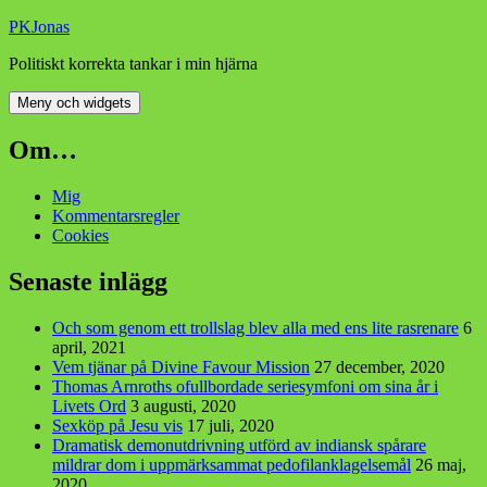
Hoppa
PKJonas
till
Politiskt korrekta tankar i min hjärna
innehåll
Meny och widgets
Om…
Mig
Kommentarsregler
Cookies
Senaste inlägg
Och som genom ett trollslag blev alla med ens lite rasrenare
6
april, 2021
Vem tjänar på Divine Favour Mission
27 december, 2020
Thomas Arnroths ofullbordade seriesymfoni om sina år i
Livets Ord
3 augusti, 2020
Sexköp på Jesu vis
17 juli, 2020
Dramatisk demonutdrivning utförd av indiansk spårare
mildrar dom i uppmärksammat pedofilanklagelsemål
26 maj,
2020