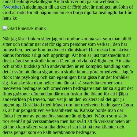
annat healingresekollegan Anita skriver om på sin webbsida.
(Webcite)
Anledningen till att det är förbjudet är rimligen att John of
God är rädd för att någon annan ska börja mjölka healingdollar från
hans ko.
När jag läser boken sitter jag och undrar samma sak som man alltid
sitter och undrar när det rör sig om personer som verkar i den här
branschen, bedrar hon medvetet människor? Det mesta hon skriver
känns förvisso ärligt och uppriktigt. Att hon är just transmedium är
dock något som skulle kunna få en att tvivla på ärligheten. Att sitta
och rabbla budskap från andevärlden är en komplex handling som
det är svårt att tänka sig att man skulle kunna göra omedvetet. Jag är
dock inte psykolog och kan egentligen bara gissa hur det förhåller
sig. Kanske ska man heller inte tänka i så svartvita termer som
medveten bedragare och omedveten bedragare utan tänka sig att det
finns gråzoner däremellan där man fuskar lite ibland för att hjälpa
andevärlden på traven, man vet ju att den existerar så det gör ju
ingenting. Besläktad med frågan om hur medveten bedragare någon
är, är hur pengadriven verksamheten är. Kanske borde man där
tänka i termer av pengatörst snarare än girighet. Någon som själv
tror stenhårt på verksamheten men har svårt att få verksamheten att
gå ihop kan säkert vara lika driven i sin jakt på nya klienter och
deras pengar som en kallt beräknande bedragare.