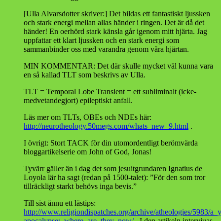
[Ulla Alvarsdotter skriver:] Det bildas ett fantastiskt ljussken
och stark energi mellan allas händer i ringen. Det är då det
händer! En oerhörd stark känsla går igenom mitt hjärta. Jag
uppfattar ett klart ljussken och en stark energi som
sammanbinder oss med varandra genom våra hjärtan.
MIN KOMMENTAR: Det där skulle mycket väl kunna vara
en så kallad TLT som beskrivs av Ulla.
TLT = Temporal Lobe Transient = ett subliminalt (icke-
medvetandegjort) epileptiskt anfall.
Läs mer om TLTs, OBEs och NDEs här:
http://neurotheology.50megs.com/whats_new_9.html
.
I övrigt: Stort TACK för din utomordentligt berömvärda
bloggartikelserie om John of God, Jonas!
Tyvärr gäller än i dag det som jesuitgrundaren Ignatius de
Loyola lär ha sagt (redan på 1500-talet): ”För den som tror
tillräckligt starkt behövs inga bevis.”
Till sist ännu ett lästips:
http://www.religiondispatches.org/archive/atheologies/5983/a_
apocalypse:_where_are_they_now/
. I den artikeln intervjuas