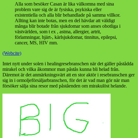
Alla som besöker Casan är lika välkomna med sina
problem vare sig de är fysiska, psykiska eller
existentiella och alla blir behandlade på samma villkor.
Allting kan inte botas, men en del hävdar att väldigt
många blir botade från sjukdomar som anses obotliga i
västvärlden, som t ex , astma, allergier, artrit,
förlamningar, hjärt-, kärlsjukdomar, tinnitus, epilepsi,
cancer, MS, HIV mm.
(Webcite)
Intet nytt under solen i healingresebranschen när det gäller påstådda
mirakel och vilka åkommor man påstås kunna bli helad från.
Däremot är det anmärkningsvärt att en stor aktör i resebranschen ger
sig in i ormoljeförsäljarbranschen, för det är vad man gör när man
försöker sälja sina resor med påståenden om mirakulöst helande.