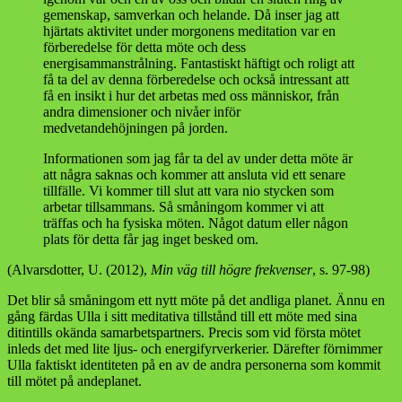
gemenskap, samverkan och helande. Då inser jag att
hjärtats aktivitet under morgonens meditation var en
förberedelse för detta möte och dess
energisammanstrålning. Fantastiskt häftigt och roligt att
få ta del av denna förberedelse och också intressant att
få en insikt i hur det arbetas med oss människor, från
andra dimensioner och nivåer inför
medvetandehöjningen på jorden.
Informationen som jag får ta del av under detta möte är
att några saknas och kommer att ansluta vid ett senare
tillfälle. Vi kommer till slut att vara nio stycken som
arbetar tillsammans. Så småningom kommer vi att
träffas och ha fysiska möten. Något datum eller någon
plats för detta får jag inget besked om.
(Alvarsdotter, U. (2012),
Min väg till högre frekvenser
, s. 97-98)
Det blir så småningom ett nytt möte på det andliga planet. Ännu en
gång färdas Ulla i sitt meditativa tillstånd till ett möte med sina
ditintills okända samarbetspartners. Precis som vid första mötet
inleds det med lite ljus- och energifyrverkerier. Därefter förnimmer
Ulla faktiskt identiteten på en av de andra personerna som kommit
till mötet på andeplanet.