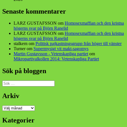
Senaste kommentarer
LARZ GUSTAFSSON
om
Homosexmaffian och den kristna
högerns svar på Björn Ranelid
LARZ GUSTAFSSON
om
Homosexmaffian och den kristna
högerns svar på Björn Ranelid
stalkern
om
Politisk pajkastningsgrupp från höger till vänster
Turner
om
Supermysigt vit makt-sagomys
Martin Gustavsson - Vetenskapliga partiet
om
Mikropartivalkollen 2014: Vetenskapliga Partiet
Sök på bloggen
Sök
efter:
Arkiv
Arkiv
Kategorier