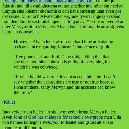
i Sverige, dömdes för bland annat våldtäkt av barn
. Det hör ju
faktiskt inte till ovanligheterna att transmedier inte nöjer sig med att
utnyttja sina klienter ekonomiskt och känslomässigt utan även gör
det sexuellt. ISF och Alvarsdotter vägrade tyvärr länge ta avstånd
från den dömde sexbrottslingen. Tillfrågad av
The Local
över ett år
efter Mervyns dom så tycktes Alvarsdotter fortfarande anse sig veta
bättre än domstolen.
However, Alvarsdotter also has a hard time articulating
a clear stance regarding Johnson’s innocence or guilt.
“I’ve gone back and forth,” she said, adding that that
she does not think Johnson is guilty of everything for
which he was convicted.
“If what he did was true, it’s not acceptable…but I can’t
say whether the accusations are true or not true because
I wasn’t there. Only Mervyn and his accusers can know
the truth.”
(Källa)
Intet verkar man heller lärt sig av tragedin kring Mervyn heller.
Även
John of God har anklagats för sexuella övergrepp
men Ulla
och hennes kollegor i
Weforyou
fortsätter aningslöst att slussa
människor till honom.