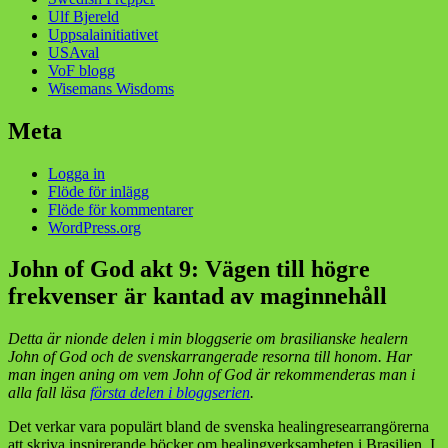
Ulf Bjereld
Uppsalainitiativet
USAval
VoF blogg
Wisemans Wisdoms
Meta
Logga in
Flöde för inlägg
Flöde för kommentarer
WordPress.org
John of God akt 9: Vägen till högre
frekvenser är kantad av maginnehåll
Detta är nionde delen i min bloggserie om brasilianske healern
John of God och de svenskarrangerade resorna till honom. Har
man ingen aning om vem John of God är rekommenderas man i
alla fall läsa
första delen i bloggserien
.
Det verkar vara populärt bland de svenska healingresearrangörerna
att skriva inspirerande böcker om healingverksamheten i Brasilien. I