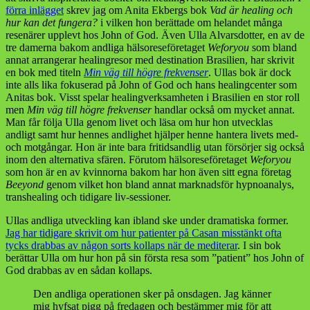
förra inlägget
skrev jag om Anita Ekbergs bok
Vad är healing och
hur kan det fungera?
i vilken hon berättade om helandet många
resenärer upplevt hos John of God. Även Ulla Alvarsdotter, en av de
tre damerna bakom andliga hälsoreseföretaget
Weforyou
som bland
annat arrangerar healingresor med destination Brasilien, har skrivit
en bok med titeln
Min väg till
högre frekvenser
. Ullas bok är dock
inte alls lika fokuserad på John of God och hans healingcenter som
Anitas bok. Visst spelar healingverksamheten i Brasilien en stor roll
men
Min väg till högre frekvenser
handlar också om mycket annat.
Man får följa Ulla genom livet och läsa om hur hon utvecklas
andligt samt hur hennes andlighet hjälper henne hantera livets med-
och motgångar. Hon är inte bara fritidsandlig utan försörjer sig också
inom den alternativa sfären. Förutom hälsoreseföretaget
Weforyou
som hon är en av kvinnorna bakom har hon även sitt egna företag
Beeyond
genom vilket hon bland annat marknadsför hypnoanalys,
transhealing och tidigare liv-sessioner.
Ullas andliga utveckling kan ibland ske under dramatiska former.
Jag har tidigare skrivit om hur patienter på Casan misstänkt ofta
tycks drabbas av någon sorts kollaps när de mediterar
. I sin bok
berättar Ulla om hur hon på sin första resa som ”patient” hos John of
God drabbas av en sådan kollaps.
Den andliga operationen sker på onsdagen. Jag känner
mig hyfsat pigg på fredagen och bestämmer mig för att