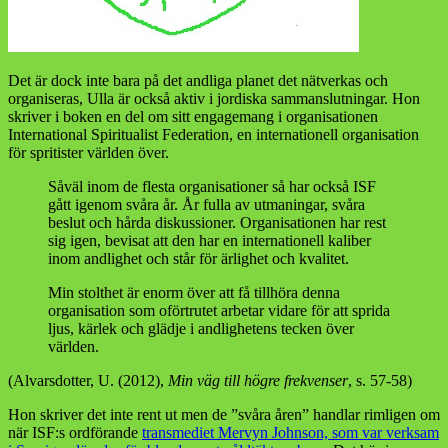
Det är dock inte bara på det andliga planet det nätverkas och
organiseras, Ulla är också aktiv i jordiska sammanslutningar. Hon
skriver i boken en del om sitt engagemang i organisationen
International Spiritualist Federation, en internationell organisation
för spritister världen över.
Såväl inom de flesta organisationer så har också ISF
gått igenom svåra år. År fulla av utmaningar, svåra
beslut och hårda diskussioner. Organisationen har rest
sig igen, bevisat att den har en internationell kaliber
inom andlighet och står för ärlighet och kvalitet.
Min stolthet är enorm över att få tillhöra denna
organisation som oförtrutet arbetar vidare för att sprida
ljus, kärlek och glädje i andlighetens tecken över
världen.
(Alvarsdotter, U. (2012),
Min väg till högre frekvenser
, s. 57-58)
Hon skriver det inte rent ut men de ”svåra åren” handlar rimligen om
när ISF:s ordförande
transmediet Mervyn Johnson, som var verksam