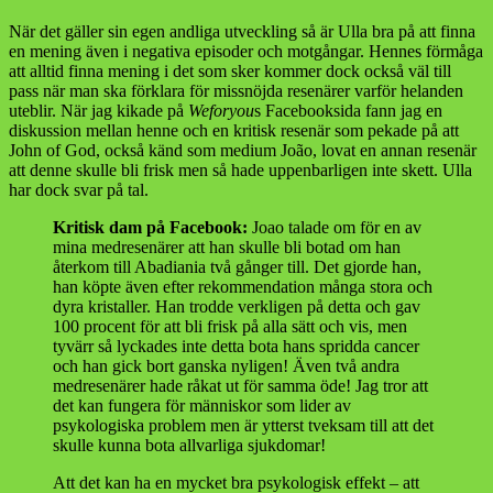
När det gäller sin egen andliga utveckling så är Ulla bra på att finna
en mening även i negativa episoder och motgångar. Hennes förmåga
att alltid finna mening i det som sker kommer dock också väl till
pass när man ska förklara för missnöjda resenärer varför helanden
uteblir. När jag kikade på
Weforyou
s Facebooksida fann jag en
diskussion mellan henne och en kritisk resenär som pekade på att
John of God, också känd som medium João, lovat en annan resenär
att denne skulle bli frisk men så hade uppenbarligen inte skett. Ulla
har dock svar på tal.
Kritisk dam på Facebook:
Joao talade om för en av
mina medresenärer att han skulle bli botad om han
återkom till Abadiania två gånger till. Det gjorde han,
han köpte även efter rekommendation många stora och
dyra kristaller. Han trodde verkligen på detta och gav
100 procent för att bli frisk på alla sätt och vis, men
tyvärr så lyckades inte detta bota hans spridda cancer
och han gick bort ganska nyligen! Även två andra
medresenärer hade råkat ut för samma öde! Jag tror att
det kan fungera för människor som lider av
psykologiska problem men är ytterst tveksam till att det
skulle kunna bota allvarliga sjukdomar!
Att det kan ha en mycket bra psykologisk effekt – att