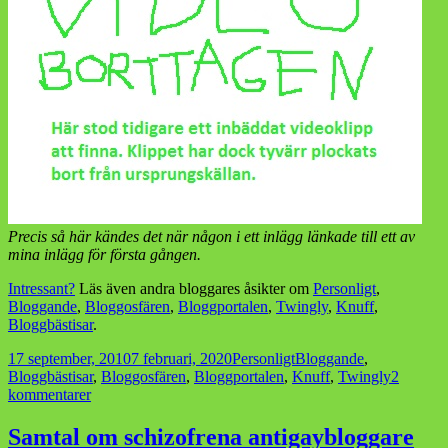
Precis så här kändes det när någon i ett inlägg länkade till ett av
mina inlägg för första gången.
Intressant?
Läs även andra bloggares åsikter om
Personligt
,
Bloggande
,
Bloggosfären
,
Bloggportalen
,
Twingly
,
Knuff
,
Bloggbästisar
.
Postat
Kategorier
Taggar
17 september, 2010
7 februari, 2020
Personligt
Bloggande
,
Bloggbästisar
,
Bloggosfären
,
Bloggportalen
,
Knuff
,
Twingly
2
till
kommentarer
Min
nya
Samtal om schizofrena antigaybloggare
bloggbästis