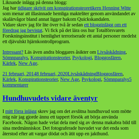
Liknande inlägg på denna blogg:
Jag har
tidigare skrivit om konspirationsteoretikern Henning Witte
som menar att illasinnade hemliga makteliter genom användandet av
skalärvågor bland annat ligger bakom Quickskandalen.
Vidare skrev jag för lite över två år sedan
ett blogginlägg om ett
föredrag jag bevistat
. Vi fick på det lära oss hur Totalförsvarets
Forskningsinstitut i hemlighet terroriserade ett antal personer medelst
ett djävulskt hjärnkontrollprogram.
Intressant?
Läs även andra bloggares åsikter om
Livsåskådning
,
Sömnparalys
,
Konspirationsteorier
,
Psykologi
,
Bloggosfären
,
Kärlek
,
New Age
.
Postat
Kategorier
Taggar
21 februari, 2014
8 februari, 2020
Livsåskådning
Bloggosfären
,
Kärlek
,
Konspirationsteorier
,
New Age
,
Psykologi
,
Sömnparalys
5
till
kommentarer
Så
skyddar
Hundhuvudets vidare äventyr
du
dig
I
mitt förra inlägg
skrev jag om det avslitna hundhuvud som mötte
mot
mig när jag gjorde ännu ett tappert försök att börja använda
skalärvapen
Facebook. Någon hade velat dela med sig av denna makabra bild till
sina medmänniskor. Det fotograferade huvudet var det enda som
återstod efter att vargar dödat och ätit upp en jakthund.