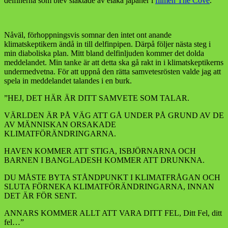
delfinerna som blev slaktade av elaka japaner i
filmen The Cove
.
Nåväl, förhoppningsvis somnar den intet ont anande
klimatskeptikern ändå in till delfinpipen. Därpå följer nästa steg i
min diaboliska plan. Mitt bland delfinljuden kommer det dolda
meddelandet. Min tanke är att detta ska gå rakt in i klimatskeptikerns
undermedvetna. För att uppnå den rätta samvetesrösten valde jag att
spela in meddelandet talandes i en burk.
”HEJ, DET HÄR ÄR DITT SAMVETE SOM TALAR.
VÄRLDEN ÄR PÅ VÄG ATT GÅ UNDER PÅ GRUND AV DE
AV MÄNNISKAN ORSAKADE
KLIMATFÖRÄNDRINGARNA.
HAVEN KOMMER ATT STIGA, ISBJÖRNARNA OCH
BARNEN I BANGLADESH KOMMER ATT DRUNKNA.
DU MÅSTE BYTA STÅNDPUNKT I KLIMATFRÅGAN OCH
SLUTA FÖRNEKA KLIMATFÖRÄNDRINGARNA, INNAN
DET ÄR FÖR SENT.
ANNARS KOMMER ALLT ATT VARA DITT FEL, Ditt Fel, ditt
fel…”