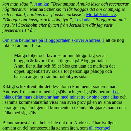
kan man säga.”
,
Annika
:
”Bokhampan Annika läser och recenserar
höglitteratur.”
Marina Schenke:
”Här bloggas det om champagne
och choklad, i ordens överflödsbemärkelse”
,
Mortal Violence
:
”Bloggar om husdjur och slöjd, typ.”
,
Leviania
:
”Bloggar om mitt
nya liv i Stockholm efter flytten från Jerusalem där jag varit
juvelerare i 14 år.”
Om sina beundrare på Bloggportalen skriver Andreas T
att de nog
faktiskt är ännu flera:
Många följer och favoriserar min blogg. Jag ser att
bloggen är favorit för ett tjugotal på Bloggportalen.
Ännu fler gillar och följer bloggen utan att markera det
öppet, uppenbart av rädsla för personliga påhopp och
hatiska angrepp från homolobbyns sida.
Riktigt schizofrent blir det dessutom i kommentarsraderna när
Andreas T diskuterar med sig själv och ger sig själv beröm.
I ett
inlägg från mars diskuterar han med minst tre av sina egna alias
och
i samma kommentarstråd visar han även prov på en av sina andra
paradgrenar, nämligen att kommentera i kända bloggares namn och
hålla med sig själv.
Beundrarpost är det heller inte ont om. Andreas T har tydligen
omvänt en del homosexuella genom åren, som
till exempel