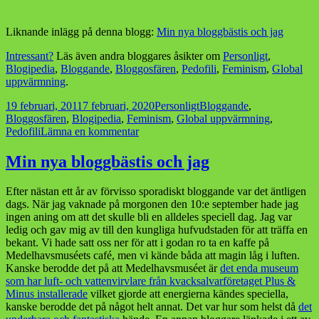
Liknande inlägg på denna blogg:
Min nya bloggbästis och jag
Intressant?
Läs även andra bloggares åsikter om
Personligt
,
Blogipedia
,
Bloggande
,
Bloggosfären
,
Pedofili
,
Feminism
,
Global
uppvärmning
.
Postat
Kategorier
Taggar
19 februari, 2011
7 februari, 2020
Personligt
Bloggande
,
Bloggosfären
,
Blogipedia
,
Feminism
,
Global uppvärmning
,
till
Pedofili
Lämna en kommentar
Sandlådan
är
Min nya bloggbästis och jag
min
Efter nästan ett år av förvisso sporadiskt bloggande var det äntligen
dags. När jag vaknade på morgonen den 10:e september hade jag
ingen aning om att det skulle bli en alldeles speciell dag. Jag var
ledig och gav mig av till den kungliga hufvudstaden för att träffa en
bekant. Vi hade satt oss ner för att i godan ro ta en kaffe på
Medelhavsmuséets café, men vi kände båda att magin låg i luften.
Kanske berodde det på att Medelhavsmuséet är
det enda museum
som har luft- och vattenvirvlare från kvacksalvarföretaget Plus &
Minus installerade
vilket gjorde att energierna kändes speciella,
kanske berodde det på något helt annat. Det var hur som helst då
det