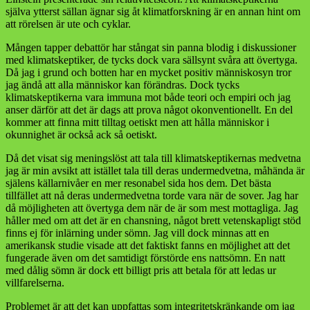
själva ytterst sällan ägnar sig åt klimatforskning är en annan hint om
att rörelsen är ute och cyklar.
Mången tapper debattör har stångat sin panna blodig i diskussioner
med klimatskeptiker, de tycks dock vara sällsynt svåra att övertyga.
Då jag i grund och botten har en mycket positiv människosyn tror
jag ändå att alla människor kan förändras. Dock tycks
klimatskeptikerna vara immuna mot både teori och empiri och jag
anser därför att det är dags att prova något okonventionellt. En del
kommer att finna mitt tilltag oetiskt men att hålla människor i
okunnighet är också ack så oetiskt.
Då det visat sig meningslöst att tala till klimatskeptikernas medvetna
jag är min avsikt att istället tala till deras undermedvetna, måhända är
själens källarnivåer en mer resonabel sida hos dem. Det bästa
tillfället att nå deras undermedvetna torde vara när de sover. Jag har
då möjligheten att övertyga dem när de är som mest mottagliga. Jag
håller med om att det är en chansning, något brett vetenskapligt stöd
finns ej för inlärning under sömn. Jag vill dock minnas att en
amerikansk studie visade att det faktiskt fanns en möjlighet att det
fungerade även om det samtidigt förstörde ens nattsömn. En natt
med dålig sömn är dock ett billigt pris att betala för att ledas ur
villfarelserna.
Problemet är att det kan uppfattas som integritetskränkande om jag