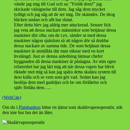
vände jag mig till Gud och sa: ”Förlåt dem!” jag
skickade välsignelse till dem. Jag såg dem mycket
tydligt och jag såg att de ser mig. De skämdes. De drog
blicken undan och allt har slutat.
Efter detta blev jag aldrig mer attackerad. Senare fick
jag veta att dessa stackars människor som betjänar dessa
maskiner dör ofta; om de t.ex. sänder ut med dessa
maskiner någon sjukdom så att någon dör så drabba
dessa stackare av samma öde. De som betjänar dessa
maskiner är anställda där man räknar med en kort
livslängd. Just av denna anledning lämnar chefer
byggnaden då dessa maskiner är påslagna. Av min egen
erfarenhet har jag lärt mig att när dessa vapen har blivit
riktade mot mig så kan jag spåra detta skalära system till
dess källa och se vem som gör vad. Sedan kan jag
beslöja dem med gudsljus och be om förlåtelse och
själv förlåta dem…..
(WebCite)
Om du i
Platsbanken
hittar en tjänst som skalärvapenoperatör, sök
den inte hur bra det än låter.