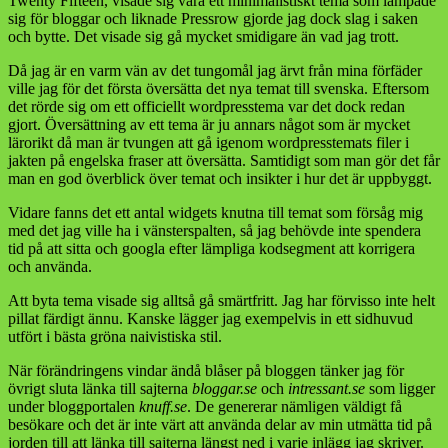
Twenty Fifteen, visade sig vara ett minimalistiskt tema som lämpade
sig för bloggar och liknade Pressrow gjorde jag dock slag i saken
och bytte. Det visade sig gå mycket smidigare än vad jag trott.
Då jag är en varm vän av det tungomål jag ärvt från mina förfäder
ville jag för det första översätta det nya temat till svenska. Eftersom
det rörde sig om ett officiellt wordpresstema var det dock redan
gjort. Översättning av ett tema är ju annars något som är mycket
lärorikt då man är tvungen att gå igenom wordpresstemats filer i
jakten på engelska fraser att översätta. Samtidigt som man gör det får
man en god överblick över temat och insikter i hur det är uppbyggt.
Vidare fanns det ett antal widgets knutna till temat som försåg mig
med det jag ville ha i vänsterspalten, så jag behövde inte spendera
tid på att sitta och googla efter lämpliga kodsegment att korrigera
och använda.
Att byta tema visade sig alltså gå smärtfritt. Jag har förvisso inte helt
pillat färdigt ännu. Kanske lägger jag exempelvis in ett sidhuvud
utfört i bästa gröna naivistiska stil.
När förändringens vindar ändå blåser på bloggen tänker jag för
övrigt sluta länka till sajterna
bloggar.se
och
intressant.se
som ligger
under bloggportalen
knuff.se
. De genererar nämligen väldigt få
besökare och det är inte värt att använda delar av min utmätta tid på
jorden till att länka till sajterna längst ned i varje inlägg jag skriver.