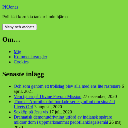
Hoppa
PKJonas
till
Politiskt korrekta tankar i min hjärna
innehåll
Meny och widgets
Om…
Mig
Kommentarsregler
Cookies
Senaste inlägg
Och som genom ett trollslag blev alla med ens lite rasrenare
6
april, 2021
Vem tjänar på Divine Favour Mission
27 december, 2020
Thomas Arnroths ofullbordade seriesymfoni om sina år i
Livets Ord
3 augusti, 2020
Sexköp på Jesu vis
17 juli, 2020
Dramatisk demonutdrivning utförd av indiansk spårare
mildrar dom i uppmärksammat pedofilanklagelsemål
26 maj,
2020