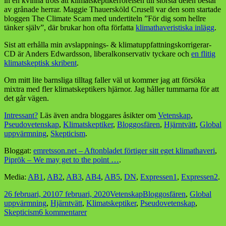
in en kvinna trots att klimatskeptikerrörelsen till största delen består
av grånade herrar. Maggie Thauersköld Crusell var den som startade
bloggen The Climate Scam med undertiteln ”För dig som hellre
tänker själv”, där brukar hon ofta författa
klimathaveristiska inlägg
.
Sist att erhålla min avslappnings- & klimatuppfattningskorrigerar-
CD är Anders Edwardsson, liberalkonservativ tyckare och
en flitig
klimatskeptisk skribent
.
Om mitt lite barnsliga tilltag faller väl ut kommer jag att försöka
mixtra med fler klimatskeptikers hjärnor. Jag håller tummarna för att
det går vägen.
Intressant?
Läs även andra bloggares åsikter om
Vetenskap
,
Pseudovetenskap
,
Klimatskeptiker
,
Bloggosfären
,
Hjärntvätt
,
Global
uppvärmning
,
Skepticism
.
Bloggat:
emretsson.net – Aftonbladet förtiger sitt eget klimathaveri
,
Piprök – We may get to the point …
.
Media:
AB1
,
AB2
,
AB3
,
AB4
,
AB5
,
DN
,
Expressen1
,
Expressen2
.
Postat
Kategorier
Taggar
26 februari, 2010
7 februari, 2020
Vetenskap
Bloggosfären
,
Global
uppvärmning
,
Hjärntvätt
,
Klimatskeptiker
,
Pseudovetenskap
,
till
Skepticism
6 kommentarer
Klimatskeptikerna,