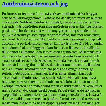
delfinerna
Antifeminazisterna och jag
och
jag
Ett intressant fenomen är det nätverk av antifeministiska bloggar
som befolkar bloggosfären. Kanske rör det sig om rester av numera
avsomnade Antifeministiska Samfundet, kanske är det en ny liten
spirande gräsrotsrörelse, som arbetarrörelsen eller nykterhetsrörelsen
på sin tid. Hur det än är så vill de nog gärna se sig som den lilla
galliska Asterixbyn som tappert gör motstånd, inte mot romarriket,
utan mot det statsfeministiska, radikalfeministiska imperiet. Jag vill
absolut inte psykologisera men jag kan faktiskt inte låta bli att undra
om männen bakom bloggarna kanske har ett lite osunt förhållande
till kvinnor i allmänhet och feminismen i synnerhet. Missförstå mig
rätt, som alla ideologier har feminismen definitivt sina avarter och
sina extremister och bör kritiseras. Varenda svensk mellan tio och
hundra år kan nog dra det klassiska citatet om likheten mellan den
halva av människosläktet som har penis och övriga flercelliga,
rörliga, heterotrofa organismer. Det är alltså allmänt känt och
accepterat att feminismen har sina baksidor. Men att, som dessa
bloggare, vara så fixerad vid feminism och kön så att när man till
exempel refererar en nyhet alltid tar en enskild man eller kollektivet
män i försvar, det känns direkt osunt. På det sättet är de faktiskt en
spegelbild av extremisterna på andra sidan genusskranket. Likaså är
de oftast väldigt snara med att jämföra feminismen med nazismen,
måste man inte bära på några djupt liggande ”issues” om man gör