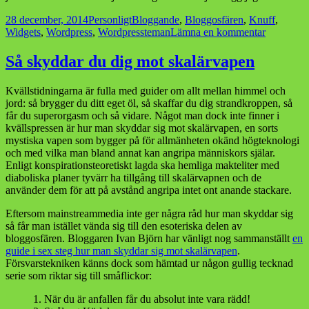
Postat
Kategorier
Taggar
28 december, 2014
Personligt
Bloggande
,
Bloggosfären
,
Knuff
,
till
Widgets
,
Wordpress
,
Wordpressteman
Lämna en kommentar
Nytt
wordpres
Så skyddar du dig mot skalärvapen
på
bloggisen
Kvällstidningarna är fulla med guider om allt mellan himmel och
jord: så brygger du ditt eget öl, så skaffar du dig strandkroppen, så
får du superorgasm och så vidare. Något man dock inte finner i
kvällspressen är hur man skyddar sig mot skalärvapen, en sorts
mystiska vapen som bygger på för allmänheten okänd högteknologi
och med vilka man bland annat kan angripa människors själar.
Enligt konspirationsteoretiskt lagda ska hemliga makteliter med
diaboliska planer tyvärr ha tillgång till skalärvapnen och de
använder dem för att på avstånd angripa intet ont anande stackare.
Eftersom mainstreammedia inte ger några råd hur man skyddar sig
så får man istället vända sig till den esoteriska delen av
bloggosfären. Bloggaren Ivan Björn har vänligt nog sammanställt
en
guide i sex steg hur man skyddar sig mot skalärvapen
.
Försvarstekniken känns dock som hämtad ur någon gullig tecknad
serie som riktar sig till småflickor:
1. När du är anfallen får du absolut inte vara rädd!