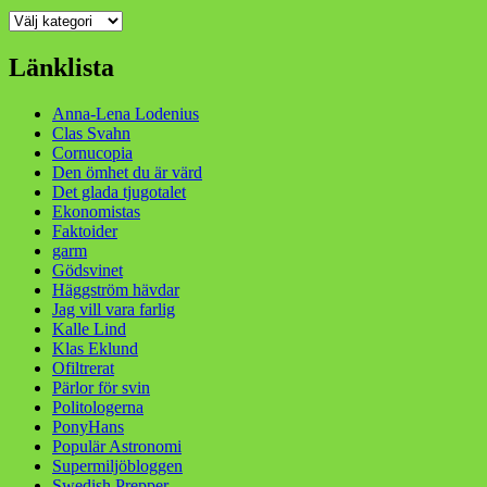
Kategorier
Länklista
Anna-Lena Lodenius
Clas Svahn
Cornucopia
Den ömhet du är värd
Det glada tjugotalet
Ekonomistas
Faktoider
garm
Gödsvinet
Häggström hävdar
Jag vill vara farlig
Kalle Lind
Klas Eklund
Ofiltrerat
Pärlor för svin
Politologerna
PonyHans
Populär Astronomi
Supermiljöbloggen
Swedish Prepper