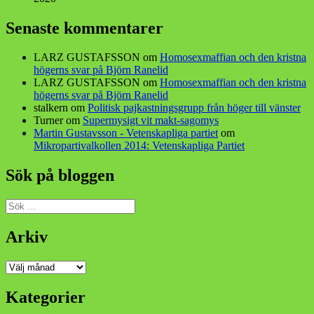
Senaste kommentarer
LARZ GUSTAFSSON
om
Homosexmaffian och den kristna
högerns svar på Björn Ranelid
LARZ GUSTAFSSON
om
Homosexmaffian och den kristna
högerns svar på Björn Ranelid
stalkern
om
Politisk pajkastningsgrupp från höger till vänster
Turner
om
Supermysigt vit makt-sagomys
Martin Gustavsson - Vetenskapliga partiet
om
Mikropartivalkollen 2014: Vetenskapliga Partiet
Sök på bloggen
Sök
efter:
Arkiv
Arkiv
Kategorier