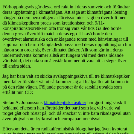
Förhoppningsvis går dessa ord rakt in i deras samvete och förändrar
deras uppfattning i klimatfrågan. Att säga att klimatfrågans lösning
hänger på dem personligen är förvisso minst sagt en överdrift men
då klimatskeptikern precis som kreationisten och 9/11-
konspirationsteoretikern ofta tror sig vara vår tids Galileo borde
denna grova överdrift matcha deras ego. Likaså borde den
överdrivet alarmistiska och anklagande tonen med hänvisningar till
isbjörnar och barn i Bangladesh passa med deras uppfattning om hur
någon som oroar sig över klimatet tänker. Allt som går in i deras
undermedvetna kommer alltså att fungera väl med deras rådande
världsbild, det enda som återstår kommer att vara att ta steget över
till andra sidan.
Jag har bara valt att skicka avslappningsskiva till tre klimatskeptiker
men faller försöket väl ut så kommer jag att hjälpa fler att komma in
på den rätta vägen. Följande personer är de särskilt utvalda som
erhållit min CD:
Stefan A. Johanssons
klimatskeptiska åsikter
har gjort mig särskilt
beklämd eftersom han företräder det parti som jag vid varje val
troget gått och röstat på, och då snackar vi inte bara riksdagsval utan
även plojval som kyrkoval och europaparlamentsval.
Eftersom detta är en radikalfeministisk blogg har jag även kvoterat