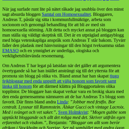
och
När jag surfade runt lite på nätet råkade jag snubbla över den minst
jag
sagt absurda bloggen
Samtal om Homosexualitet
. Bloggaren,
Andreas T, påstår sig sitta i kommunfullmäktige, arbeta som
socionom och genomgå behandling för att bli av med sin
homosexuella störning. Allt detta och mycket annat på bloggen kan
man ställa sig väldigt skeptisk till. Det är en utpräglad antigayblogg
med höga vetenskapliga anspråk som Andreas T står bakom. Tyvärr
faller den pladask med hänvisningar till den högst tveksamma sidan
EMASO
och en ymnighet av underliga, ologiska och
verklighetsfrånvända resonemang.
Om Andreas T har legat på latsidan när det gäller att argumentera
övertygande så har han istället ansträngt sig till det yttersta för att
promota sin blogg på olika vis. Bland annat har han skapat
tjugo
fejkbloggar med enda uppgift att välja honom som favorit samt
länka till honom
för att därmed klättra på Bloggportalens olika
topplistor. De bloggare han skapat verkar vara en brokig skara med
den enda gemensamma nämnaren att de har Andreas T:s blogg som
favorit. Där finns bland andra
Linda
:
”Jobbar med festfix. Bor
centralt. Lyssnar till Rammstein. Älskar Gucci och vintage Lacroix.
Med i svänget och vet saker.”
,
Sven Holmkvist
:
”Mogen gubbe som
upptäckt bloggande och allt det roliga med det. Skriver utifrån egen
erfarenhet och visdom.”
, Benjamin:
”Bloggar om allt som berör
afrikan i Stockholm och Sverige. Ser på samhället med andra ögon