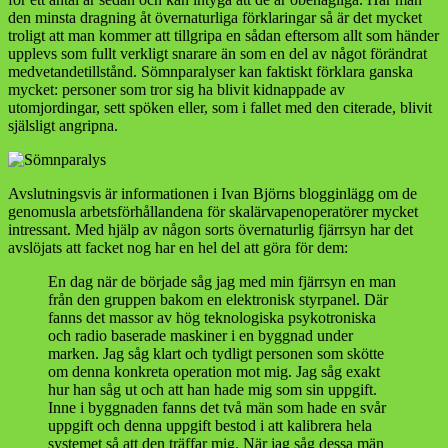
den minsta dragning åt övernaturliga förklaringar så är det mycket
troligt att man kommer att tillgripa en sådan eftersom allt som händer
upplevs som fullt verkligt snarare än som en del av något förändrat
medvetandetillstånd. Sömnparalyser kan faktiskt förklara ganska
mycket: personer som tror sig ha blivit kidnappade av
utomjordingar, sett spöken eller, som i fallet med den citerade, blivit
själsligt angripna.
Avslutningsvis är informationen i Ivan Björns blogginlägg om de
genomusla arbetsförhållandena för skalärvapenoperatörer mycket
intressant. Med hjälp av någon sorts övernaturlig fjärrsyn har det
avslöjats att facket nog har en hel del att göra för dem:
En dag när de började såg jag med min fjärrsyn en man
från den gruppen bakom en elektronisk styrpanel. Där
fanns det massor av hög teknologiska psykotroniska
och radio baserade maskiner i en byggnad under
marken. Jag såg klart och tydligt personen som skötte
om denna konkreta operation mot mig. Jag såg exakt
hur han såg ut och att han hade mig som sin uppgift.
Inne i byggnaden fanns det två män som hade en svår
uppgift och denna uppgift bestod i att kalibrera hela
systemet så att den träffar mig. När jag såg dessa män