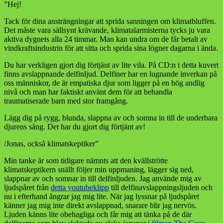
”Hej!
Tack för dina ansträngningar att sprida sanningen om klimatbluffen.
Det måste vara sällsynt krävande, klimatalarmisterna tycks ju vara
aktiva dygnets alla 24 timmar. Man kan undra om de får betalt av
vindkraftsindustrin för att sitta och sprida sina lögner dagarna i ända.
Du har verkligen gjort dig förtjänt av lite vila. På CD:n i detta kuvert
finns avslappnande delfinljud. Delfiner har en lugnande inverkan på
oss människor, de är empatiska djur som ligger på en hög andlig
nivå och man har faktiskt använt dem för att behandla
traumatiserade barn med stor framgång.
Lägg dig på rygg, blunda, slappna av och somna in till de underbara
djurens sång. Det har du gjort dig förtjänt av!
/Jonas, också klimatskeptiker”
Min tanke är som tidigare nämnts att den kvällströtte
klimatskeptikern snällt följer min uppmaning, lägger sig ned,
slappnar av och somnar in till delfinljuden. Jag använde mig av
ljudspåret från
detta youtubeklipp
till delfinavslappningsljuden och
nu i efterhand ångrar jag mig lite. När jag lyssnar på ljudspåret
känner jag mig inte direkt avslappnad, snarare blir jag nervös.
Ljuden känns lite obehagliga och får mig att tänka på de där