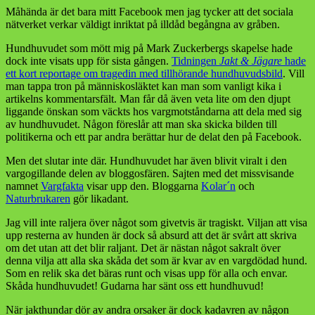
Måhända är det bara mitt Facebook men jag tycker att det sociala
nätverket verkar väldigt inriktat på illdåd begångna av gråben.
Hundhuvudet som mött mig på Mark Zuckerbergs skapelse hade
dock inte visats upp för sista gången.
Tidningen
Jakt & Jägare
hade
ett kort reportage om tragedin med tillhörande hundhuvudsbild
. Vill
man tappa tron på människosläktet kan man som vanligt kika i
artikelns kommentarsfält. Man får då även veta lite om den djupt
liggande önskan som väckts hos vargmotståndarna att dela med sig
av hundhuvudet. Någon föreslår att man ska skicka bilden till
politikerna och ett par andra berättar hur de delat den på Facebook.
Men det slutar inte där. Hundhuvudet har även blivit viralt i den
vargogillande delen av bloggosfären. Sajten med det missvisande
namnet
Vargfakta
visar upp den. Bloggarna
Kolar´n
och
Naturbrukaren
gör likadant.
Jag vill inte raljera över något som givetvis är tragiskt. Viljan att visa
upp resterna av hunden är dock så absurd att det är svårt att skriva
om det utan att det blir raljant. Det är nästan något sakralt över
denna vilja att alla ska skåda det som är kvar av en vargdödad hund.
Som en relik ska det bäras runt och visas upp för alla och envar.
Skåda hundhuvudet! Gudarna har sänt oss ett hundhuvud!
När jakthundar dör av andra orsaker är dock kadavren av någon