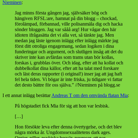
Nieminen
:
Jag minns första gången jag, självsäker bög och
hängiven RFSL:are, hamnat på din blogg – chockad,
förolämpad, förbannad, ville polisanmäla dig och hacka
sönder bloggen. Jag var sååå arg! Hur vågar den här
idioten ifrågasätta det vi alla vet, så tänkte jag. Men
medan jag läste igenom inlägg efter inlägg märkte jag
först ditt otroliga engagemang, sedan logiken i dina
funderingar och argument, och slutligen insåg att det du
skriver inte kan avfärdas som trams utan bör kollas,
forskas i, grubblas över. Och idag, efter att ha kollat och
dubbelkollat dina källor, efter att ha talat med forskare
och läst deras rapporter (i original!) inser jag att jag haft
fel hela tiden. Vi bögar är inte friska, ju tidigare vi fattar
det desto bättre för oss själva.” //Nieminen på blogg.se
I ett annat inlägg berättar
Andreas T om den omvända flatan Mia
:
På högstadiet fick Mia för sig att hon var lesbisk.
[…]
Hon försökte leva efter denna övertygelse, och det blev
några mörka år. Ungdomssexualitetens dark ages.
Orgier, piller, psykiska besvär, neuroser, ett par