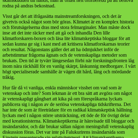
skämskudden till hands, man är oftast helt oförberedd på att behöva
rodna på andras bekostnad.
Visst går det att ifrågasätta mainstreamforskningen, och det är
givetvis också något som bör göras. Klimatet är en komplex historia
och förutsägelserna dras med stora felmarginaler. Man måste dock
inse att det inte räcker med att gå och inhandla Den lille
klimatforskaren-boxen och läsa lite klimatskeptiska bloggar för att
sedan kunna ge sig i kast med att kritisera klimatforskarnas teorier
och resultat. Någonstans gäller det att ha ödmjukhet inför de
arbetstimmar frågorna ägnats och de vetenskapliga metoder som
brukats. Den tid är tyvärr längesedan förbi när forskningsfronten låg
inom nära räckhåll för en vanlig skärpt, läskunnig medborgare. I vårt
högt specialiserade samhälle är vägen dit hård, lång och mördande
tråkig.
Hur får då vi vanliga, enkla människor visshet om vad som är
vetenskap och inte? Som lekman är ett bra sätt att avgöra om något
är vetenskapligt gångbart att kika på om förespråkarna lyckats
publicera sig i någon av de seriösa vetenskapliga tidskrifterna. Det
har inte de som är företrädare för en radikal klimatskeptisk hållning
lyckats med i någon större utsträckning, ett öde de för övrigt delar
med kreationisterna. Klimatskeptikerna är hänvisade till bloggar och
insändarsidor, och där brukar sällan någon meningsfull vetenskaplig
diskussion föras. Det var inte på Falukurirens insändarsida som
Einstein presenterade sin relativitetsteori. Att klimatskeptikerna