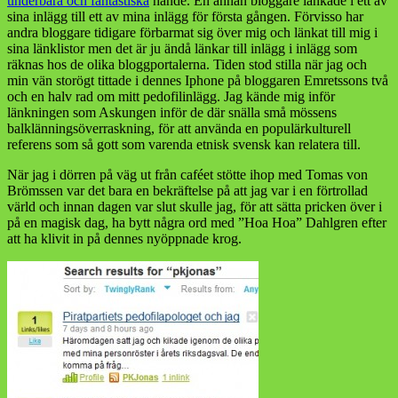
underbara och fantastiska
hände. En annan bloggare länkade i ett av
sina inlägg till ett av mina inlägg för första gången. Förvisso har
andra bloggare tidigare förbarmat sig över mig och länkat till mig i
sina länklistor men det är ju ändå länkar till inlägg i inlägg som
räknas hos de olika bloggportalerna. Tiden stod stilla när jag och
min vän storögt tittade i dennes Iphone på bloggaren Emretssons två
och en halv rad om mitt pedofilinlägg. Jag kände mig inför
länkningen som Askungen inför de där snälla små mössens
balklänningsöverraskning, för att använda en populärkulturell
referens som så gott som varenda etnisk svensk kan relatera till.
När jag i dörren på väg ut från caféet stötte ihop med Tomas von
Brömssen var det bara en bekräftelse på att jag var i en förtrollad
värld och innan dagen var slut skulle jag, för att sätta pricken över i
på en magisk dag, ha bytt några ord med ”Hoa Hoa” Dahlgren efter
att ha klivit in på dennes nyöppnade krog.