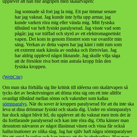
upplever att han blir angripen med skalärvapen:
Jag somnade så fort jag la mig. Ett par timmar senare
har jag vaknat. Jag kunde inte lyfta upp armar, jag
kunde varken röra mig eller vända mig. Mitt fysiska
tillstånd var helt fysiskt paralyserad. Jag visste vad som
pågår; jag var träffad och styrd av ett elektromagnetiskt
vapen. Det kom in genom fönstret som var ovanför min
säng. Verkan av detta vapen har jag känt i mitt rum som
ett extremt stark känsla av ondska och förtvivlan. Jag
har aldrig upplevd något liknande. Jag skulle vilja säga
att de försökte riva bort min astrala kropp från den
fysiska kroppen.
(WebCite)
Om man ska förhålla sig lite kritisk till idéerna om skalärvapen så
tycks det av beskrivningen att döma röra sig om ett inte alltför
ovanligt tillstånd mellan sömn och vakenhet som kallas
sömnparalys
. När du sover är kroppen paralyserad för att du inte ska
leva ut dina drömmar fysiskt och skada dig. Under en sömnparalys
har dock något blivit fel, du upplever att du vaknat men trots det är
du fortfarande paralyserad och kan inte röra dig. Ofta känner man
dessutom närvaron av något illasinnat väsen och vissa får också
hallucinationer av olika slag. Jag har själv haft några sömnparalyser
för ett antal år sedan och kan intyga att de är obehagliga. Har man