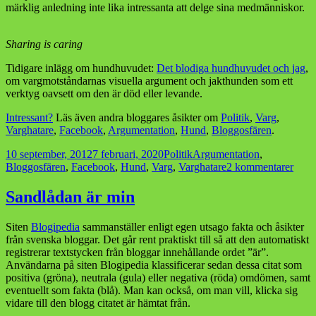
märklig anledning inte lika intressanta att delge sina medmänniskor.
Sharing is caring
Tidigare inlägg om hundhuvudet:
Det blodiga hundhuvudet och jag
,
om vargmotståndarnas visuella argument och jakthunden som ett
verktyg oavsett om den är död eller levande.
Intressant?
Läs även andra bloggares åsikter om
Politik
,
Varg
,
Varghatare
,
Facebook
,
Argumentation
,
Hund
,
Bloggosfären
.
Postat
Kategorier
Taggar
10 september, 2012
7 februari, 2020
Politik
Argumentation
,
till
Bloggosfären
,
Facebook
,
Hund
,
Varg
,
Varghatare
2 kommentarer
Hund
vidar
Sandlådan är min
även
Siten
Blogipedia
sammanställer enligt egen utsago fakta och åsikter
från svenska bloggar. Det går rent praktiskt till så att den automatiskt
registrerar textstycken från bloggar innehållande ordet ”är”.
Användarna på siten Blogipedia klassificerar sedan dessa citat som
positiva (gröna), neutrala (gula) eller negativa (röda) omdömen, samt
eventuellt som fakta (blå). Man kan också, om man vill, klicka sig
vidare till den blogg citatet är hämtat från.