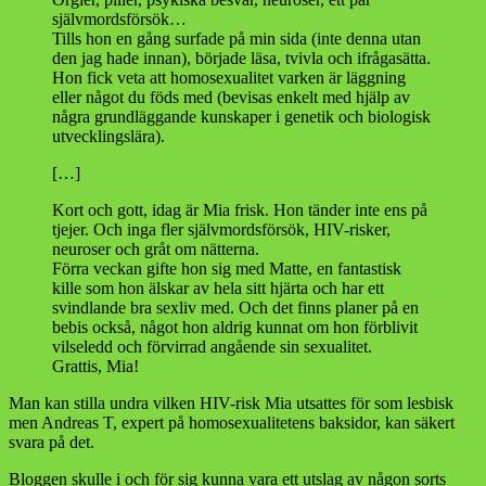
självmordsförsök…
Tills hon en gång surfade på min sida (inte denna utan
den jag hade innan), började läsa, tvivla och ifrågasätta.
Hon fick veta att homosexualitet varken är läggning
eller något du föds med (bevisas enkelt med hjälp av
några grundläggande kunskaper i genetik och biologisk
utvecklingslära).
[…]
Kort och gott, idag är Mia frisk. Hon tänder inte ens på
tjejer. Och inga fler självmordsförsök, HIV-risker,
neuroser och gråt om nätterna.
Förra veckan gifte hon sig med Matte, en fantastisk
kille som hon älskar av hela sitt hjärta och har ett
svindlande bra sexliv med. Och det finns planer på en
bebis också, något hon aldrig kunnat om hon förblivit
vilseledd och förvirrad angående sin sexualitet.
Grattis, Mia!
Man kan stilla undra vilken HIV-risk Mia utsattes för som lesbisk
men Andreas T, expert på homosexualitetens baksidor, kan säkert
svara på det.
Bloggen skulle i och för sig kunna vara ett utslag av någon sorts