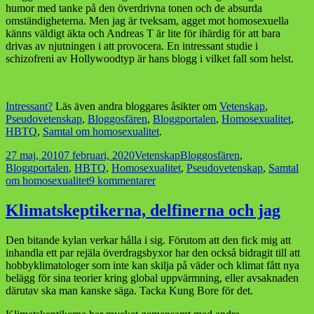
humor med tanke på den överdrivna tonen och de absurda
omständigheterna. Men jag är tveksam, agget mot homosexuella
känns väldigt äkta och Andreas T är lite för ihärdig för att bara
drivas av njutningen i att provocera. En intressant studie i
schizofreni av Hollywoodtyp är hans blogg i vilket fall som helst.
Intressant?
Läs även andra bloggares åsikter om
Vetenskap
,
Pseudovetenskap
,
Bloggosfären
,
Bloggportalen
,
Homosexualitet
,
HBTQ
,
Samtal om homosexualitet
.
Postat
Kategorier
Taggar
27 maj, 2010
7 februari, 2020
Vetenskap
Bloggosfären
,
Bloggportalen
,
HBTQ
,
Homosexualitet
,
Pseudovetenskap
,
Samtal
till
om homosexualitet
9 kommentarer
Samtal
om
Klimatskeptikerna, delfinerna och jag
schizofrena
antigaybloggare
Den bitande kylan verkar hålla i sig. Förutom att den fick mig att
inhandla ett par rejäla överdragsbyxor har den också bidragit till att
hobbyklimatologer som inte kan skilja på väder och klimat fått nya
belägg för sina teorier kring global uppvärmning, eller avsaknaden
därutav ska man kanske säga. Tacka Kung Bore för det.