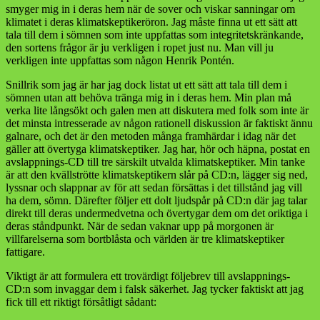
smyger mig in i deras hem när de sover och viskar sanningar om
klimatet i deras klimatskeptikeröron. Jag måste finna ut ett sätt att
tala till dem i sömnen som inte uppfattas som integritetskränkande,
den sortens frågor är ju verkligen i ropet just nu. Man vill ju
verkligen inte uppfattas som någon Henrik Pontén.
Snillrik som jag är har jag dock listat ut ett sätt att tala till dem i
sömnen utan att behöva tränga mig in i deras hem. Min plan må
verka lite långsökt och galen men att diskutera med folk som inte är
det minsta intresserade av någon rationell diskussion är faktiskt ännu
galnare, och det är den metoden många framhärdar i idag när det
gäller att övertyga klimatskeptiker. Jag har, hör och häpna, postat en
avslappnings-CD till tre särskilt utvalda klimatskeptiker. Min tanke
är att den kvällströtte klimatskeptikern slår på CD:n, lägger sig ned,
lyssnar och slappnar av för att sedan försättas i det tillstånd jag vill
ha dem, sömn. Därefter följer ett dolt ljudspår på CD:n där jag talar
direkt till deras undermedvetna och övertygar dem om det oriktiga i
deras ståndpunkt. När de sedan vaknar upp på morgonen är
villfarelserna som bortblåsta och världen är tre klimatskeptiker
fattigare.
Viktigt är att formulera ett trovärdigt följebrev till avslappnings-
CD:n som invaggar dem i falsk säkerhet. Jag tycker faktiskt att jag
fick till ett riktigt försåtligt sådant: