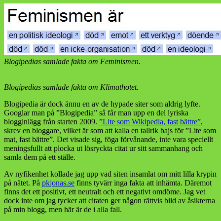
Blogipedias samlade fakta om Feminismen.
Blogipedias samlade fakta om Klimathotet.
Blogipedia är dock ännu en av de hypade siter som aldrig lyfte.
Googlar man på ”Blogipedia” så får man upp en del lyriska
blogginlägg från starten 2009.
”Lite som Wikipedia, fast bättre”
,
skrev en bloggare, vilket är som att kalla en tallrik bajs för ”Lite som
mat, fast bättre”. Det visade sig, föga förvånande, inte vara speciellt
meningsfullt att plocka ut lösryckta citat ur sitt sammanhang och
samla dem på ett ställe.
Av nyfikenhet kollade jag upp vad siten insamlat om mitt lilla krypin
på nätet. På
pkjonas.se
finns tyvärr inga fakta att inhämta. Däremot
finns det ett positivt, ett neutralt och ett negativt omdöme. Jag vet
dock inte om jag tycker att citaten ger någon rättvis bild av åsikterna
på min blogg, men här är de i alla fall.