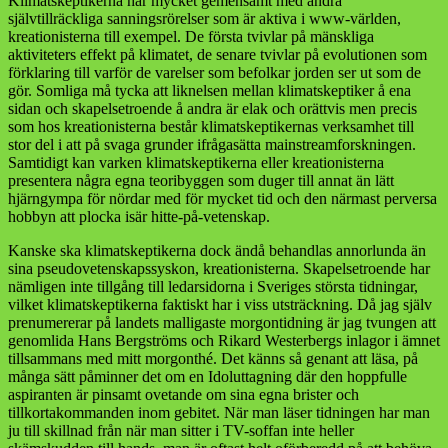
Klimatskeptikerna har mycket gemensamt med andra
självtillräckliga sanningsrörelser som är aktiva i www-världen,
kreationisterna till exempel. De första tvivlar på mänskliga
aktiviteters effekt på klimatet, de senare tvivlar på evolutionen som
förklaring till varför de varelser som befolkar jorden ser ut som de
gör. Somliga må tycka att liknelsen mellan klimatskeptiker å ena
sidan och skapelsetroende å andra är elak och orättvis men precis
som hos kreationisterna består klimatskeptikernas verksamhet till
stor del i att på svaga grunder ifrågasätta mainstreamforskningen.
Samtidigt kan varken klimatskeptikerna eller kreationisterna
presentera några egna teoribyggen som duger till annat än lätt
hjärngympa för nördar med för mycket tid och den närmast perversa
hobbyn att plocka isär hitte-på-vetenskap.
Kanske ska klimatskeptikerna dock ändå behandlas annorlunda än
sina pseudovetenskapssyskon, kreationisterna. Skapelsetroende har
nämligen inte tillgång till ledarsidorna i Sveriges största tidningar,
vilket klimatskeptikerna faktiskt har i viss utsträckning. Då jag själv
prenumererar på landets malligaste morgontidning är jag tvungen att
genomlida Hans Bergströms och Rikard Westerbergs inlagor i ämnet
tillsammans med mitt morgonthé. Det känns så genant att läsa, på
många sätt påminner det om en Idoluttagning där den hoppfulle
aspiranten är pinsamt ovetande om sina egna brister och
tillkortakommanden inom gebitet. När man läser tidningen har man
ju till skillnad från när man sitter i TV-soffan inte heller