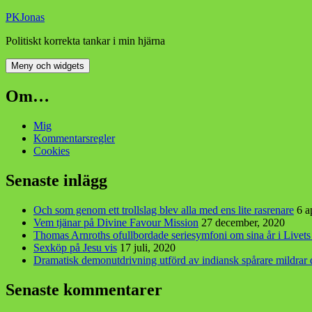
Hoppa
PKJonas
till
Politiskt korrekta tankar i min hjärna
innehåll
Meny och widgets
Om…
Mig
Kommentarsregler
Cookies
Senaste inlägg
Och som genom ett trollslag blev alla med ens lite rasrenare
6 a
Vem tjänar på Divine Favour Mission
27 december, 2020
Thomas Arnroths ofullbordade seriesymfoni om sina år i Livet
Sexköp på Jesu vis
17 juli, 2020
Dramatisk demonutdrivning utförd av indiansk spårare mildra
Senaste kommentarer