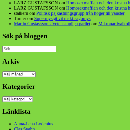
LARZ GUSTAFSSON
om
Homosexmaffian och den kristna h
LARZ GUSTAFSSON
om
Homosexmaffian och den kristna h
stalkern
om
Politisk pajkastningsgrupp från höger till vänster
Turner
om
Supermysigt vit makt-sagomys
Martin Gustavsson - Vetenskapliga partiet
om
Mikropartivalkoll
Sök på bloggen
Sök
efter:
Arkiv
Arkiv
Kategorier
Kategorier
Länklista
Anna-Lena Lodenius
Clas Svahn