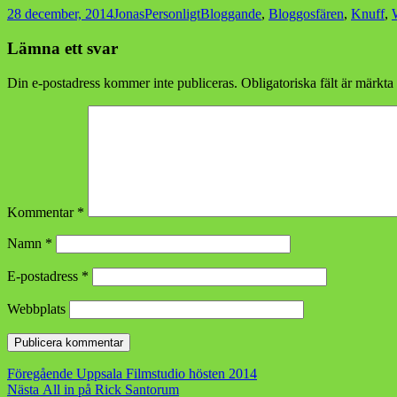
Postat
Författare
Kategorier
Taggar
28 december, 2014
Jonas
Personligt
Bloggande
,
Bloggosfären
,
Knuff
,
Lämna ett svar
Din e-postadress kommer inte publiceras.
Obligatoriska fält är märkta
Kommentar
*
Namn
*
E-postadress
*
Webbplats
Inläggsnavigering
Föregående
Föregående
Uppsala Filmstudio hösten 2014
Nästa
inlägg:
Nästa
All in på Rick Santorum