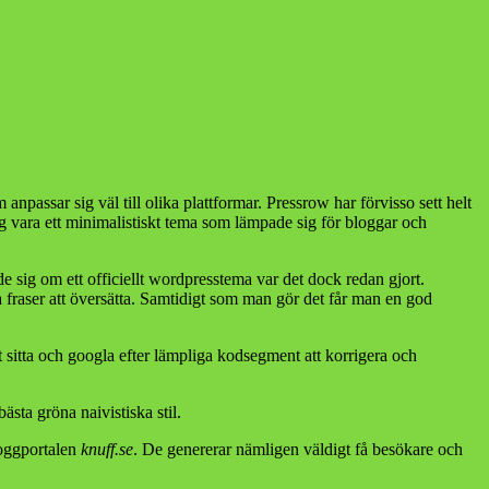
npassar sig väl till olika plattformar. Pressrow har förvisso sett helt
ig vara ett minimalistiskt tema som lämpade sig för bloggar och
de sig om ett officiellt wordpresstema var det dock redan gjort.
 fraser att översätta. Samtidigt som man gör det får man en god
tt sitta och googla efter lämpliga kodsegment att korrigera och
bästa gröna naivistiska stil.
oggportalen
knuff.se
. De genererar nämligen väldigt få besökare och