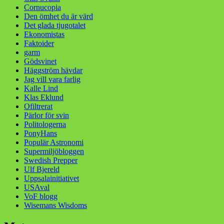
Cornucopia
Den ömhet du är värd
Det glada tjugotalet
Ekonomistas
Faktoider
garm
Gödsvinet
Häggström hävdar
Jag vill vara farlig
Kalle Lind
Klas Eklund
Ofiltrerat
Pärlor för svin
Politologerna
PonyHans
Populär Astronomi
Supermiljöbloggen
Swedish Prepper
Ulf Bjereld
Uppsalainitiativet
USAval
VoF blogg
Wisemans Wisdoms