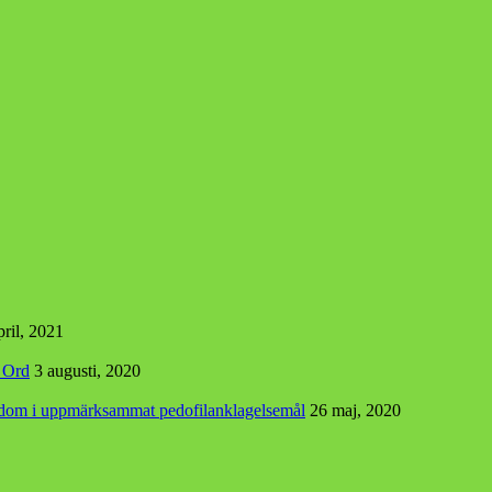
pril, 2021
s Ord
3 augusti, 2020
r dom i uppmärksammat pedofilanklagelsemål
26 maj, 2020