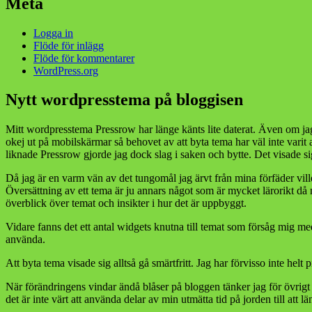
Meta
Logga in
Flöde för inlägg
Flöde för kommentarer
WordPress.org
Nytt wordpresstema på bloggisen
Mitt wordpresstema Pressrow har länge känts lite daterat. Även om jag gi
okej ut på mobilskärmar så behovet av att byta tema har väl inte vari
liknade Pressrow gjorde jag dock slag i saken och bytte. Det visade si
Då jag är en varm vän av det tungomål jag ärvt från mina förfäder ville 
Översättning av ett tema är ju annars något som är mycket lärorikt då
överblick över temat och insikter i hur det är uppbyggt.
Vidare fanns det ett antal widgets knutna till temat som försåg mig med
använda.
Att byta tema visade sig alltså gå smärtfritt. Jag har förvisso inte helt 
När förändringens vindar ändå blåser på bloggen tänker jag för övrigt s
det är inte värt att använda delar av min utmätta tid på jorden till att län