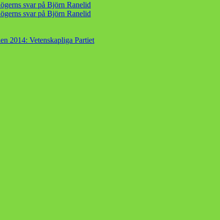
ögerns svar på Björn Ranelid
ögerns svar på Björn Ranelid
en 2014: Vetenskapliga Partiet