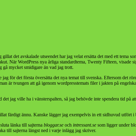
llat det avskalade utseendet har jag velat ersätta det med ett tema som a
t akut. När WordPress nya årliga standardtema, Twenty Fifteen, visade s
g gå mycket smidigare än vad jag trott.
jag för det första översätta det nya temat till svenska. Eftersom det rör
 man är tvungen att gå igenom wordpresstemats filer i jakten på engelska
 det jag ville ha i vänsterspalten, så jag behövde inte spendera tid på a
pillat färdigt ännu. Kanske lägger jag exempelvis in ett sidhuvud utfört i 
luta länka till sajterna
bloggar.se
och
intressant.se
som ligger under bl
ka till sajterna längst ned i varje inlägg jag skriver.