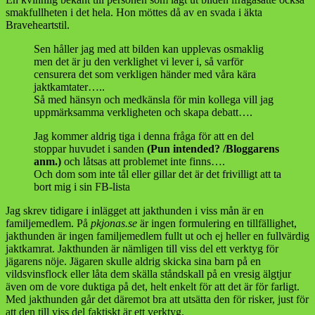
smakfullheten i det hela. Hon möttes då av en svada i äkta
Braveheartstil.
Sen håller jag med att bilden kan upplevas osmaklig
men det är ju den verklighet vi lever i, så varför
censurera det som verkligen händer med våra kära
jaktkamtater…..
Så med hänsyn och medkänsla för min kollega vill jag
uppmärksamma verkligheten och skapa debatt….
Jag kommer aldrig tiga i denna fråga för att en del
stoppar huvudet i sanden
(Pun intended? /Bloggarens
anm.)
och låtsas att problemet inte finns….
Och dom som inte tål eller gillar det är det frivilligt att ta
bort mig i sin FB-lista
Jag skrev tidigare i inlägget att jakthunden i viss mån är en
familjemedlem. På
pkjonas.se
är ingen formulering en tillfällighet,
jakthunden är ingen familjemedlem fullt ut och ej heller en fullvärdig
jaktkamrat. Jakthunden är nämligen till viss del ett verktyg för
jägarens nöje. Jägaren skulle aldrig skicka sina barn på en
vildsvinsflock eller låta dem skälla ståndskall på en vresig älgtjur
även om de vore duktiga på det, helt enkelt för att det är för farligt.
Med jakthunden går det däremot bra att utsätta den för risker, just för
att den till viss del faktiskt är ett verktyg.