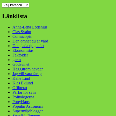
Kategorier
Länklista
Anna-Lena Lodenius
Clas Svahn
Cornucopia
Den ömhet du är värd
Det glada tjugotalet
Ekonomistas
Faktoider
garm
Gödsvinet
Häggström hävdar
Jag vill vara farlig
Kalle Lind
Klas Eklund
Ofiltrerat
Pärlor för svin
Politologerna
PonyHans
Populär Astronomi
Supermiljöbloggen
Swedish Prepper