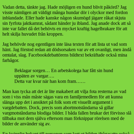
Vadan detta, tänkte jag. Hade möjligen en hund blivit påkörd? Jag
visste nämligen att väldigt många hundar dör i olyckor med fordon
inblandade. Eller hade kanske någon skumögd jägare råkat skjuta
sin fyrfota jaktkamrat, sådant händer ju ibland. Jag anade dock att så
inte var fallet då det behövts en mycket kraftig hagelbrakare för att
helt skilja huvudet från kroppen.
Jag behövde nog egentligen inte läsa texten för att lista ut vad som
hänt. Jag förstod redan att dödsorsaken var av ett ovanligt, men ändå
omtalat, slag. Facebookdebattörens bildtext bekräftade också mina
farhågor.
Beklagar sorgen… En arbetskolega har fått sin hund
uppäten av vargar….
Detta var kvar när han kom fram……
Man kan tycka att det är lite makabert att vilja fota resterna av vad
som i viss mån måste sägas vara en familjemedlem för att kunna
slänga upp det i ansiktet på folk som ett visuellt argument i
vargdebatten. Dock, precis som abortmotståndarna så gillar
vargmotståndarna blodiga bilder. I båda fallen brukar det förvisso slå
tillbaka mot dem själva eftersom man förknippar rörelsen med de
bilder de använder sig av.
En kvinnlig bekant till personen som lagt ut bilden ifrågasatte också