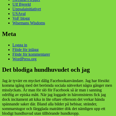
Ulf Bjereld
Uppsalainitiativet
USAval
VoF blogg
Wisemans Wisdoms
Meta
Logga in
Flöde för inlägg
Flöde för kommentarer
WordPress.org
Det blodiga hundhuvudet och jag
Jag är tyvärr en mycket dålig Facebookanvändare. Jag har försökt
komma igång med det berömda sociala nätverket några gånger men
misslyckats. Är man för slö för Facebook så är man i sanning
odriftig av episka mått. När jag loggade in häromsistens fick jag
dock incitament att kika in lite oftare eftersom det verkar hända
spännande saker där. Bland alla bilder på bebisar, stränder,
sommarstugor och färgglada maträtter dök det nämligen upp ett
blodigt hundhuvud utan tillhörande hundkropp.