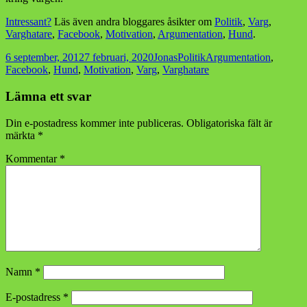
Intressant?
Läs även andra bloggares åsikter om
Politik
,
Varg
,
Varghatare
,
Facebook
,
Motivation
,
Argumentation
,
Hund
.
Postat
Författare
Kategorier
Taggar
6 september, 2012
7 februari, 2020
Jonas
Politik
Argumentation
,
Facebook
,
Hund
,
Motivation
,
Varg
,
Varghatare
Lämna ett svar
Din e-postadress kommer inte publiceras.
Obligatoriska fält är
märkta
*
Kommentar
*
Namn
*
E-postadress
*