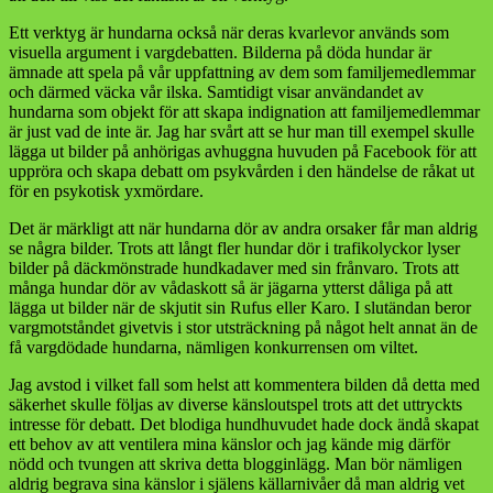
Ett verktyg är hundarna också när deras kvarlevor används som
visuella argument i vargdebatten. Bilderna på döda hundar är
ämnade att spela på vår uppfattning av dem som familjemedlemmar
och därmed väcka vår ilska. Samtidigt visar användandet av
hundarna som objekt för att skapa indignation att familjemedlemmar
är just vad de inte är. Jag har svårt att se hur man till exempel skulle
lägga ut bilder på anhörigas avhuggna huvuden på Facebook för att
uppröra och skapa debatt om psykvården i den händelse de råkat ut
för en psykotisk yxmördare.
Det är märkligt att när hundarna dör av andra orsaker får man aldrig
se några bilder. Trots att långt fler hundar dör i trafikolyckor lyser
bilder på däckmönstrade hundkadaver med sin frånvaro. Trots att
många hundar dör av vådaskott så är jägarna ytterst dåliga på att
lägga ut bilder när de skjutit sin Rufus eller Karo. I slutändan beror
vargmotståndet givetvis i stor utsträckning på något helt annat än de
få vargdödade hundarna, nämligen konkurrensen om viltet.
Jag avstod i vilket fall som helst att kommentera bilden då detta med
säkerhet skulle följas av diverse känsloutspel trots att det uttryckts
intresse för debatt. Det blodiga hundhuvudet hade dock ändå skapat
ett behov av att ventilera mina känslor och jag kände mig därför
nödd och tvungen att skriva detta blogginlägg. Man bör nämligen
aldrig begrava sina känslor i själens källarnivåer då man aldrig vet