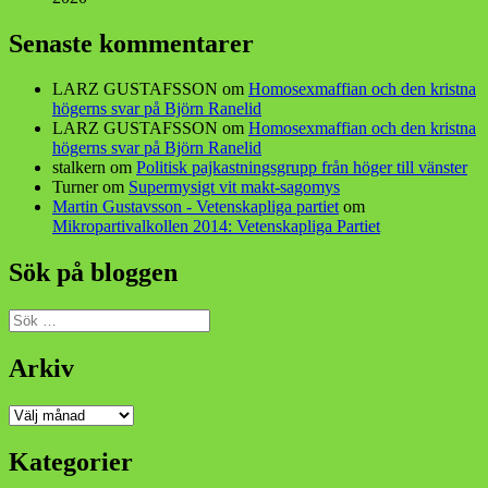
Senaste kommentarer
LARZ GUSTAFSSON
om
Homosexmaffian och den kristna
högerns svar på Björn Ranelid
LARZ GUSTAFSSON
om
Homosexmaffian och den kristna
högerns svar på Björn Ranelid
stalkern
om
Politisk pajkastningsgrupp från höger till vänster
Turner
om
Supermysigt vit makt-sagomys
Martin Gustavsson - Vetenskapliga partiet
om
Mikropartivalkollen 2014: Vetenskapliga Partiet
Sök på bloggen
Sök
efter:
Arkiv
Arkiv
Kategorier