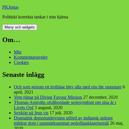
Hoppa
PKJonas
till
Politiskt korrekta tankar i min hjärna
innehåll
Meny och widgets
Om…
Mig
Kommentarsregler
Cookies
Senaste inlägg
Och som genom ett trollslag blev alla med ens lite rasrenare
6
april, 2021
Vem tjänar på Divine Favour Mission
27 december, 2020
Thomas Arnroths ofullbordade seriesymfoni om sina år i
Livets Ord
3 augusti, 2020
Sexköp på Jesu vis
17 juli, 2020
Dramatisk demonutdrivning utförd av indiansk spårare
mildrar dom i uppmärksammat pedofilanklagelsemål
26 maj,
2020