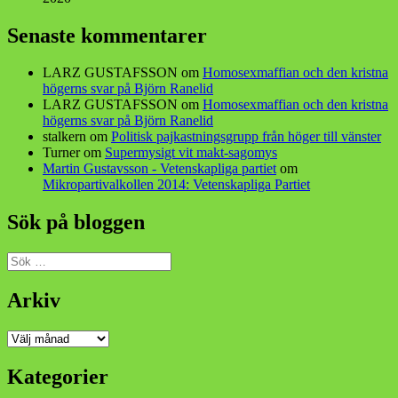
Senaste kommentarer
LARZ GUSTAFSSON
om
Homosexmaffian och den kristna
högerns svar på Björn Ranelid
LARZ GUSTAFSSON
om
Homosexmaffian och den kristna
högerns svar på Björn Ranelid
stalkern
om
Politisk pajkastningsgrupp från höger till vänster
Turner
om
Supermysigt vit makt-sagomys
Martin Gustavsson - Vetenskapliga partiet
om
Mikropartivalkollen 2014: Vetenskapliga Partiet
Sök på bloggen
Sök
efter:
Arkiv
Arkiv
Kategorier