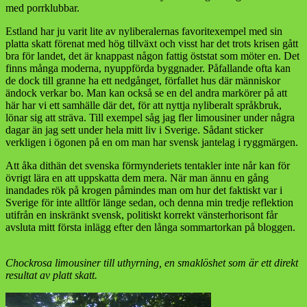
med porrklubbar.
Estland har ju varit lite av nyliberalernas favoritexempel med sin
platta skatt förenat med hög tillväxt och visst har det trots krisen gått
bra för landet, det är knappast någon fattig öststat som möter en. Det
finns många moderna, nyuppförda byggnader. Påfallande ofta kan
de dock till granne ha ett nedgånget, förfallet hus där människor
ändock verkar bo. Man kan också se en del andra markörer på att
här har vi ett samhälle där det, för att nyttja nyliberalt språkbruk,
lönar sig att sträva. Till exempel såg jag fler limousiner under några
dagar än jag sett under hela mitt liv i Sverige. Sådant sticker
verkligen i ögonen på en om man har svensk jantelag i ryggmärgen.
Att åka dithän det svenska förmynderiets tentakler inte når kan för
övrigt lära en att uppskatta dem mera. När man ännu en gång
inandades rök på krogen påmindes man om hur det faktiskt var i
Sverige för inte alltför länge sedan, och denna min tredje reflektion
utifrån en inskränkt svensk, politiskt korrekt vänsterhorisont får
avsluta mitt första inlägg efter den långa sommartorkan på bloggen.
Chockrosa limousiner till uthyrning, en smaklöshet som är ett direkt
resultat av platt skatt.