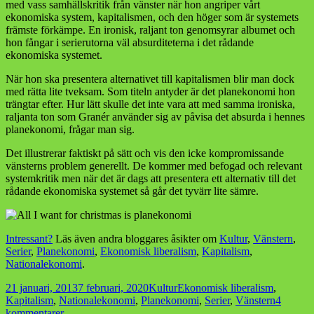
med vass samhällskritik från vänster när hon angriper vårt
ekonomiska system, kapitalismen, och den höger som är systemets
främste förkämpe. En ironisk, raljant ton genomsyrar albumet och
hon fångar i serierutorna väl absurditeterna i det rådande
ekonomiska systemet.
När hon ska presentera alternativet till kapitalismen blir man dock
med rätta lite tveksam. Som titeln antyder är det planekonomi hon
trängtar efter. Hur lätt skulle det inte vara att med samma ironiska,
raljanta ton som Granér använder sig av påvisa det absurda i hennes
planekonomi, frågar man sig.
Det illustrerar faktiskt på sätt och vis den icke kompromissande
vänsterns problem generellt. De kommer med befogad och relevant
systemkritik men när det är dags att presentera ett alternativ till det
rådande ekonomiska systemet så går det tyvärr lite sämre.
Intressant?
Läs även andra bloggares åsikter om
Kultur
,
Vänstern
,
Serier
,
Planekonomi
,
Ekonomisk liberalism
,
Kapitalism
,
Nationalekonomi
.
Postat
Kategorier
Taggar
21 januari, 2013
7 februari, 2020
Kultur
Ekonomisk liberalism
,
Kapitalism
,
Nationalekonomi
,
Planekonomi
,
Serier
,
Vänstern
4
till
kommentarer