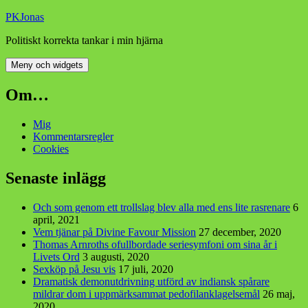
Hoppa
PKJonas
till
Politiskt korrekta tankar i min hjärna
innehåll
Meny och widgets
Om…
Mig
Kommentarsregler
Cookies
Senaste inlägg
Och som genom ett trollslag blev alla med ens lite rasrenare
6
april, 2021
Vem tjänar på Divine Favour Mission
27 december, 2020
Thomas Arnroths ofullbordade seriesymfoni om sina år i
Livets Ord
3 augusti, 2020
Sexköp på Jesu vis
17 juli, 2020
Dramatisk demonutdrivning utförd av indiansk spårare
mildrar dom i uppmärksammat pedofilanklagelsemål
26 maj,
2020