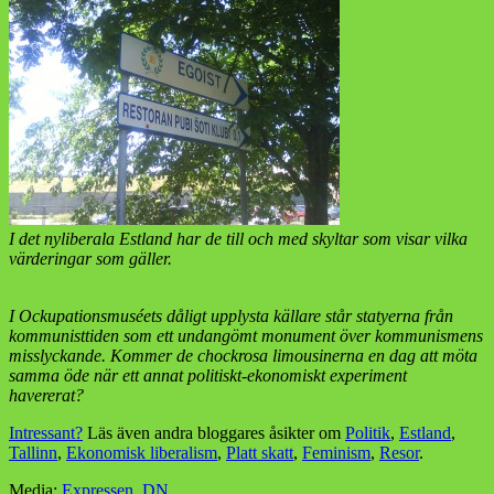
I det nyliberala Estland har de till och med skyltar som visar vilka
värderingar som gäller.
I Ockupationsmuséets dåligt upplysta källare står statyerna från
kommunisttiden som ett undangömt monument över kommunismens
misslyckande. Kommer de chockrosa limousinerna en dag att möta
samma öde när ett annat politiskt-ekonomiskt experiment
havererat?
Intressant?
Läs även andra bloggares åsikter om
Politik
,
Estland
,
Tallinn
,
Ekonomisk liberalism
,
Platt skatt
,
Feminism
,
Resor
.
Media:
Expressen
,
DN
.