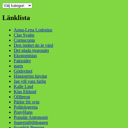
Kategorier
Länklista
Anna-Lena Lodenius
Clas Svahn
Cornucopia
Den ömhet du är värd
Det glada tjugotalet
Ekonomistas
Faktoider
garm
Gödsvinet
Häggström hävdar
Jag vill vara farlig
Kalle Lind
Klas Eklund
Ofiltrerat
Pärlor för svin
Politologerna
PonyHans
Populär Astronomi
Supermiljöbloggen
Swedish Prepper