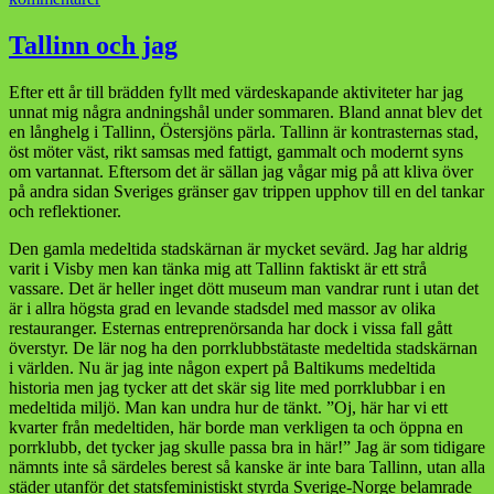
Sara
Granérs
Tallinn och jag
problem
är
Efter ett år till brädden fyllt med värdeskapande aktiviteter har jag
vänsterns
unnat mig några andningshål under sommaren. Bland annat blev det
problem
en långhelg i Tallinn, Östersjöns pärla. Tallinn är kontrasternas stad,
öst möter väst, rikt samsas med fattigt, gammalt och modernt syns
om vartannat. Eftersom det är sällan jag vågar mig på att kliva över
på andra sidan Sveriges gränser gav trippen upphov till en del tankar
och reflektioner.
Den gamla medeltida stadskärnan är mycket sevärd. Jag har aldrig
varit i Visby men kan tänka mig att Tallinn faktiskt är ett strå
vassare. Det är heller inget dött museum man vandrar runt i utan det
är i allra högsta grad en levande stadsdel med massor av olika
restauranger. Esternas entreprenörsanda har dock i vissa fall gått
överstyr. De lär nog ha den porrklubbstätaste medeltida stadskärnan
i världen. Nu är jag inte någon expert på Baltikums medeltida
historia men jag tycker att det skär sig lite med porrklubbar i en
medeltida miljö. Man kan undra hur de tänkt. ”Oj, här har vi ett
kvarter från medeltiden, här borde man verkligen ta och öppna en
porrklubb, det tycker jag skulle passa bra in här!” Jag är som tidigare
nämnts inte så särdeles berest så kanske är inte bara Tallinn, utan alla
städer utanför det statsfeministiskt styrda Sverige-Norge belamrade