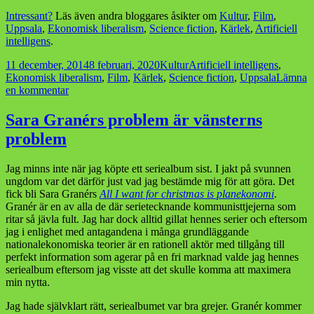
Intressant?
Läs även andra bloggares åsikter om
Kultur
,
Film
,
Uppsala
,
Ekonomisk liberalism
,
Science fiction
,
Kärlek
,
Artificiell
intelligens
.
Postat
Kategorier
Taggar
11 december, 2014
8 februari, 2020
Kultur
Artificiell intelligens
,
Ekonomisk liberalism
,
Film
,
Kärlek
,
Science fiction
,
Uppsala
Lämna
till
en kommentar
Uppsala
Filmstudio
Sara Granérs problem är vänsterns
hösten
problem
2014
Jag minns inte när jag köpte ett seriealbum sist. I jakt på svunnen
ungdom var det därför just vad jag bestämde mig för att göra. Det
fick bli Sara Granérs
All I want for christmas
is planekonomi
.
Granér är en av alla de där serietecknande kommunisttjejerna som
ritar så jävla fult. Jag har dock alltid gillat hennes serier och eftersom
jag i enlighet med antagandena i många grundläggande
nationalekonomiska teorier är en rationell aktör med tillgång till
perfekt information som agerar på en fri marknad valde jag hennes
seriealbum eftersom jag visste att det skulle komma att maximera
min nytta.
Jag hade självklart rätt, seriealbumet var bra grejer. Granér kommer