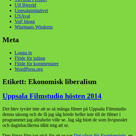
Ulf Bjereld
Uppsalainitiativet
USAval
VoF blogg
Wisemans Wisdoms
Meta
Logga in
Flöde för inlägg
Flöde för kommentarer
WordPress.org
Etikett:
Ekonomisk liberalism
Uppsala Filmstudio hösten 2014
Det blev tyvärr inte att se så många filmer på Uppsala Filmstudio
denna säsong och de få jag såg hörde heller inte till de filmer i
programmet jag allrahelst ville se. Jag såg blott de som livspusslet
och dagisbacillerna tillät mig att se.
Den första film jag gick för att se var
Det våras för Frankenstein
, en