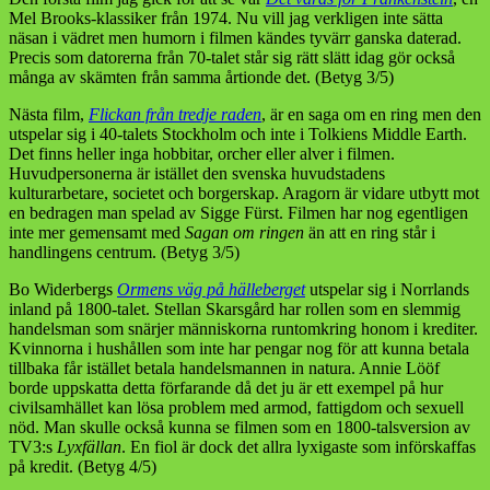
Mel Brooks-klassiker från 1974. Nu vill jag verkligen inte sätta
näsan i vädret men humorn i filmen kändes tyvärr ganska daterad.
Precis som datorerna från 70-talet står sig rätt slätt idag gör också
många av skämten från samma årtionde det. (Betyg 3/5)
Nästa film,
Flickan från tredje raden
, är en saga om en ring men den
utspelar sig i 40-talets Stockholm och inte i Tolkiens Middle Earth.
Det finns heller inga hobbitar, orcher eller alver i filmen.
Huvudpersonerna är istället den svenska huvudstadens
kulturarbetare, societet och borgerskap. Aragorn är vidare utbytt mot
en bedragen man spelad av Sigge Fürst. Filmen har nog egentligen
inte mer gemensamt med
Sagan om ringen
än att en ring står i
handlingens centrum. (Betyg 3/5)
Bo Widerbergs
Ormens väg på hälleberget
utspelar sig i Norrlands
inland på 1800-talet. Stellan Skarsgård har rollen som en slemmig
handelsman som snärjer människorna runtomkring honom i krediter.
Kvinnorna i hushållen som inte har pengar nog för att kunna betala
tillbaka får istället betala handelsmannen in natura. Annie Lööf
borde uppskatta detta förfarande då det ju är ett exempel på hur
civilsamhället kan lösa problem med armod, fattigdom och sexuell
nöd. Man skulle också kunna se filmen som en 1800-talsversion av
TV3:s
Lyxfällan
. En fiol är dock det allra lyxigaste som införskaffas
på kredit. (Betyg 4/5)