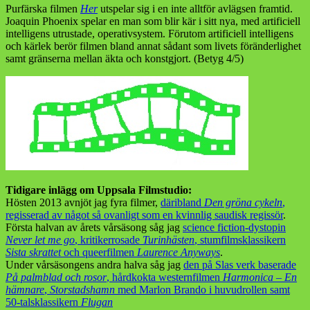
Purfärska filmen
Her
utspelar sig i en inte alltför avlägsen framtid.
Joaquin Phoenix spelar en man som blir kär i sitt nya, med artificiell
intelligens utrustade, operativsystem. Förutom artificiell intelligens
och kärlek berör filmen bland annat sådant som livets föränderlighet
samt gränserna mellan äkta och konstgjort. (Betyg 4/5)
Tidigare inlägg om Uppsala Filmstudio:
Hösten 2013 avnjöt jag fyra filmer,
däribland
Den gröna cykeln
,
regisserad av något så ovanligt som en kvinnlig saudisk regissör
.
Första halvan av årets vårsäsong såg jag
science fiction-dystopin
Never let me go
, kritikerrosade
Turinhästen
, stumfilmsklassikern
Sista skrattet
och queerfilmen
Laurence Anyways
.
Under vårsäsongens andra halva såg jag
den på Slas verk baserade
På palmblad och rosor
, hårdkokta westernfilmen
Harmonica – En
hämnare
,
Storstadshamn
med Marlon Brando i huvudrollen samt
50-talsklassikern
Flugan