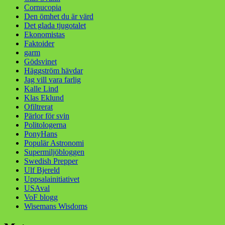
Cornucopia
Den ömhet du är värd
Det glada tjugotalet
Ekonomistas
Faktoider
garm
Gödsvinet
Häggström hävdar
Jag vill vara farlig
Kalle Lind
Klas Eklund
Ofiltrerat
Pärlor för svin
Politologerna
PonyHans
Populär Astronomi
Supermiljöbloggen
Swedish Prepper
Ulf Bjereld
Uppsalainitiativet
USAval
VoF blogg
Wisemans Wisdoms