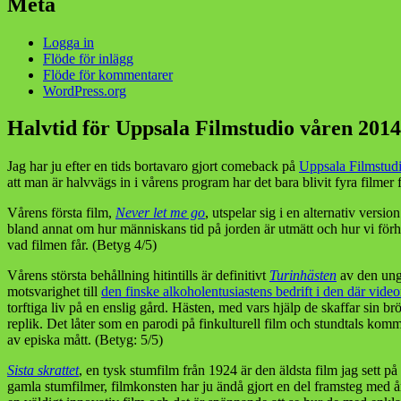
Meta
Logga in
Flöde för inlägg
Flöde för kommentarer
WordPress.org
Halvtid för Uppsala Filmstudio våren 2014
Jag har ju efter en tids bortavaro gjort comeback på
Uppsala Filmstud
att man är halvvägs in i vårens program har det bara blivit fyra filme
Vårens första film,
Never let me go
, utspelar sig i en alternativ versi
bland annat om hur människans tid på jorden är utmätt och hur vi förhål
vad filmen får. (Betyg 4/5)
Vårens största behållning hitintills är definitivt
Turinhästen
av den unge
motsvarighet till
den finske alkoholentusiastens bedrift i den där vide
torftiga liv på en enslig gård. Hästen, med vars hjälp de skaffar sin 
replik. Det låter som en parodi på finkulturell film och stundtals komme
av episka mått. (Betyg: 5/5)
Sista skrattet
, en tysk stumfilm från 1924 är den äldsta film jag sett på 
gamla stumfilmer, filmkonsten har ju ändå gjort en del framsteg med år