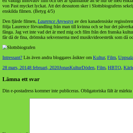
en väldigt innovativ film och det är spännande att se hur de med en
von Past mycket lyckat. Att det dessutom sker i Slottsbiografens sekel
enskilda filmen. (Betyg 4/5)
Den fjärde filmen,
Laurence Anyways
av den kanadensiske regissören 
följa Laurence förvandling från man till kvinna och se hur det påver
fånga. Jag vet inte vad det är med mig och film från den franska kultur
får då de fina, drömska sekvenserna med musikvideoestetik som då och
Intressant?
Läs även andra bloggares åsikter om
Kultur
,
Film
,
Uppsal
Postat
Författare
Kategorier
Taggar
28 mars, 2014
8 februari, 2020
Jonas
Kultur
Döden
,
Film
,
HBTQ
,
Kärl
Lämna ett svar
Din e-postadress kommer inte publiceras.
Obligatoriska fält är märkta