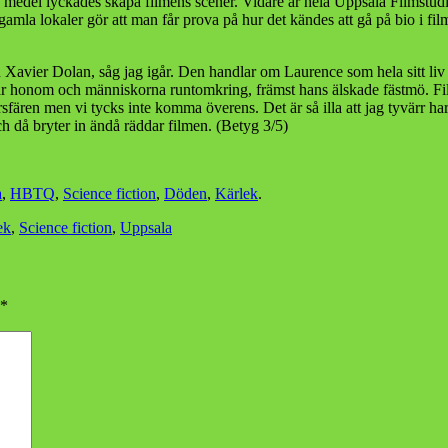
kla medel lyckades skapa filmens scener. Vidare är hela Uppsala Films
gamla lokaler gör att man får prova på hur det kändes att gå på bio i f
Xavier Dolan, såg jag igår. Den handlar om Laurence som hela sitt liv k
kar honom och människorna runtomkring, främst hans älskade fästmö. Fil
sfären men vi tycks inte komma överens. Det är så illa att jag tyvärr har
 då bryter in ändå räddar filmen. (Betyg 3/5)
a
,
HBTQ
,
Science fiction
,
Döden
,
Kärlek
.
ek
,
Science fiction
,
Uppsala
*