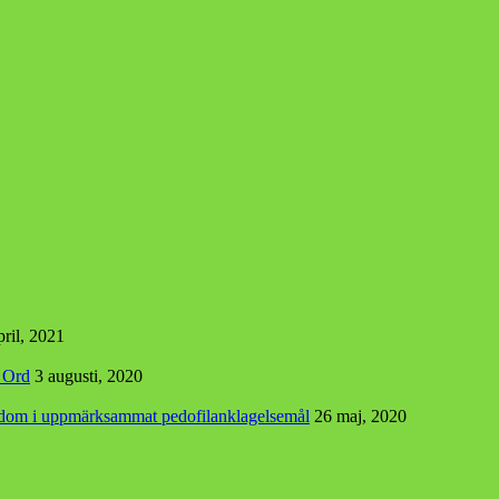
pril, 2021
s Ord
3 augusti, 2020
r dom i uppmärksammat pedofilanklagelsemål
26 maj, 2020