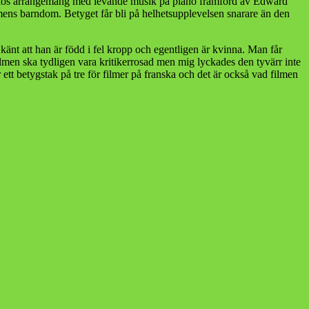
tudios arrangemang med levande musik på piano framförd av Edward
ilmens barndom. Betyget får bli på helhetsupplevelsen snarare än den
änt att han är född i fel kropp och egentligen är kvinna. Man får
men ska tydligen vara kritikerrosad men mig lyckades den tyvärr inte
 ett betygstak på tre för filmer på franska och det är också vad filmen