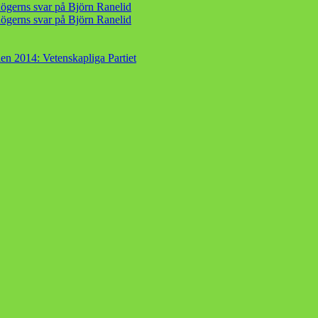
ögerns svar på Björn Ranelid
ögerns svar på Björn Ranelid
en 2014: Vetenskapliga Partiet