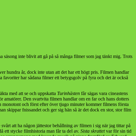
a säsong inte blivit att gå på så många filmer som jag tänkt mig. Trots
ver hundra år, dock inte utan att det har ett högt pris. Filmen handlar
a favoriter har sådana filmer ett betygsgolv på fyra och det är också
mäkta med att se och uppskatta
Turinhästen
får sägas vara cineastens
 för amatörer. Den svartvita filmen handlar om en far och hans dotters
ch monotont och först efter över tjugo minuter kommer filmens första
man skippar fnissandet och ger sig hän så är det dock en stor, stor film
svårt att ha någon jättestor behållning av filmen i sig när jag tittar på
 ett stycke filmhistoria man får ta del av.
Sista skrattet
var för sin tid