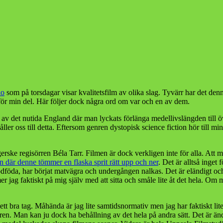
io
som på torsdagar visar kvalitetsfilm av olika slag. Tyvärr har det denn
r för min del. Här följer dock några ord om var och en av dem.
on av det nutida England där man lyckats förlänga medellivslängden till ö
ler oss till detta. Eftersom genren dystopisk science fiction hör till min
rske regisörren Béla Tarr. Filmen är dock verkligen inte för alla. Att 
on där denne tömmer en flaska sprit rätt upp och ner
. Det är alltså inget
brödföda, har börjat matvägra och undergången nalkas. Det är eländigt o
r jag faktiskt på mig själv med att sitta och småle lite åt det hela. Om 
ett bra tag. Måhända är jag lite samtidsnormativ men jag har faktiskt lite 
en. Man kan ju dock ha behållning av det hela på andra sätt. Det är ändå