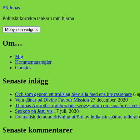
Hoppa
PKJonas
till
Politiskt korrekta tankar i min hjärna
innehåll
Meny och widgets
Om…
Mig
Kommentarsregler
Cookies
Senaste inlägg
Och som genom ett trollslag blev alla med ens lite rasrenare
6 a
Vem tjänar på Divine Favour Mission
27 december, 2020
Thomas Arnroths ofullbordade seriesymfoni om sina år i Livet
Sexköp på Jesu vis
17 juli, 2020
Dramatisk demonutdrivning utförd av indiansk spårare mildra
Senaste kommentarer