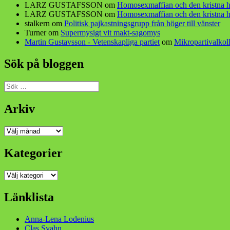
LARZ GUSTAFSSON
om
Homosexmaffian och den kristna h
LARZ GUSTAFSSON
om
Homosexmaffian och den kristna h
stalkern
om
Politisk pajkastningsgrupp från höger till vänster
Turner
om
Supermysigt vit makt-sagomys
Martin Gustavsson - Vetenskapliga partiet
om
Mikropartivalkoll
Sök på bloggen
Sök
efter:
Arkiv
Arkiv
Kategorier
Kategorier
Länklista
Anna-Lena Lodenius
Clas Svahn