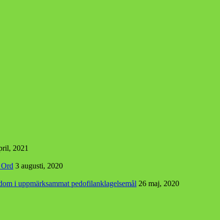
pril, 2021
s Ord
3 augusti, 2020
r dom i uppmärksammat pedofilanklagelsemål
26 maj, 2020