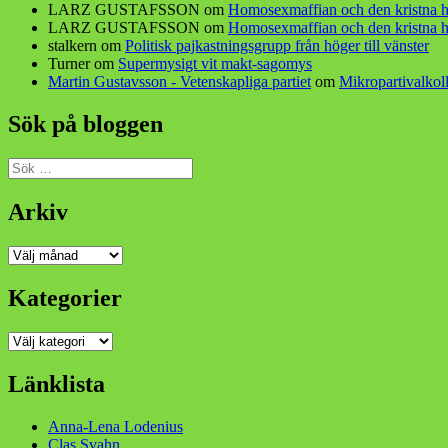
LARZ GUSTAFSSON
om
Homosexmaffian och den kristna h
LARZ GUSTAFSSON
om
Homosexmaffian och den kristna h
stalkern
om
Politisk pajkastningsgrupp från höger till vänster
Turner
om
Supermysigt vit makt-sagomys
Martin Gustavsson - Vetenskapliga partiet
om
Mikropartivalkoll
Sök på bloggen
Sök
efter:
Arkiv
Arkiv
Kategorier
Kategorier
Länklista
Anna-Lena Lodenius
Clas Svahn