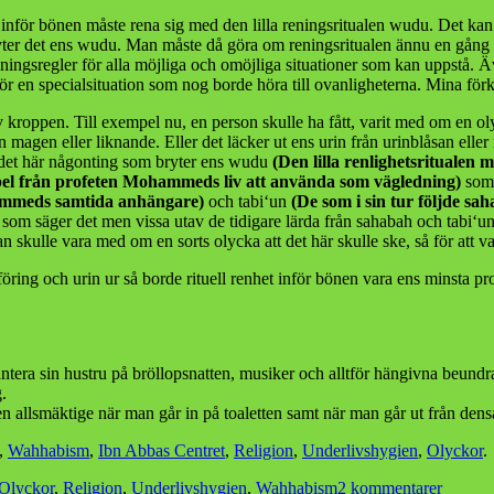
inför bönen måste rena sig med den lilla reningsritualen wudu. Det kan t
yter det ens wudu. Man måste då göra om reningsritualen ännu en gång för
ingsregler för alla möjliga och omöjliga situationer som kan uppstå. Även
 en specialsituation som nog borde höra till ovanligheterna. Mina förkla
 kroppen. Till exempel nu, en person skulle ha fått, varit med om en olyc
 magen eller liknande. Eller det läcker ut ens urin från urinblåsan eller
 det här någonting som bryter ens wudu
(Den lilla renlighetsritualen m
el från profeten Mohammeds liv att använda som vägledning)
som 
mmeds samtida anhängare)
och tabi‘un
(De som i sin tur följde sa
om säger det men vissa utav de tidigare lärda från sahabah och tabi‘un ha
man skulle vara med om en sorts olycka att det här skulle ske, så för att
föring och urin ur så borde rituell renhet inför bönen vara ens minsta p
tera sin hustru på bröllopsnatten, musiker och alltför hängivna beundr
.
en allsmäktige när man går in på toaletten samt när man går ut från de
,
Wahhabism
,
Ibn Abbas Centret
,
Religion
,
Underlivshygien
,
Olyckor
.
till
Olyckor
,
Religion
,
Underlivshygien
,
Wahhabism
2 kommentarer