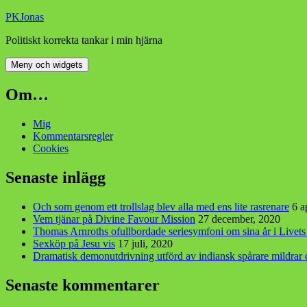
Hoppa
PKJonas
till
Politiskt korrekta tankar i min hjärna
innehåll
Meny och widgets
Om…
Mig
Kommentarsregler
Cookies
Senaste inlägg
Och som genom ett trollslag blev alla med ens lite rasrenare
6 a
Vem tjänar på Divine Favour Mission
27 december, 2020
Thomas Arnroths ofullbordade seriesymfoni om sina år i Livet
Sexköp på Jesu vis
17 juli, 2020
Dramatisk demonutdrivning utförd av indiansk spårare mildra
Senaste kommentarer