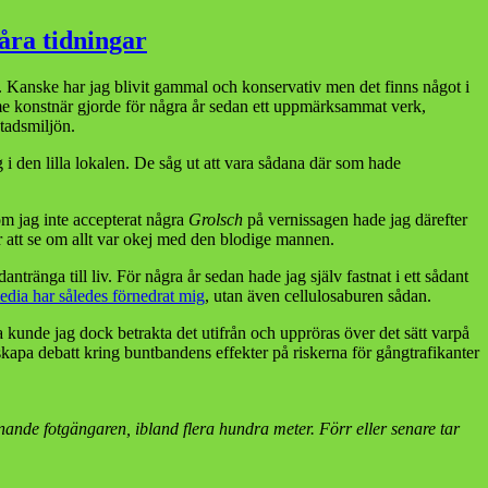
ingen
iteringar
åra tidningar
a
kor
. Kanske har jag blivit gammal och konservativ men det finns något i
e konstnär gjorde för några år sedan ett uppmärksammat verk,
stadsmiljön.
 i den lilla lokalen. De såg ut att vara sådana där som hade
om jag inte accepterat några
Grolsch
på vernissagen hade jag därefter
ör att se om allt var okej med den blodige mannen.
tränga till liv. För några år sedan hade jag själv fastnat i ett sådant
edia har således förnedrat mig
, utan även cellulosaburen sådan.
 kunde jag dock betrakta det utifrån och uppröras över det sätt varpå
h skapa debatt kring buntbandens effekter på riskerna för gångtrafikanter
anande fotgängaren, ibland flera hundra meter. Förr eller senare tar