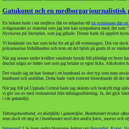
Gatukonst och en medborgarjournalistisk g
En bekant hade i sin mejlbox fått en inbjudan till
en vernissage där en
avlägsnandet av material som jag inte kan sympatisera med, det som ”
Hyenorna på Stureplan
, som jag gillade. Denne hade då uppfört hyenast
Vi bestämde oss hur som helst för att gå till vernissagen. Det var doc
polyamorösa förhållanden och trots att det bjöds på gratis öl av märke
När jag senare under kvällen vandrade hemåt föll plötsligt en herre ha
druckit några av bättre sort som jag betalat ur egen ficka. Alkoholen h
Det visade sig att han fastnat i ett buntband av den typ som man använde
buntband och snubblat. Detta hade varit extremt förnedrande då det s
När jag föll på Uppsala Central hade jag skämts och beskyllt mig själv
vi gör oss av med restmaterial från tidningsutbärning. Ja, det gick fakt
i vår gatumiljö.
Tidningsbuntband, en dödsfälla i gatumiljön. Buntbandet brukar oftast 
man dock ett steg in i buntbandet med den andra foten, snaras och ol
Intressant?
Läs även andra bloggares åsikter om
Personligt
,
Konst
,
Va