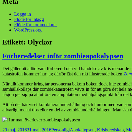
Meta
Logga in
Flöde för inlägg
Flöde för kommentarer
WordPress.org
Etikett:
Olyckor
Förberedelser inför zombieapokalypsen
Det gäller att alltid vara förberedd och vid händelse av kris menar de 
katastrofen kommer har jag därför läst den rikt illustrerade boken
Zomb
När allt kommer kring tar personerna bakom boken dock inte zombiehote
samhällskollaps där zombiekatastrofen vävts in för att göra det hela 
någon ger sig på att utföra en amputation med utgångspunkt från det k
Att på det här viset kombinera underhållning och humor med vad som nä
allvarligt menat tips eller en del av zombieunderhållningen. Man ska d
Postat
Kategorier
Taggar
29 maj, 2016
31 maj, 2016
Personligt
Apokalypsen
,
Krisberedskap
,
Me