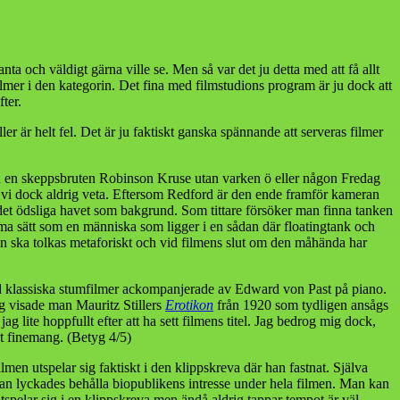
ypsen
a och väldigt gärna ville se. Men så var det ju detta med att få allt
filmer i den kategorin. Det fina med filmstudions program är ju dock att
ter.
ler är helt fel. Det är ju faktiskt ganska spännande att serveras filmer
an en skeppsbruten Robinson Kruse utan varken ö eller någon Fredag
 vi dock aldrig veta. Eftersom Redford är den ende framför kameran
 det ödsliga havet som bakgrund. Som tittare försöker man finna tanken
mma sätt som en människa som ligger i en sådan där floatingtank och
men ska tolkas metaforiskt och vid filmens slut om den måhända har
d klassiska stumfilmer ackompanjerade av Edward von Past på piano.
ng visade man Mauritz Stillers
Erotikon
från 1920 som tydligen ansågs
g lite hoppfullt efter att ha sett filmens titel. Jag bedrog mig dock,
ot finemang. (Betyg 4/5)
men utspelar sig faktiskt i den klippskreva där han fastnat. Själva
 man lyckades behålla biopublikens intresse under hela filmen. Man kan
tspelar sig i en klippskreva men ändå aldrig tappar tempot är väl