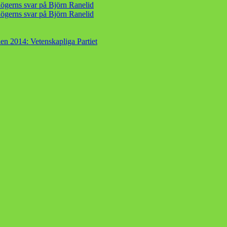
ögerns svar på Björn Ranelid
ögerns svar på Björn Ranelid
en 2014: Vetenskapliga Partiet