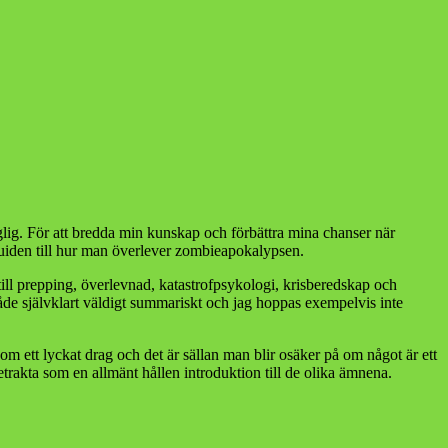
änglig. För att bredda min kunskap och förbättra mina chanser när
uiden till hur man överlever zombieapokalypsen.
ill prepping, överlevnad, katastrofpsykologi, krisberedskap och
åde självklart väldigt summariskt och jag hoppas exempelvis inte
 ett lyckat drag och det är sällan man blir osäker på om något är ett
etrakta som en allmänt hållen introduktion till de olika ämnena.