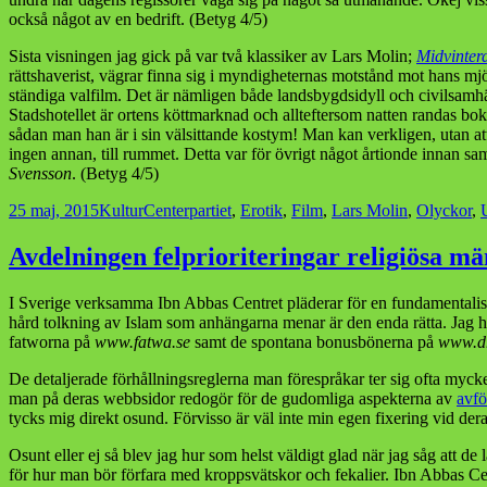
också något av en bedrift. (Betyg 4/5)
Sista visningen jag gick på var två klassiker av Lars Molin;
Midvinterd
rättshaverist, vägrar finna sig i myndigheternas motstånd mot hans mjö
ständiga valfilm. Det är nämligen både landsbygdsidyll och civilsamhä
Stadshotellet är ortens köttmarknad och allteftersom natten randas b
sådan man han är i sin välsittande kostym! Man kan verkligen, utan att
ingen annan, till rummet. Detta var för övrigt något årtionde innan s
Svensson
. (Betyg 4/5)
Postat
Kategorier
Taggar
25 maj, 2015
Kultur
Centerpartiet
,
Erotik
,
Film
,
Lars Molin
,
Olyckor
,
Avdelningen felprioriteringar religiösa m
I Sverige verksamma Ibn Abbas Centret pläderar för en fundamentalis
hård tolkning av Islam som anhängarna menar är den enda rätta. Jag ha
fatworna på
www.fatwa.se
samt de spontana bonusbönerna på
www.dh
De detaljerade förhållningsreglerna man förespråkar ter sig ofta mycke
man på deras webbsidor redogör för de gudomliga aspekterna av
avfö
tycks mig direkt osund. Förvisso är väl inte min egen fixering vid dera
Osunt eller ej så blev jag hur som helst väldigt glad när jag såg att de
för hur man bör förfara med kroppsvätskor och fekalier. Ibn Abbas Cen