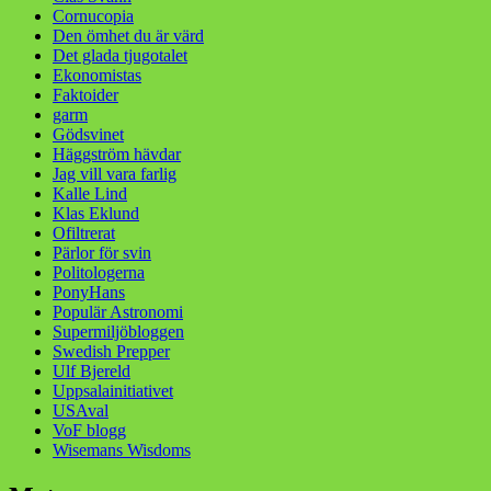
Cornucopia
Den ömhet du är värd
Det glada tjugotalet
Ekonomistas
Faktoider
garm
Gödsvinet
Häggström hävdar
Jag vill vara farlig
Kalle Lind
Klas Eklund
Ofiltrerat
Pärlor för svin
Politologerna
PonyHans
Populär Astronomi
Supermiljöbloggen
Swedish Prepper
Ulf Bjereld
Uppsalainitiativet
USAval
VoF blogg
Wisemans Wisdoms