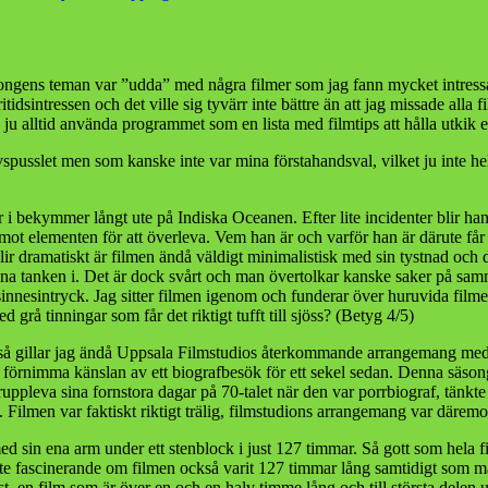
Förberedelser
inför
zombieapokal
äsongens teman var ”udda” med några filmer som jag fann mycket intressant
idsintressen och det ville sig tyvärr inte bättre än att jag missade alla 
ju alltid använda programmet som en lista med filmtips att hålla utkik ef
livspusslet men som kanske inte var mina förstahandsval, vilket ju inte hel
 bekymmer långt ute på Indiska Oceanen. Efter lite incidenter blir h
t elementen för att överleva. Vem han är och varför han är därute får
blir dramatiskt är filmen ändå väldigt minimalistisk med sin tystnad och
inna tanken i. Det är dock svårt och man övertolkar kanske saker på sa
a sinnesintryck. Jag sitter filmen igenom och funderar över huruvida fil
 grå tinningar som får det riktigt tufft till sjöss? (Betyg 4/5)
r så gillar jag ändå Uppsala Filmstudios återkommande arrangemang me
r förnimma känslan av ett biografbesök för ett sekel sedan. Denna säso
ppleva sina fornstora dagar på 70-talet när den var porrbiograf, tänkte ja
. Filmen var faktiskt riktigt trälig, filmstudions arrangemang var därem
 sin ena arm under ett stenblock i just 127 timmar. Så gott som hela fil
t lite fascinerande om filmen också varit 127 timmar lång samtidigt som
, en film som är över en och en halv timme lång och till största delen u