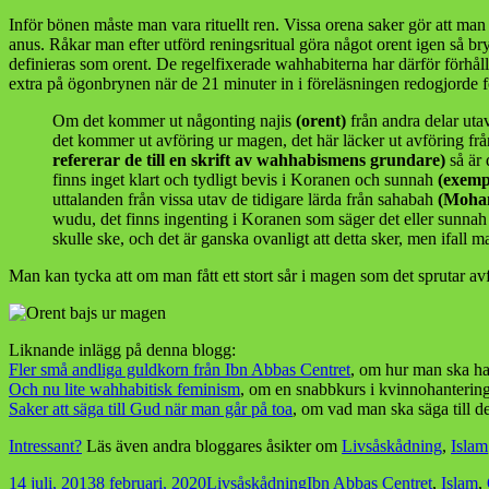
Inför bönen måste man vara rituellt ren. Vissa orena saker gör att man 
anus. Råkar man efter utförd reningsritual göra något orent igen så br
definieras som orent. De regelfixerade wahhabiterna har därför förhålln
extra på ögonbrynen när de 21 minuter in i föreläsningen redogjorde för
Om det kommer ut någonting najis
(orent)
från andra delar utav
det kommer ut avföring ur magen, det här läcker ut avföring från
refererar de till en skrift av wahhabismens grundare)
så är
finns inget klart och tydligt bevis i Koranen och sunnah
(exemp
uttalanden från vissa utav de tidigare lärda från sahabah
(Moha
wudu, det finns ingenting i Koranen som säger det eller sunnah s
skulle ske, och det är ganska ovanligt att detta sker, men ifall 
Man kan tycka att om man fått ett stort sår i magen som det sprutar av
Liknande inlägg på denna blogg:
Fler små andliga guldkorn från Ibn Abbas Centret
, om hur man ska han
Och nu lite wahhabitisk feminism
, om en snabbkurs i kvinnohantering
Saker att säga till Gud när man går på toa
, om vad man ska säga till d
Intressant?
Läs även andra bloggares åsikter om
Livsåskådning
,
Islam
Postat
Kategorier
Taggar
14 juli, 2013
8 februari, 2020
Livsåskådning
Ibn Abbas Centret
,
Islam
,