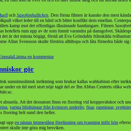
uell
och
Saxofonhallicken
. Den första filmen är kanske den mest känd
lkpall vilket leder till en hård och bitter konflikt dem emellan. Center
llets kamp mot det offentligas illasinnade hantlangare. Filmen
Saxofonh
okas hotellets rum upp av de som funnit varandra på dansgolvet. Skådes
 det är det minsta bögigt, förstå att Eva Gröndahls frånskilda tvåbarnsm
amme Allan Svensson skulle förstöra alltihopa och låta förnedra både s
till
Uppsala
Lämna en kommentar
Fyra
fyror
änniskor gör
för
filmstudion
tisk sunnimuslimsk inriktning som brukar kallas wahhabism efter inri
r under en tid med stort nöje tagit del av Ibn Abbas Centrets olika web
ikr.se
.
t absurda. Att det dessutom finns en fixering vid kroppsvätskor och unde
ring
,
variga blödningar från kvinnors underliv
,
fisar
,
rapningar, svettnin
s fixering helt sund den heller.
 lagt upp
en nästan timmeslång föreläsning om tvagning inför bön
efterso
tret skulle inte göra mig besviken.