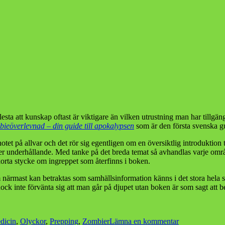
flesta att kunskap oftast är viktigare än vilken utrustning man har tillg
ieöverlevnad – din guide till apokalypsen
som är den första svenska g
t på allvar och det rör sig egentligen om en översiktlig introduktion t
mer underhållande. Med tanke på det breda temat så avhandlas varje omr
orta stycke om ingreppet som återfinns i boken.
rmast kan betraktas som samhällsinformation känns i det stora hela som
ock inte förvänta sig att man går på djupet utan boken är som sagt att b
till
dicin
,
Olyckor
,
Prepping
,
Zombier
Lämna en kommentar