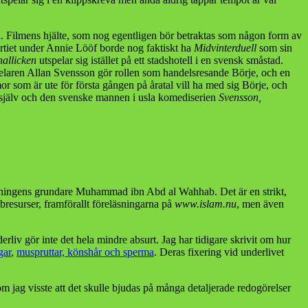
a. Filmens hjälte, som nog egentligen bör betraktas som någon form av
partiet under Annie Lööf borde nog faktiskt ha
Midvinterduell
som sin
allicken
utspelar sig istället på ett stadshotell i en svensk småstad.
pelaren Allan Svensson gör rollen som handelsresande Börje, och en
or som är ute för första gången på åratal vill ha med sig Börje, och
ig själv och den svenske mannen i usla komediserien
Svensson,
ktningens grundare Muhammad ibn Abd al Wahhab. Det är en strikt,
bresurser, framförallt föreläsningarna på
www.islam.nu
, men även
rliv gör inte det hela mindre absurt. Jag har tidigare skrivit om hur
gar
,
muspruttar, könshår och sperma
. Deras fixering vid underlivet
m jag visste att det skulle bjudas på många detaljerade redogörelser