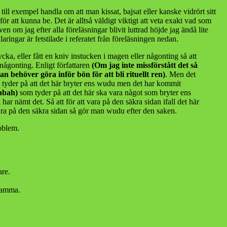
ill exempel handla om att man kissat, bajsat eller kanske vidrört sitt
 att kunna be. Det är alltså väldigt viktigt att veta exakt vad som
 om jag efter alla föreläsningar blivit luttrad höjde jag ändå lite
ringar är fetstilade i referatet från föreläsningen nedan.
ka, eller fått en kniv instucken i magen eller någonting så att
 någonting. Enligt författaren
(Om jag inte missförstått det så
an behöver göra inför bön för att bli rituellt ren)
. Men det
tyder på att det här bryter ens wudu men det har kommit
habah)
som tyder på att det här ska vara något som bryter ens
r nämt det. Så att för att vara på den säkra sidan ifall det här
 vara på den säkra sidan så gör man wudu efter den saken.
roblem.
are.
nsamma.