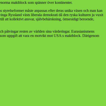
en enorma maktblock som spänner över kontinenter.
ras styrelseformer måste anpassas efter deras unika väsen och man kan
tvinga Ryssland västs liberala demokrati då den ryska kulturen ju vuxit
ill att kollektivt ansvar, självbehärskning, ömsesidigt beroende,
ch påtvingar resten av världen sina värderingar. Eurasianismens
 har som uppgift att vara en motvikt mot USA:s maktblock. Därigenom