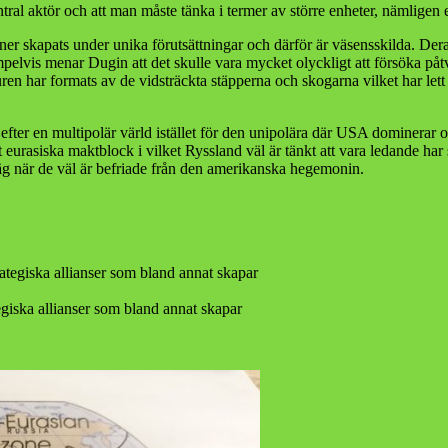
entral aktör och att man måste tänka i termer av större enheter, nämlig
oner skapats under unika förutsättningar och därför är väsensskilda. De
empelvis menar Dugin att det skulle vara mycket olyckligt att försöka på
n har formats av de vidsträckta stäpperna och skogarna vilket har lett t
fter en multipolär värld istället för den unipolära där USA dominerar o
det eurasiska maktblock i vilket Ryssland väl är tänkt att vara ledande
 väg när de väl är befriade från den amerikanska hegemonin.
egiska allianser som bland annat skapar