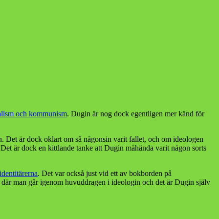
beralism och kommunism
. Dugin är nog dock egentligen mer känd för
en. Det är dock oklart om så någonsin varit fallet, och om ideologen
 Det är dock en kittlande tanke att Dugin måhända varit någon sorts
identitärerna
. Det var också just vid ett av bokborden på
te där man går igenom huvuddragen i ideologin och det är Dugin själv