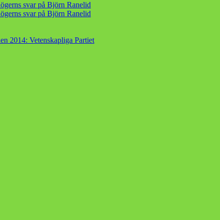
ögerns svar på Björn Ranelid
ögerns svar på Björn Ranelid
en 2014: Vetenskapliga Partiet