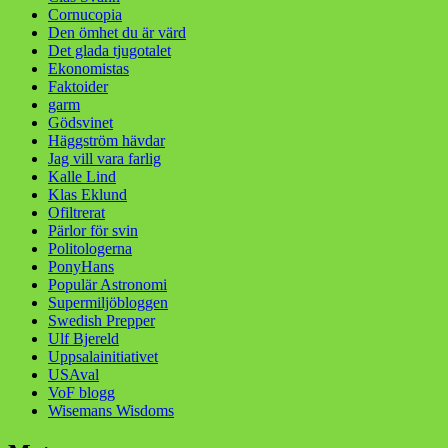
Cornucopia
Den ömhet du är värd
Det glada tjugotalet
Ekonomistas
Faktoider
garm
Gödsvinet
Häggström hävdar
Jag vill vara farlig
Kalle Lind
Klas Eklund
Ofiltrerat
Pärlor för svin
Politologerna
PonyHans
Populär Astronomi
Supermiljöbloggen
Swedish Prepper
Ulf Bjereld
Uppsalainitiativet
USAval
VoF blogg
Wisemans Wisdoms