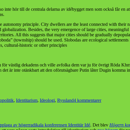
 inte hör till de centrala delarna av idébygget men som också får en att
as.
e autonomy principle. City dwellers are the least connected with their na
lobalization. Besides, the very emergence of large cities, meaningful i
rritories. All this suggests that major cities should be gradually depopu
sloboda” (township) should be used. Slobodas are ecological settlements s
 cultural-historic or other principles
ör västlig dekadens och ville avfolka dem var ju för övrigt Röda Khmere
 det är inte otänkbart att den oförutsägbare Putin låter Dugin komma in
till
opolitik
,
Identitarism
,
Ideologi
,
Ryssland
4 kommentarer
Alexander
Dugins
eurasiska
rörelse
upplaga av högerradikala konferensen Identitär Idé
. Det blev
Högern kom