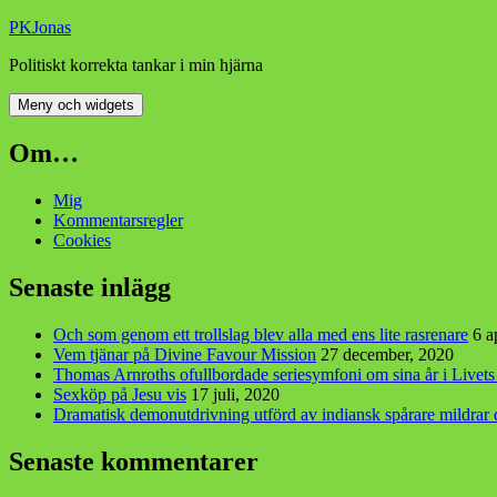
Hoppa
PKJonas
till
Politiskt korrekta tankar i min hjärna
innehåll
Meny och widgets
Om…
Mig
Kommentarsregler
Cookies
Senaste inlägg
Och som genom ett trollslag blev alla med ens lite rasrenare
6 a
Vem tjänar på Divine Favour Mission
27 december, 2020
Thomas Arnroths ofullbordade seriesymfoni om sina år i Livet
Sexköp på Jesu vis
17 juli, 2020
Dramatisk demonutdrivning utförd av indiansk spårare mildra
Senaste kommentarer