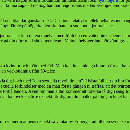
 att vara någon sorts introduktion till identitarism och
nya högern
för po
enklat kunna säga att de nog hamnar någonstans mellan Sverigedemokrate
smål och blandar ganska friskt. Där finns relativt intellektuella resoneman
 långt därute på högerkanten ska hantera snokande journalister:
rjournalister kan du exempelvis med fördel ha en vattenhink ståendes inn
på din dörr med sitt kamerateam. Vattnet behöver inte nödvändigtvis vara
nska kvinnor och män med råd. Man kan inte anklaga honom för att ha böj
en veckotidning från 50-talet:
la dig i och med ”den sexuella revolutionen”. I bästa fall har du bra fö
å sexuella förbindelser med en man första gången ni träffas, att det tvä
 förhållanden. Även om män alltid kommer att försöka få dig i säng först
tt ha mycket större respekt för dig om du ”håller på dig”, och det har a
genom vinner mannens respekt så väntar av Fribergs råd till den svenske 