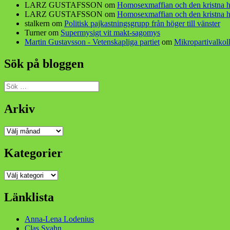
LARZ GUSTAFSSON
om
Homosexmaffian och den kristna h
LARZ GUSTAFSSON
om
Homosexmaffian och den kristna h
stalkern
om
Politisk pajkastningsgrupp från höger till vänster
Turner
om
Supermysigt vit makt-sagomys
Martin Gustavsson - Vetenskapliga partiet
om
Mikropartivalkoll
Sök på bloggen
Sök
efter:
Arkiv
Arkiv
Kategorier
Kategorier
Länklista
Anna-Lena Lodenius
Clas Svahn