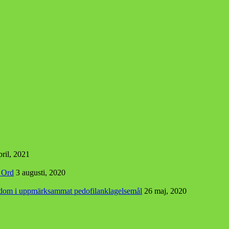
pril, 2021
s Ord
3 augusti, 2020
r dom i uppmärksammat pedofilanklagelsemål
26 maj, 2020