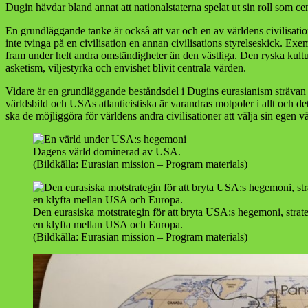
Dugin hävdar bland annat att nationalstaterna spelat ut sin roll som c
En grundläggande tanke är också att var och en av världens civilisati
inte tvinga på en civilisation en annan civilisations styrelseskick. Ex
fram under helt andra omständigheter än den västliga. Den ryska kulture
asketism, viljestyrka och envishet blivit centrala värden.
Vidare är en grundläggande beståndsdel i Dugins eurasianism strävan e
världsbild och USAs atlanticistiska är varandras motpoler i allt och 
ska de möjliggöra för världens andra civilisationer att välja sin egen
Dagens värld dominerad av USA.
(Bildkälla: Eurasian mission – Program materials)
Den eurasiska motstrategin för att bryta USA:s hegemoni, strat
en klyfta mellan USA och Europa.
(Bildkälla: Eurasian mission – Program materials)