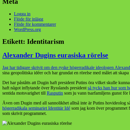
Meta
Logga in
Flöde för inlägg
Flöde för kommentarer
WordPress.org
Etikett:
Identitarism
Alexander Dugins eurasiska rörelse
Jag har tidigare skrivit om den ryske högerradikale ideologen Alexand
sina geopolitiska idéer och har grundat en rörelse med målet att ska
Det har påståtts att Dugin haft president Putins öra vilket skulle kunn
haft något inflytande över Rysslands president
så tycks han hur som he
sentida motsvarighet till
Rasputin
som ju vann tsarfamiljens gunst för l
Även om Dugin med all sannolikhet alltså inte är Putins hovideolog så
högerradikala seminariet Identitär Idé
som jag kom över programmet för 
som skrivit programmet.