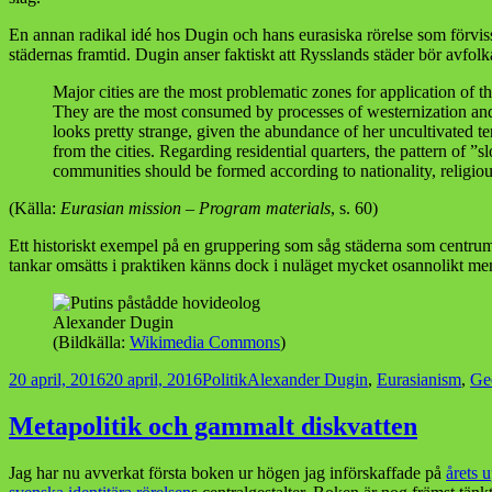
En annan radikal idé hos Dugin och hans eurasiska rörelse som förvisso
städernas framtid. Dugin anser faktiskt att Rysslands städer bör avfolk
Major cities are the most problematic zones for application of th
They are the most consumed by processes of westernization and g
looks pretty strange, given the abundance of her uncultivated te
from the cities. Regarding residential quarters, the pattern of ”
communities should be formed according to nationality, religious,
(Källa:
Eurasian mission – Program materials
, s. 60)
Ett historiskt exempel på en gruppering som såg städerna som centrum f
tankar omsätts i praktiken känns dock i nuläget mycket osannolikt men
Alexander Dugin
(Bildkälla:
Wikimedia Commons
)
Postat
Kategorier
Taggar
20 april, 2016
20 april, 2016
Politik
Alexander Dugin
,
Eurasianism
,
Ge
Metapolitik och gammalt diskvatten
Jag har nu avverkat första boken ur högen jag införskaffade på
årets 