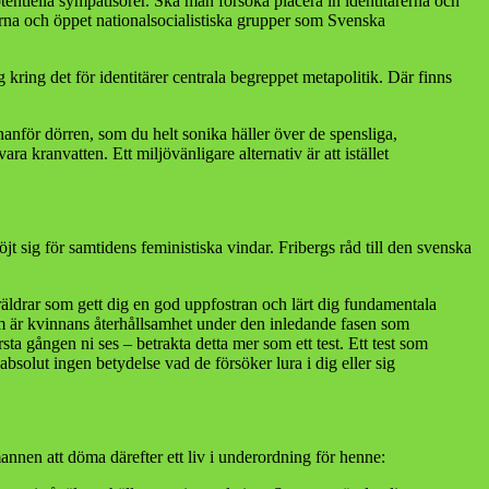
tentiella sympatisörer. Ska man försöka placera in identitärerna och
rna och öppet nationalsocialistiska grupper som Svenska
g kring det för identitärer centrala begreppet metapolitik. Där finns
anför dörren, som du helt sonika häller över de spensliga,
 kranvatten. Ett miljövänligare alternativ är att istället
t sig för samtidens feministiska vindar. Fribergs råd till den svenska
räldrar som gett dig en god uppfostran och lärt dig fundamentala
rtom är kvinnans återhållsamhet under den inledande fasen som
a gången ni ses – betrakta detta mer som ett test. Ett test som
bsolut ingen betydelse vad de försöker lura i dig eller sig
mannen att döma därefter ett liv i underordning för henne: