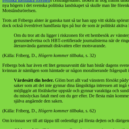
svenska identitära rörelsen
s centralgestalter. Boken är nog främst tänkt
nya högern i det svenska politiska landskapet så skulle man lite för
Motståndsrörelsen.
Trots att Fribergs alster är ganska tunt så tar han upp vitt skilda spör
dock också överdrivet handfasta tips på hur de som är politiskt aktiva
Om du tror att du ligger i riskzonen för ett hembesök av vänste
genusmedvetna och HBT-certifierade journalisterna när de ringer 
återanvända gammalt diskvatten eller motsvarande.
(Källa: Friberg, D.,
Högern kommer tillbaka
, s. 32)
Fribergs bok har även ett litet genusavsnitt där han bistår dagens sve
kvinnan är nämligen som hämtade ur någon moraliserande frågespalt i 
Värdesätt din heder.
Glöm bort allt vad vänstern försökt pådyv
saker som att det inte gynnar dina långsiktiga intressen att ing
möjliggör att förälskelse uppstår och gynnar varaktiga och sunda
du misslyckas fatalt med om du ger efter. De flesta män kommer a
själva angående den saken.
(Källa: Friberg, D.,
Högern kommer tillbaka
, s. 62)
Om kvinnan ser till att täppa till ordentligt på första dejten och däri