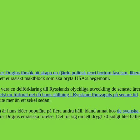
er Dugins försök att skapa en fjärde politisk teori bortom fascism, li
pa ett eurasiskt maktblock som ska bryta USA:s hegemoni.
a vara en delförklaring till Rysslands olyckliga utveckling de senaste år
lst nu förlorat det då hans ställning i Ryssland försvagats på senare tid
.
ite mer än ett sekel sedan.
 är hans idéer populära på flera andra håll, bland annat hos
de svenska 
Dugins eurasiska rörelse. Det rör sig om ett drygt 70-sidigt litet häf