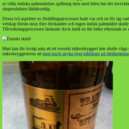
ur vilda indiska palmmårdars spillning men med tiden har det utveckla
slutprodukten lättåtkomlig.
Dessa två aspekter av förädlingsprocessen hade var och en för sig varit t
vetskap förrän strax före drickandet och ingen indisk palmmård skulle g
Tillverkningsprocessen lämnade dock ändå en lite bitter eftersmak a
Man kan för övrigt anta att ett svenskt mikrobryggeri inte skulle våga 
mikrobryggerierna att
med tusch stryka över lokförare på öletiketterna