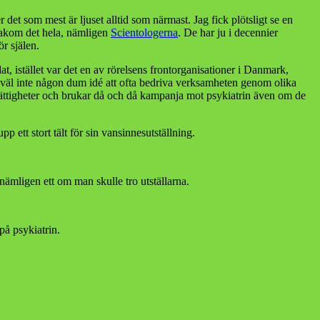
et som mest är ljuset alltid som närmast. Jag fick plötsligt se en
 bakom det hela, nämligen
Scientologerna
. De har ju i decennier
r själen.
t, istället var det en av rörelsens frontorganisationer i Danmark,
väl inte någon dum idé att ofta bedriva verksamheten genom olika
ättigheter och brukar då och då kampanja mot psykiatrin även om de
ett stort tält för sin vansinnesutställning.
nämligen ett om man skulle tro utställarna.
på psykiatrin.