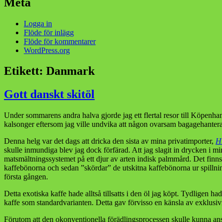
Meta
Logga in
Flöde för inlägg
Flöde för kommentarer
WordPress.org
Etikett:
Danmark
Gott danskt skitöl
Under sommarens andra halva gjorde jag ett flertal resor till Köpenha
kalsonger eftersom jag ville undvika att någon ovarsam bagagehantera
Denna helg var det dags att dricka den sista av mina privatimporter,
H
skulle inmundiga blev jag dock förfärad. Att jag slagit in drycken i 
matsmältningssystemet på ett djur av arten indisk palmmård. Det finns
kaffebönorna och sedan ”skördar” de utskitna kaffebönorna ur spilln
första gången.
Detta exotiska kaffe hade alltså tillsatts i den öl jag köpt. Tydligen
kaffe som standardvarianten. Detta gav förvisso en känsla av exklusi
Förutom att den okonventionella förädlingsprocessen skulle kunna ans