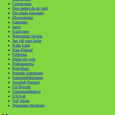
Cornucopia
Den ömhet du är värd
Det glada tjugotalet
Ekonomistas
Faktoider
garm
Gödsvinet
Häggström hävdar
Jag vill vara farlig
Kalle Lind
Klas Eklund
Ofiltrerat
Pärlor för svin
Politologerna
PonyHans
Populär Astronomi
Supermiljöbloggen
Swedish Prepper
Ulf Bjereld
Uppsalainitiativet
USAval
VoF blogg
Wisemans Wisdoms