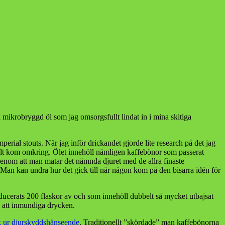
 mikrobryggd öl som jag omsorgsfullt lindat in i mina skitiga
erial stouts. När jag inför drickandet gjorde lite research på det jag
 allt kom omkring. Ölet innehöll nämligen kaffebönor som passerat
genom att man matar det nämnda djuret med de allra finaste
an kan undra hur det gick till när någon kom på den bisarra idén för
roducerats 200 flaskor av och som innehöll dubbelt så mycket utbajsat
a att inmundiga drycken.
k ur djurskyddshänseende
. Traditionellt ”skördade” man kaffebönorna