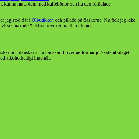
ör att kunna mata dem med kaffebönor och ha den förädlade
är jag stod där i
Ølbutikken
och pillade på flaskorna. Nu fick jag icke
h visst smakade ölet bra, mycket bra till och med.
venskar och danskar är ju danskar. I Sverige förmår ju Systembolaget
d alkoholhaltigt innehåll.