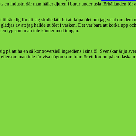
ts en industri där man håller djuren i burar under usla förhållanden f
illräcklig för att jag skulle låtit bli att köpa ölet om jag vetat om dem n
lädjas av att jag hällde ut ölet i vasken. Det var bara att korka upp oc
v den typ som man inte känner med tungan.
sig på att ha en så kontroversiell ingrediens i sina öl. Svenskar är ju s
eftersom man inte får visa någon som framför ett fordon på en flaska me