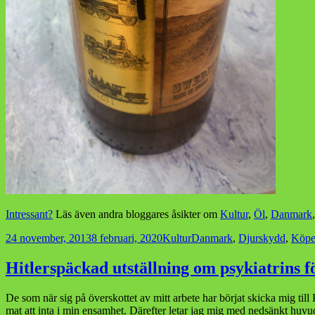
Intressant?
Läs även andra bloggares åsikter om
Kultur
,
Öl
,
Danmark
Postat
Kategorier
Taggar
24 november, 2013
8 februari, 2020
Kultur
Danmark
,
Djurskydd
,
Köp
Hitlerspäckad utställning om psykiatrins f
De som när sig på överskottet av mitt arbete har börjat skicka mig till
mat att inta i min ensamhet. Därefter letar jag mig med nedsänkt huvud 