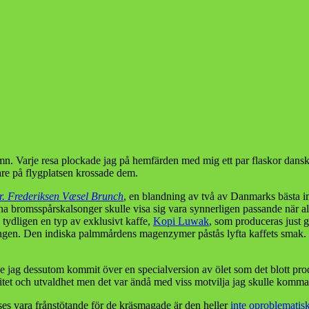
mn. Varje resa plockade jag på hemfärden med mig ett par flaskor dansk
re på flygplatsen krossade dem.
r. Frederiksen Væsel Brunch
, en blandning av två av Danmarks bästa imp
mina bromsspårskalsonger skulle visa sig vara synnerligen passande när
 tydligen en typ av exklusivt kaffe,
Kopi Luwak
, som produceras just 
ingen. Den indiska palmmårdens magenzymer påstås lyfta kaffets smak. M
 hade jag dessutom kommit över en specialversion av ölet som det blott p
vitet och utvaldhet men det var ändå med viss motvilja jag skulle komm
es vara frånstötande för de kräsmagade är den heller
inte oproblematis