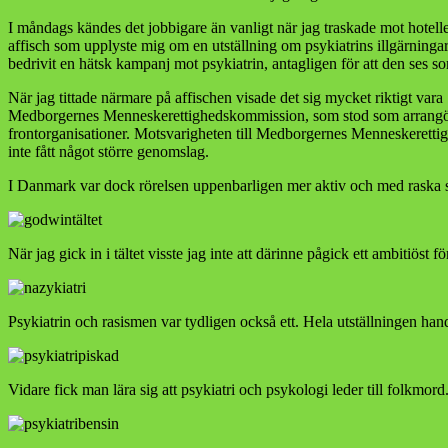
I måndags kändes det jobbigare än vanligt när jag traskade mot hotell
affisch som upplyste mig om en utställning om psykiatrins illgärningar
bedrivit en hätsk kampanj mot psykiatrin, antagligen för att den ses s
När jag tittade närmare på affischen visade det sig mycket riktigt vara
Medborgernes Menneskerettighedskommission, som stod som arrangör. 
frontorganisationer. Motsvarigheten till Medborgernes Menneskeretti
inte fått något större genomslag.
I Danmark var dock rörelsen uppenbarligen mer aktiv och med raska ste
När jag gick in i tältet visste jag inte att därinne pågick ett ambitiöst f
Psykiatrin och rasismen var tydligen också ett. Hela utställningen ha
Vidare fick man lära sig att psykiatri och psykologi leder till folkmord