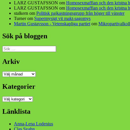
LARZ GUSTAFSSON
om
Homosexmaffian och den kristna h
LARZ GUSTAFSSON
om
Homosexmaffian och den kristna h
stalkern
om
Politisk pajkastningsgrupp från höger till vänster
Turner
om
Supermysigt vit makt-sagomys
Martin Gustavsson - Vetenskapliga partiet
om
Mikropartivalkoll
Sök på bloggen
Sök
efter:
Arkiv
Arkiv
Kategorier
Kategorier
Länklista
Anna-Lena Lodenius
Clas Svahn