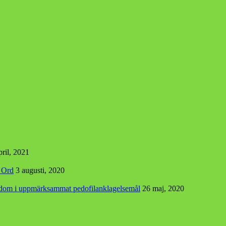
pril, 2021
s Ord
3 augusti, 2020
r dom i uppmärksammat pedofilanklagelsemål
26 maj, 2020