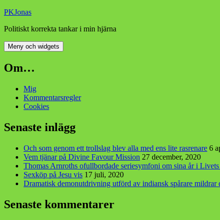
Hoppa
PKJonas
till
Politiskt korrekta tankar i min hjärna
innehåll
Meny och widgets
Om…
Mig
Kommentarsregler
Cookies
Senaste inlägg
Och som genom ett trollslag blev alla med ens lite rasrenare
6 a
Vem tjänar på Divine Favour Mission
27 december, 2020
Thomas Arnroths ofullbordade seriesymfoni om sina år i Livet
Sexköp på Jesu vis
17 juli, 2020
Dramatisk demonutdrivning utförd av indiansk spårare mildra
Senaste kommentarer