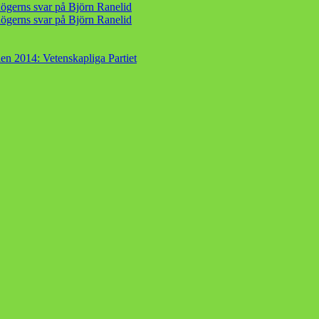
ögerns svar på Björn Ranelid
ögerns svar på Björn Ranelid
en 2014: Vetenskapliga Partiet