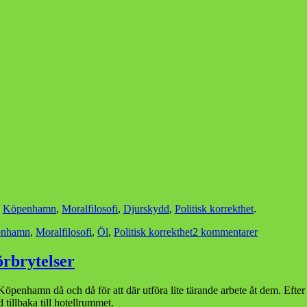
,
Köpenhamn
,
Moralfilosofi
,
Djurskydd
,
Politisk korrekthet
.
till
enhamn
,
Moralfilosofi
,
Öl
,
Politisk korrekthet
2 kommentarer
Gott
danskt
örbrytelser
skitöl
 Köpenhamn då och då för att där utföra lite tärande arbete åt dem. Efter 
tillbaka till hotellrummet.