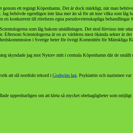
et genom ett regnigt Köpenhamn. Det är dock märkligt, när man behöver d
. Jag behövde egentligen inte läsa mer än så för att inse vilka som låg
om en konkurrent till rörelsens egna pseudovetenskapliga behandlingar fö
 Scientologerna som låg bakom utställningen. Det stod förvisso inte uttala
Eftersom Scientologerna är en av världens mest ökända sekter är det 
ghedskommission i Sverige heter för övrigt Kommittén för Mänskliga R
g skyndade jag mot Nytorv mitt i centrala Köpenhamn där de smällt upp 
örsök att slå nordiskt rekord i
Godwins lag
. Psykiatrin och nazismen var 
ndlade uppenbarligen om att kleta så mycket obehagligheter som möjligt 
.