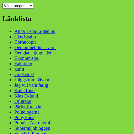
Kategorier
Länklista
Anna-Lena Lodenius
Clas Svahn
Cornucopia
Den ömhet du är värd
Det glada tjugotalet
Ekonomistas
Faktoider
garm
Gödsvinet
Häggström hävdar
Jag vill vara farlig
Kalle Lind
Klas Eklund
Ofiltrerat
Pärlor för svin
Politologerna
PonyHans
Populär Astronomi
Supermiljöbloggen
Swedish Prepper