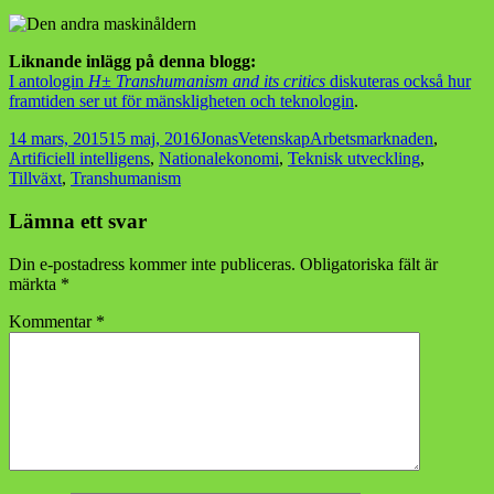
Liknande inlägg på denna blogg:
I antologin
H± Transhumanism and its critics
diskuteras också hur
framtiden ser ut för mänskligheten och teknologin
.
Postat
Författare
Kategorier
Taggar
14 mars, 2015
15 maj, 2016
Jonas
Vetenskap
Arbetsmarknaden
,
Artificiell intelligens
,
Nationalekonomi
,
Teknisk utveckling
,
Tillväxt
,
Transhumanism
Lämna ett svar
Din e-postadress kommer inte publiceras.
Obligatoriska fält är
märkta
*
Kommentar
*