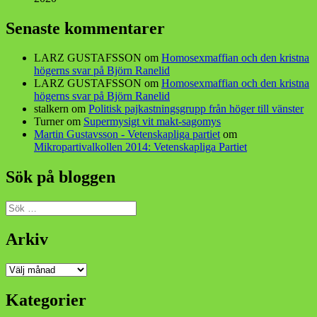
Senaste kommentarer
LARZ GUSTAFSSON
om
Homosexmaffian och den kristna
högerns svar på Björn Ranelid
LARZ GUSTAFSSON
om
Homosexmaffian och den kristna
högerns svar på Björn Ranelid
stalkern
om
Politisk pajkastningsgrupp från höger till vänster
Turner
om
Supermysigt vit makt-sagomys
Martin Gustavsson - Vetenskapliga partiet
om
Mikropartivalkollen 2014: Vetenskapliga Partiet
Sök på bloggen
Sök
efter:
Arkiv
Arkiv
Kategorier