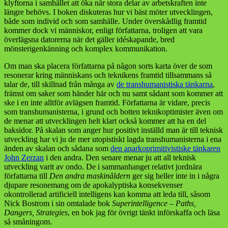
klyftorna i samhället att öka när stora delar av arbetskraften inte
längre behövs. I boken diskuteras hur vi bäst möter utvecklingen,
både som individ och som samhälle. Under överskådlig framtid
kommer dock vi människor, enligt författarna, troligen att vara
överlägsna datorerna när det gäller idéskapande, bred
mönsterigenkänning och komplex kommunikation.
Om man ska placera författarna på någon sorts karta över de som
resonerar kring människans och teknikens framtid tillsammans så
talar de, till skillnad från många av
de transhumanistiska tänkarna
,
främst om saker som händer här och nu samt sådant som kommer att
ske i en inte alltför avlägsen framtid. Författarna är vidare, precis
som transhumanisterna, i grund och botten teknikoptimister även om
de menar att utvecklingen helt klart också kommer att ha en del
baksidor. På skalan som anger hur positivt inställd man är till teknisk
utveckling har vi ju de mer utopistiskt lagda transhumanisterna i ena
änden av skalan och sådana som
den anarkoprimitivistiske tänkaren
John Zerzan
i den andra. Den senare menar ju att all teknisk
utveckling varit av ondo. De i sammanhanget relativt jordnära
författarna till
Den andra maskinåldern
ger sig heller inte in i några
djupare resonemang om de apokalyptiska konsekvenser
okontrollerad artificiell intelligens kan komma att leda till, såsom
Nick Bostrom i sin omtalade bok
Superintelligence – Paths,
Dangers, Strategies
, en bok jag för övrigt tänkt införskaffa och läsa
så småningom.