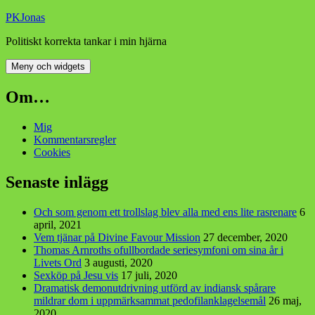
Hoppa
PKJonas
till
Politiskt korrekta tankar i min hjärna
innehåll
Meny och widgets
Om…
Mig
Kommentarsregler
Cookies
Senaste inlägg
Och som genom ett trollslag blev alla med ens lite rasrenare
6
april, 2021
Vem tjänar på Divine Favour Mission
27 december, 2020
Thomas Arnroths ofullbordade seriesymfoni om sina år i
Livets Ord
3 augusti, 2020
Sexköp på Jesu vis
17 juli, 2020
Dramatisk demonutdrivning utförd av indiansk spårare
mildrar dom i uppmärksammat pedofilanklagelsemål
26 maj,
2020