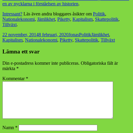
en av nycklarna i förståelsen av historien
.
Intressant?
Läs även andra bloggares åsikter om
Politik
,
Nationalekonomi
,
Jämlikhet
,
Piketty
,
Kapitalism
,
Skattepolitik
,
Tillväxt
.
Postat
Författare
Kategorier
Taggar
22 november, 2014
8 februari, 2020
Jonas
Politik
Jämlikhet
,
Kapitalism
,
Nationalekonomi
,
Piketty
,
Skattepolitik
,
Tillväxt
Lämna ett svar
Din e-postadress kommer inte publiceras.
Obligatoriska fält är
märkta
*
Kommentar
*
Namn
*