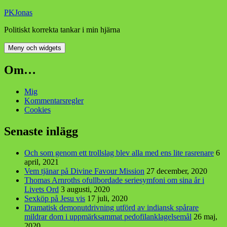
Hoppa
PKJonas
till
Politiskt korrekta tankar i min hjärna
innehåll
Meny och widgets
Om…
Mig
Kommentarsregler
Cookies
Senaste inlägg
Och som genom ett trollslag blev alla med ens lite rasrenare
6
april, 2021
Vem tjänar på Divine Favour Mission
27 december, 2020
Thomas Arnroths ofullbordade seriesymfoni om sina år i
Livets Ord
3 augusti, 2020
Sexköp på Jesu vis
17 juli, 2020
Dramatisk demonutdrivning utförd av indiansk spårare
mildrar dom i uppmärksammat pedofilanklagelsemål
26 maj,
2020