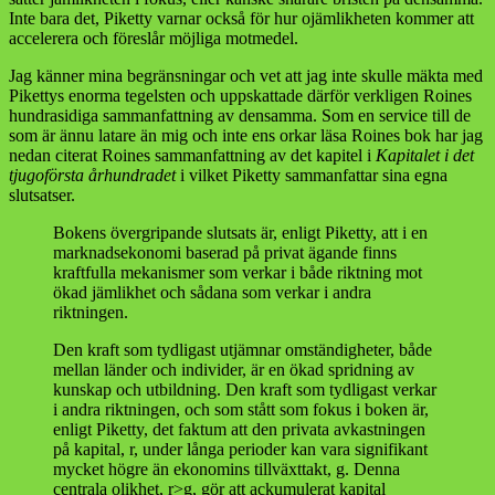
Inte bara det, Piketty varnar också för hur ojämlikheten kommer att
accelerera och föreslår möjliga motmedel.
Jag känner mina begränsningar och vet att jag inte skulle mäkta med
Pikettys enorma tegelsten och uppskattade därför verkligen Roines
hundrasidiga sammanfattning av densamma. Som en service till de
som är ännu latare än mig och inte ens orkar läsa Roines bok har jag
nedan citerat Roines sammanfattning av det kapitel i
Kapitalet i det
tjugoförsta århundradet
i vilket Piketty sammanfattar sina egna
slutsatser.
Bokens övergripande slutsats är, enligt Piketty, att i en
marknadsekonomi baserad på privat ägande finns
kraftfulla mekanismer som verkar i både riktning mot
ökad jämlikhet och sådana som verkar i andra
riktningen.
Den kraft som tydligast utjämnar omständigheter, både
mellan länder och individer, är en ökad spridning av
kunskap och utbildning. Den kraft som tydligast verkar
i andra riktningen, och som stått som fokus i boken är,
enligt Piketty, det faktum att den privata avkastningen
på kapital, r, under långa perioder kan vara signifikant
mycket högre än ekonomins tillväxttakt, g. Denna
centrala olikhet, r>g, gör att ackumulerat kapital