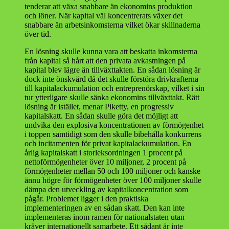
tenderar att växa snabbare än ekonomins produktion
och löner. När kapital väl koncentrerats växer det
snabbare än arbetsinkomsterna vilket ökar skillnaderna
över tid.
En lösning skulle kunna vara att beskatta inkomsterna
från kapital så hårt att den privata avkastningen på
kapital blev lägre än tillväxttakten. En sådan lösning är
dock inte önskvärd då det skulle förstöra drivkrafterna
till kapitalackumulation och entreprenörskap, vilket i sin
tur ytterligare skulle sänka ekonomins tillväxttakt. Rätt
lösning är istället, menar Piketty, en progressiv
kapitalskatt. En sådan skulle göra det möjligt att
undvika den explosiva koncentrationen av förmögenhet
i toppen samtidigt som den skulle bibehålla konkurrens
och incitamenten för privat kapitalackumulation. En
årlig kapitalskatt i storleksordningen 1 procent på
nettoförmögenheter över 10 miljoner, 2 procent på
förmögenheter mellan 50 och 100 miljoner och kanske
ännu högre för förmögenheter över 100 miljoner skulle
dämpa den utveckling av kapitalkoncentration som
pågår. Problemet ligger i den praktiska
implementeringen av en sådan skatt. Den kan inte
implementeras inom ramen för nationalstaten utan
kräver internationellt samarbete. Ett sådant är inte