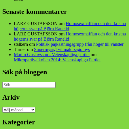
Senaste kommentarer
LARZ GUSTAFSSON
om
Homosexmaffian och den kristna
högerns svar på Björn Ranelid
LARZ GUSTAFSSON
om
Homosexmaffian och den kristna
högerns svar på Björn Ranelid
stalkern
om
Politisk pajkastningsgrupp från höger till vänster
Turner
om
Supermysigt vit makt-sagomys
Martin Gustavsson - Vetenskapliga partiet
om
Mikropartivalkollen 2014: Vetenskapliga Partiet
Sök på bloggen
Sök
efter:
Arkiv
Arkiv
Kategorier