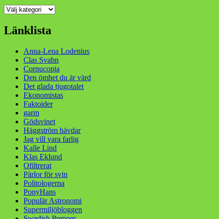
Kategorier
Länklista
Anna-Lena Lodenius
Clas Svahn
Cornucopia
Den ömhet du är värd
Det glada tjugotalet
Ekonomistas
Faktoider
garm
Gödsvinet
Häggström hävdar
Jag vill vara farlig
Kalle Lind
Klas Eklund
Ofiltrerat
Pärlor för svin
Politologerna
PonyHans
Populär Astronomi
Supermiljöbloggen
Swedish Prepper