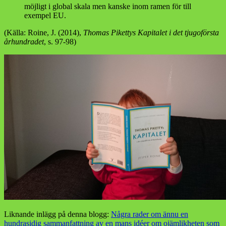
möjligt i global skala men kanske inom ramen för till
exempel EU.
(Källa: Roine, J. (2014),
Thomas Pikettys Kapitalet i det tjugoförsta
århundradet
, s. 97-98)
Liknande inlägg på denna blogg:
Några rader om ännu en
hundrasidig sammanfattning av en mans idéer om ojämlikheten som