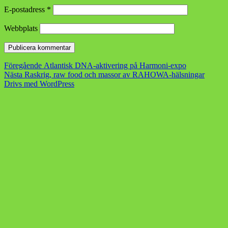
E-postadress
*
Webbplats
Inläggsnavigering
Föregående
Föregående
Atlantisk DNA-aktivering på Harmoni-expo
Nästa
inlägg:
Nästa
Raskrig, raw food och massor av RAHOWA-hälsningar
inlägg:
Drivs med WordPress