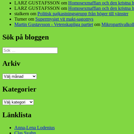
LARZ GUSTAFSSON
om
Homosexmaffian och den kristna h
LARZ GUSTAFSSON
om
Homosexmaffian och den kristna h
stalkern
om
Politisk pajkastningsgrupp från höger till vänster
Turner
om
Supermysigt vit makt-sagomys
Martin Gustavsson - Vetenskapliga partiet
om
Mikropartivalkoll
Sök på bloggen
Sök
efter:
Arkiv
Arkiv
Kategorier
Kategorier
Länklista
Anna-Lena Lodenius
Clas Svahn