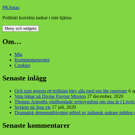
Hoppa
PKJonas
till
Politiskt korrekta tankar i min hjärna
innehåll
Meny och widgets
Om…
Mig
Kommentarsregler
Cookies
Senaste inlägg
Och som genom ett trollslag blev alla med ens lite rasrenare
6 a
Vem tjänar på Divine Favour Mission
27 december, 2020
Thomas Arnroths ofullbordade seriesymfoni om sina år i Livet
Sexköp på Jesu vis
17 juli, 2020
Dramatisk demonutdrivning utförd av indiansk spårare mildra
Senaste kommentarer