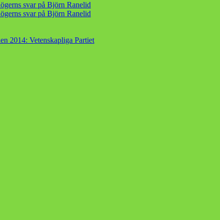
ögerns svar på Björn Ranelid
ögerns svar på Björn Ranelid
en 2014: Vetenskapliga Partiet