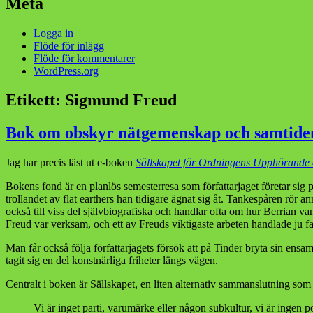
Meta
Logga in
Flöde för inlägg
Flöde för kommentarer
WordPress.org
Etikett:
Sigmund Freud
Bok om obskyr nätgemenskap och samtiden
Jag har precis läst ut e-boken
Sällskapet för Ordningens Upphörande
Bokens fond är en planlös semesterresa som författarjaget företar si
trollandet av flat earthers han tidigare ägnat sig åt. Tankespåren rör 
också till viss del självbiografiska och handlar ofta om hur Berrian
Freud var verksam, och ett av Freuds viktigaste arbeten handlade ju 
Man får också följa författarjagets försök att på Tinder bryta sin ens
tagit sig en del konstnärliga friheter längs vägen.
Centralt i boken är Sällskapet, en liten alternativ sammanslutning som 
Vi är inget parti, varumärke eller någon subkultur, vi är ingen 