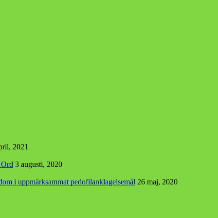
pril, 2021
s Ord
3 augusti, 2020
r dom i uppmärksammat pedofilanklagelsemål
26 maj, 2020