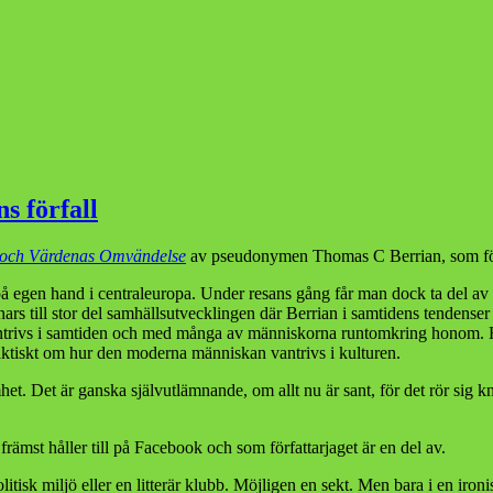
s förfall
 och Värdenas Omvändelse
av pseudonymen Thomas C Berrian, som för 
g på egen hand i centraleuropa. Under resans gång får man dock ta del a
annars till stor del samhällsutvecklingen där Berrian i samtidens tenden
 vantrivs i samtiden och med många av människorna runtomkring honom. 
faktiskt om hur den moderna människan vantrivs i kulturen.
amhet. Det är ganska självutlämnande, om allt nu är sant, för det rör s
främst håller till på Facebook och som författarjaget är en del av.
politisk miljö eller en litterär klubb. Möjligen en sekt. Men bara i en i