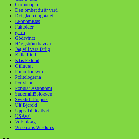
Cornucopia
Den ömhet du är värd
Det glada tjugotalet
Ekonomistas
Faktoider
garm
Gödsvinet
Häggström hävdar
Jag vill vara farlig
Kalle Lind
Klas Eklund
Ofiltrerat
Pärlor för svin
Politologerna
PonyHans
Populär Astronomi
Supermiljöbloggen
Swedish Prepper
Ulf Bjereld
Uppsalainitiativet
USAval
VoF blogg
Wisemans Wisdoms