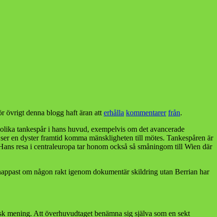
övrigt denna blogg haft äran att
erhålla
kommentarer
från
.
v olika tankespår i hans huvud, exempelvis om det avancerade
ser ser en dyster framtid komma mänskligheten till mötes. Tankespåren är
Hans resa i centraleuropa tar honom också så småningom till Wien där
ig knappast om någon rakt igenom dokumentär skildring utan Berrian har
ronisk mening. Att överhuvudtaget benämna sig själva som en sekt