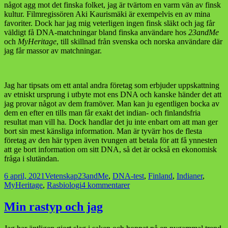
något agg mot det finska folket, jag är tvärtom en varm vän av finsk
kultur. Filmregissören Aki Kaurismäki är exempelvis en av mina
favoriter. Dock har jag mig veterligen ingen finsk släkt och jag får
väldigt få DNA-matchningar bland finska användare hos
23andMe
och
MyHeritage
, till skillnad från svenska och norska användare där
jag får massor av matchningar.
Jag har tipsats om ett antal andra företag som erbjuder uppskattning
av etniskt ursprung i utbyte mot ens DNA och kanske händer det att
jag provar något av dem framöver. Man kan ju egentligen bocka av
dem en efter en tills man får exakt det indian- och finlandsfria
resultat man vill ha. Dock handlar det ju inte enbart om att man ger
bort sin mest känsliga information. Man är tyvärr hos de flesta
företag av den här typen även tvungen att betala för att få ynnesten
att ge bort information om sitt DNA, så det är också en ekonomisk
fråga i slutändan.
Postat
Kategorier
Taggar
6 april, 2021
Vetenskap
23andMe
,
DNA-test
,
Finland
,
Indianer
,
till
MyHeritage
,
Rasbiologi
4 kommentarer
Och
som
Min rastyp och jag
genom
ett