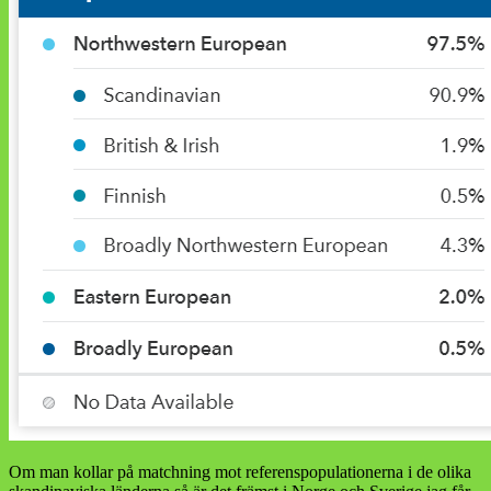
Om man kollar på matchning mot referenspopulationerna i de olika