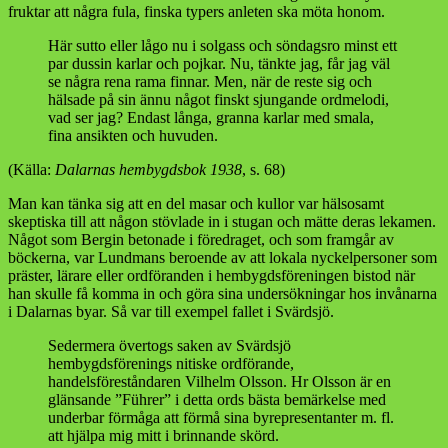
fruktar att några fula, finska typers anleten ska möta honom.
Här sutto eller lågo nu i solgass och söndagsro minst ett
par dussin karlar och pojkar. Nu, tänkte jag, får jag väl
se några rena rama finnar. Men, när de reste sig och
hälsade på sin ännu något finskt sjungande ordmelodi,
vad ser jag? Endast långa, granna karlar med smala,
fina ansikten och huvuden.
(Källa:
Dalarnas hembygdsbok 1938
, s. 68)
Man kan tänka sig att en del masar och kullor var hälsosamt
skeptiska till att någon stövlade in i stugan och mätte deras lekamen.
Något som Bergin betonade i föredraget, och som framgår av
böckerna, var Lundmans beroende av att lokala nyckelpersoner som
präster, lärare eller ordföranden i hembygdsföreningen bistod när
han skulle få komma in och göra sina undersökningar hos invånarna
i Dalarnas byar. Så var till exempel fallet i Svärdsjö.
Sedermera övertogs saken av Svärdsjö
hembygdsförenings nitiske ordförande,
handelsföreståndaren Vilhelm Olsson. Hr Olsson är en
glänsande ”Führer” i detta ords bästa bemärkelse med
underbar förmåga att förmå sina byrepresentanter m. fl.
att hjälpa mig mitt i brinnande skörd.