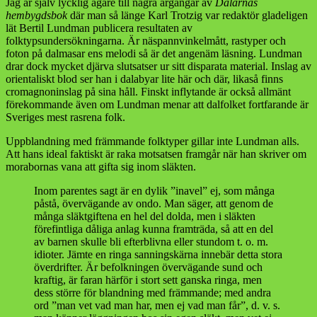
Jag är själv lycklig ägare till några årgångar av
Dalarnas
hembygdsbok
där man så länge Karl Trotzig var redaktör gladeligen
lät Bertil Lundman publicera resultaten av
folktypsundersökningarna. Är näspannvinkelmått, rastyper och
foton på dalmasar ens melodi så är det angenäm läsning. Lundman
drar dock mycket djärva slutsatser ur sitt disparata material. Inslag av
orientaliskt blod ser han i dalabyar lite här och där, likaså finns
cromagnoninslag på sina håll. Finskt inflytande är också allmänt
förekommande även om Lundman menar att dalfolket fortfarande är
Sveriges mest rasrena folk.
Uppblandning med främmande folktyper gillar inte Lundman alls.
Att hans ideal faktiskt är raka motsatsen framgår när han skriver om
morabornas vana att gifta sig inom släkten.
Inom parentes sagt är en dylik ”inavel” ej, som många
påstå, övervägande av ondo. Man säger, att genom de
många släktgiftena en hel del dolda, men i släkten
förefintliga dåliga anlag kunna framträda, så att en del
av barnen skulle bli efterblivna eller stundom t. o. m.
idioter. Jämte en ringa sanningskärna innebär detta stora
överdrifter. Är befolkningen övervägande sund och
kraftig, är faran härför i stort sett ganska ringa, men
dess större för blandning med främmande; med andra
ord ”man vet vad man har, men ej vad man får”, d. v. s.