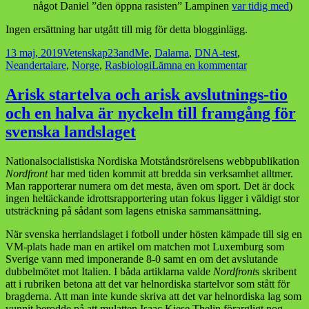
något Daniel ”den öppna rasisten” Lampinen
var tidig med
)
Ingen ersättning har utgått till mig för detta blogginlägg.
Postat
Kategorier
Taggar
13 maj, 2019
Vetenskap
23andMe
,
Dalarna
,
DNA-test
,
till
Neandertalare
,
Norge
,
Rasbiologi
Lämna en kommentar
Min
rastyp
Arisk startelva och arisk avslutnings-tio
och
och en halva är nyckeln till framgång för
jag
svenska landslaget
Nationalsocialistiska Nordiska Motståndsrörelsens webbpublikation
Nordfront
har med tiden kommit att bredda sin verksamhet alltmer.
Man rapporterar numera om det mesta, även om sport. Det är dock
ingen heltäckande idrottsrapportering utan fokus ligger i väldigt stor
utsträckning på sådant som lagens etniska sammansättning.
När svenska herrlandslaget i fotboll under hösten kämpade till sig en
VM-plats hade man en artikel om matchen mot Luxemburg som
Sverige vann med imponerande 8-0 samt en om det avslutande
dubbelmötet mot Italien. I båda artiklarna valde
Nordfront
s skribent
att i rubriken betona att det var helnordiska startelvor som stått för
bragderna. Att man inte kunde skriva att det var helnordiska lag som
vunnit berodde på att mulatten Isaac Kiese Thelin förargligt nog