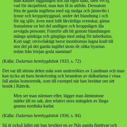
man känner läggningen hos sin egen släkt, men vet ej,
vad för skojarblod, man
kan
få in utifrån. Dessutom
föra de gamla ingiftena med sig stadga och jämnvikt i
lynne och kroppsbyggnad, under det blandning i och
för sig själv, även med fullt likvärdiga svenskar, gärna
framalstrar en hel del andligen och kroppsligen illa
avvägda personer. Framför allt bli genom blandningen
många spinkiga och gängliga med anlag för tuberkulos.
Kort sagt: otvivelaktigt beror morabornas lugna kraft till
stor del på det gamla ingiftet inom de olika byarnas
redan från början goda stammar!
(Källa:
Dalarnas hembygdsbok 1933
, s. 72)
Det var till största delen män som undersöktes av Lundman och man
kan tycka att hans beskrivning och beundran av dalkarlarna i vissa
fall andas homoerotik, som till exempel när han berättar om sitt
besök i Rättvik.
Men ser man närmare efter, lägger man åtminstone
märke till en sak, den relativt stora mängden av långa
granna nordiska karlar.
(Källa:
Dalarnas hembygdsbok 1936
, s. 94)
Så är också fallet när han besöker en av Nås gamla finnbyar och