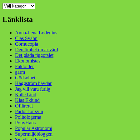
Kategorier
Länklista
Anna-Lena Lodenius
Clas Svahn
Cornucopia
Den ömhet du är värd
Det glada tjugotalet
Ekonomistas
Faktoider
garm
Gödsvinet
Häggström hävdar
Jag vill vara farlig
Kalle Lind
Klas Eklund
Ofiltrerat
Pärlor för svin
Politologerna
PonyHans
Populär Astronomi
Supermiljöbloggen
Swedish Prepper