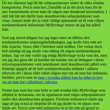
De har däremot lagt till lite subpopulationer under de olika etniska
kategorierna. Precis som hos
23andMe
så är det dock bara för de
mer framträdande arven man får någon mer detaljerad information. I
mitt fall blir det därför bara skandinaviska subpopulationer som
visas. Annars hade det ju varit väldigt spännande att få veta vilken
nordamerikansk indianstam
MyHeritage
menar att jag har påbrå
från.
Som jag skrivit tidigare har jag inget emot att tillhöra den
nordamerikanska ursprungsbefolkningen, jag skulle bära mitt arv
från Apache, Sioux eller Cherokee med stolthet. Det verkar dock
helt orimligt att jag skulle vara ättling till någon nordamerikansk
indian. Jag vet inte varför jag enligt
MyHeritage
tycks vara det, men
om jag ska gissa lite så handlar det kanske om att deltagare i deras
referenspopulationer varit amerikaner med skandinaviskt påbrå som
felaktigt uppgett att de haft nordamerikanska indianer i släkten
eftersom det i deras släkt odlats någon myt om att man har indianska
förfäder, precis som att
man i svenska släkter kan ha odlat en myt
om att man har vallonblod i ådrorna
.
Nedan kan man hur som helst se mitt resultat från
MyHeritage
som
alltjämt är detsamma, om än uppdaterat med några subpopulationer
under den skandinaviska gruppen. Förutom indianarvet måste jag
säga att jag också är skeptisk till att jag skulle ha ett såpass stort
finskt arv. Precis som med indianerna så är det inte på grund av