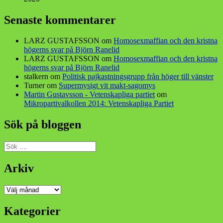
Senaste kommentarer
LARZ GUSTAFSSON
om
Homosexmaffian och den kristna
högerns svar på Björn Ranelid
LARZ GUSTAFSSON
om
Homosexmaffian och den kristna
högerns svar på Björn Ranelid
stalkern
om
Politisk pajkastningsgrupp från höger till vänster
Turner
om
Supermysigt vit makt-sagomys
Martin Gustavsson - Vetenskapliga partiet
om
Mikropartivalkollen 2014: Vetenskapliga Partiet
Sök på bloggen
Sök
efter:
Arkiv
Arkiv
Kategorier