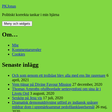
Hoppa
PKJonas
till
Politiskt korrekta tankar i min hjärna
innehåll
Meny och widgets
Om…
Mig
Kommentarsregler
Cookies
Senaste inlägg
Och som genom ett trollslag blev alla med ens lite rasrenare
6
april, 2021
Vem tjänar på Divine Favour Mission
27 december, 2020
Thomas Arnroths ofullbordade seriesymfoni om sina år i
Livets Ord
3 augusti, 2020
Sexköp på Jesu vis
17 juli, 2020
Dramatisk demonutdrivning utförd av indiansk spårare
mildrar dom i uppmärksammat pedofilanklagelsemål
26 maj,
2020