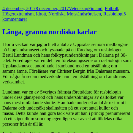
Postat
Kategorier
Taggar
4 december, 2017
8 december, 2017
Vetenskap
Finland
,
Fotboll
,
Högerextremism
,
Idrott
,
Nordiska Motståndsrörelsen
,
Rasbiologi
5
till
kommentarer
Arisk
startelva
Långa, granna nordiska karlar
och
arisk
I förra veckan var jag och ett antal av Uppsalas seniora medborgare
avslutnings-
på Upplandsmuseet och lyssnade på ett föredrag om rasbiologen
tio
Bertil Lundman och hans folktypsundersökningar i Dalarna på 30-
och
talet. Föredraget var en del i en föreläsningsserie om rasbiologin som
en
Upplandsmuseet anordnade i samband med en utställning om
halva
samma ämne. Föreläsare var Christer Bergin från Dalarnas museum.
är
För några år sedan medverkade han i en utställning om Lundmans
nyckeln
verksamhet.
till
framgång
Lundman var en av Sveriges främsta företrädare för rasbiologin
för
under dess glansperiod och hans undersökningar av dalfolket var
svenska
hans mest omfattande studie. Han hade under ett antal år rest runt i
landslaget
Dalarna och undersökt skallmåtten på ett stort antal kullor och
masar. Detta kunde han göra tack vare att han i princip prenumererat
på ett stipendium som nog egentligen var avsett att tilldelas olika
personer från år till år.