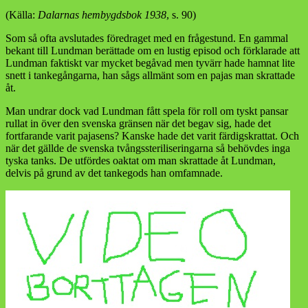
(Källa:
Dalarnas hembygdsbok 1938
, s. 90)
Som så ofta avslutades föredraget med en frågestund. En gammal
bekant till Lundman berättade om en lustig episod och förklarade att
Lundman faktiskt var mycket begåvad men tyvärr hade hamnat lite
snett i tankegångarna, han sågs allmänt som en pajas man skrattade
åt.
Man undrar dock vad Lundman fått spela för roll om tyskt pansar
rullat in över den svenska gränsen när det begav sig, hade det
fortfarande varit pajasens? Kanske hade det varit färdigskrattat. Och
när det gällde de svenska tvångssteriliseringarna så behövdes inga
tyska tanks. De utfördes oaktat om man skrattade åt Lundman,
delvis på grund av det tankegods han omfamnade.