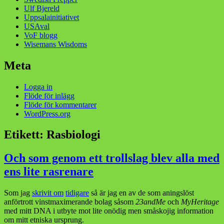
Ulf Bjereld
Uppsalainitiativet
USAval
VoF blogg
Wisemans Wisdoms
Meta
Logga in
Flöde för inlägg
Flöde för kommentarer
WordPress.org
Etikett:
Rasbiologi
Och som genom ett trollslag blev alla med
ens lite rasrenare
Som jag
skrivit om
tidigare
så är jag en av de som aningslöst
anförtrott vinstmaximerande bolag såsom
23andMe
och
MyHeritage
med mitt DNA i utbyte mot lite onödig men småskojig information
om mitt etniska ursprung.