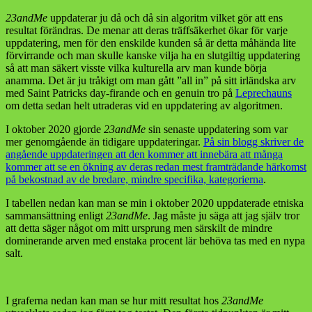
23andMe
uppdaterar ju då och då sin algoritm vilket gör att ens
resultat förändras. De menar att deras träffsäkerhet ökar för varje
uppdatering, men för den enskilde kunden så är detta måhända lite
förvirrande och man skulle kanske vilja ha en slutgiltig uppdatering
så att man säkert visste vilka kulturella arv man kunde börja
anamma. Det är ju tråkigt om man gått ”all in” på sitt irländska arv
med Saint Patricks day-firande och en genuin tro på
Leprechauns
om detta sedan helt utraderas vid en uppdatering av algoritmen.
I oktober 2020 gjorde
23andMe
sin senaste uppdatering som var
mer genomgående än tidigare uppdateringar.
På sin blogg skriver de
angående uppdateringen att den kommer att innebära att många
kommer att se en ökning av deras redan mest framträdande härkomst
på bekostnad av de bredare, mindre specifika, kategorierna
.
I tabellen nedan kan man se min i oktober 2020 uppdaterade etniska
sammansättning enligt
23andMe
. Jag måste ju säga att jag själv tror
att detta säger något om mitt ursprung men särskilt de mindre
dominerande arven med enstaka procent lär behöva tas med en nypa
salt.
I graferna nedan kan man se hur mitt resultat hos
23andMe