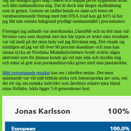
Jag har äntligen gjort slag i saken och hoppat på en nygammal trend
trollslag
och låtit rasklassificera mig. Det är dock inte längre skallmätning
blev
som är grejen. Genom att istället betala en slant och betro ett
alla
vinstmaximerande företag med mitt DNA (vad kan gå fel?) så har
med
jag fått min etniska bakgrund prydligt sammanställd i procentsatser.
ens
lite
Företaget jag anlitade var amerikanska
23andMe
och nu bör man väl
rasrenare
förvisso vara sunt skeptisk mot den här typen av tester men resultatet
var väl ändå på det stora hela vad jag förväntat mig. Det visade sig
nämligen att jag var till över 90 procent skandinav och man kan
nästan tycka att Nordiska Motståndsrörelsen borde avdela några
aktivister som för jämnan kunde gå vid min sida och skydda mig
och mina så gott som purskandinaviska gener med sina plastsköldar.
Mitt övergripande resultat
kan ses i tabellen nedan. Det mest
spännande var väl mitt brittisk-iriska och östeuropeiska arv som, om
det rör sig om enstaka individer som återfinns relativt nära bland
mina förfäder, båda ligger 5-8 generationer bort.