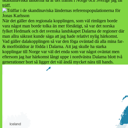
skandinaviska länderna så är det främst i Norge och Sverige jag får
träff.
När det gäller den regionala kopplingen, som väl rimligen borde
vara något man borde tolka än mer försiktigt, så var det norska
fylket Hedmark och det svenska landskapet Dalarna de regioner där
man allra säkrast kunde säga att jag hade relativt nylig härkomst.
Vad gäller dalakopplingen så var den föga oväntad då alla mina far-
& morföräldrar är födda i Dalarna. Att jag skulle ha starka
kopplingar till Norge var väl det enda som var något oväntat men
eftersom jag har härkomst långt uppe i nordvästra Dalarna blott två
generationer bort så ligger det väl ändå mycket nära till hands.