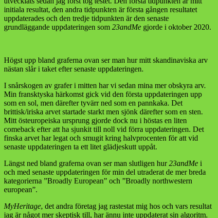
utvecklats sedan jag först tog testet. Den första tidpunkten är mitt
initiala resultat, den andra tidpunkten är första gången resultatet
uppdaterades och den tredje tidpunkten är den senaste
grundläggande uppdateringen som
23andMe
gjorde i oktober 2020.
Högst upp bland graferna ovan ser man hur mitt skandinaviska arv
nästan slår i taket efter senaste uppdateringen.
I snårskogen av grafer i mitten har vi sedan mina mer obskyra arv.
Min fransktyska härkomst gick vid den första uppdateringen upp
som en sol, men därefter tyvärr ned som en pannkaka. Det
brittisk/iriska arvet startade starkt men sjönk därefter som en sten.
Mitt östeuropeiska ursprung gjorde dock nu i höstas en liten
comeback efter att ha sjunkit till noll vid förra uppdateringen. Det
finska arvet har legat och smugit kring halvprocenten för att vid
senaste uppdateringen ta ett litet glädjeskutt uppåt.
Längst ned bland graferna ovan ser man slutligen hur
23andMe
i
och med senaste uppdateringen för min del utraderat de mer breda
kategorierna ”Broadly European” och ”Broadly northwestern
european”.
MyHeritage
, det andra företag jag rastestat mig hos och vars resultat
jag är något mer skeptisk till, har ännu inte uppdaterat sin algoritm.