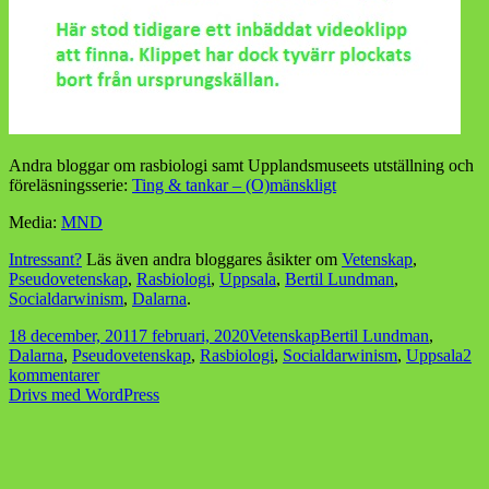
Andra bloggar om rasbiologi samt Upplandsmuseets utställning och
föreläsningsserie:
Ting & tankar – (O)mänskligt
Media:
MND
Intressant?
Läs även andra bloggares åsikter om
Vetenskap
,
Pseudovetenskap
,
Rasbiologi
,
Uppsala
,
Bertil Lundman
,
Socialdarwinism
,
Dalarna
.
Postat
Kategorier
Taggar
18 december, 2011
7 februari, 2020
Vetenskap
Bertil Lundman
,
Dalarna
,
Pseudovetenskap
,
Rasbiologi
,
Socialdarwinism
,
Uppsala
2
till
kommentarer
Långa,
Drivs med WordPress
granna
nordiska
karlar