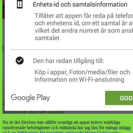
Nu är det förvisso inte alltför ovanligt att appar kräver märkliga
omotiverade behörigheter och måhända har jag läst för många inlägg
på
Lars Wilderängs för russofobi anklagade blogg
Cornucopia
,