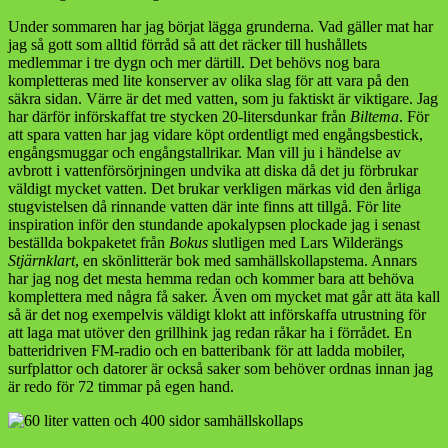
Under sommaren har jag börjat lägga grunderna. Vad gäller mat har
jag så gott som alltid förråd så att det räcker till hushållets
medlemmar i tre dygn och mer därtill. Det behövs nog bara
kompletteras med lite konserver av olika slag för att vara på den
säkra sidan. Värre är det med vatten, som ju faktiskt är viktigare. Jag
har därför införskaffat tre stycken 20-litersdunkar från
Biltema
. För
att spara vatten har jag vidare köpt ordentligt med engångsbestick,
engångsmuggar och engångstallrikar. Man vill ju i händelse av
avbrott i vattenförsörjningen undvika att diska då det ju förbrukar
väldigt mycket vatten. Det brukar verkligen märkas vid den årliga
stugvistelsen då rinnande vatten där inte finns att tillgå. För lite
inspiration inför den stundande apokalypsen plockade jag i senast
beställda bokpaketet från
Bokus
slutligen med Lars Wilderängs
Stjärnklart
, en skönlitterär bok med samhällskollapstema. Annars
har jag nog det mesta hemma redan och kommer bara att behöva
komplettera med några få saker. Även om mycket mat går att äta kall
så är det nog exempelvis väldigt klokt att införskaffa utrustning för
att laga mat utöver den grillhink jag redan råkar ha i förrådet. En
batteridriven FM-radio och en batteribank för att ladda mobiler,
surfplattor och datorer är också saker som behöver ordnas innan jag
är redo för 72 timmar på egen hand.