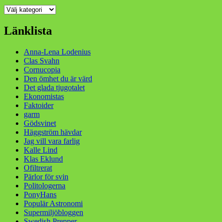
Kategorier
Länklista
Anna-Lena Lodenius
Clas Svahn
Cornucopia
Den ömhet du är värd
Det glada tjugotalet
Ekonomistas
Faktoider
garm
Gödsvinet
Häggström hävdar
Jag vill vara farlig
Kalle Lind
Klas Eklund
Ofiltrerat
Pärlor för svin
Politologerna
PonyHans
Populär Astronomi
Supermiljöbloggen
Swedish Prepper