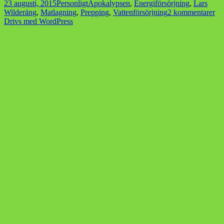
Postat
Kategorier
Taggar
23 augusti, 2015
Personligt
Apokalypsen
,
Energiförsörjning
,
Lars
till
Wilderäng
,
Matlagning
,
Prepping
,
Vattenförsörjning
2 kommentarer
N
Drivs med WordPress
sk
det
pr