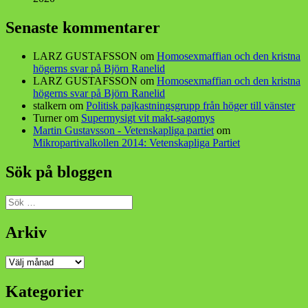
Senaste kommentarer
LARZ GUSTAFSSON
om
Homosexmaffian och den kristna
högerns svar på Björn Ranelid
LARZ GUSTAFSSON
om
Homosexmaffian och den kristna
högerns svar på Björn Ranelid
stalkern
om
Politisk pajkastningsgrupp från höger till vänster
Turner
om
Supermysigt vit makt-sagomys
Martin Gustavsson - Vetenskapliga partiet
om
Mikropartivalkollen 2014: Vetenskapliga Partiet
Sök på bloggen
Sök
efter:
Arkiv
Arkiv
Kategorier