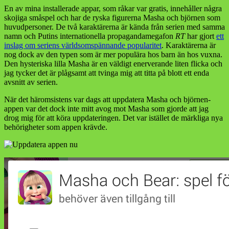
En av mina installerade appar, som råkar var gratis, innehåller några
skojiga småspel och har de ryska figurerna Masha och björnen som
huvudpersoner. De två karaktärerna är kända från serien med samma
namn och Putins internationella propagandamegafon
RT
har gjort
ett
inslag om seriens världsomspännande popularitet
. Karaktärerna är
nog dock av den typen som är mer populära hos barn än hos vuxna.
Den hysteriska lilla Masha är en väldigt enerverande liten flicka och
jag tycker det är plågsamt att tvinga mig att titta på blott ett enda
avsnitt av serien.
När det häromsistens var dags att uppdatera Masha och björnen-
appen var det dock inte mitt avog mot Masha som gjorde att jag
drog mig för att köra uppdateringen. Det var istället de märkliga nya
behörigheter som appen krävde.