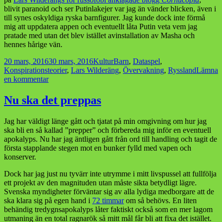
blivit paranoid och ser Putinlakejer var jag än vänder blicken, även i
till synes oskyldiga ryska barnfigurer. Jag kunde dock inte förmå
mig att uppdatera appen och eventuellt låta Putin veta vem jag
pratade med utan det blev istället avinstallation av Masha och
hennes hårige vän.
Postat
Kategorier
Taggar
20 mars, 2016
30 mars, 2016
Kultur
Barn
,
Dataspel
,
Konspirationsteorier
,
Lars Wilderäng
,
Övervakning
,
Ryssland
Lämna
till
en kommentar
Masha
och
Nu ska det preppas
den
ryska
Jag har väldigt länge gått och tjatat på min omgivning om hur jag
björnen
ska bli en så kallad ”prepper” och förbereda mig inför en eventuell
apokalyps. Nu har jag äntligen gått från ord till handling och tagit de
första stapplande stegen mot en bunker fylld med vapen och
konserver.
Dock har jag just nu tyvärr inte utrymme i mitt livspussel att fullfölja
ett projekt av den magnituden utan måste sikta betydligt lägre.
Svenska myndigheter förväntar sig av alla lydiga medborgare att de
ska klara sig på egen hand i
72 timmar
om så behövs. En liten
behändig tredygnsapokalyps låter faktiskt också som en mer lagom
utmaning än en total ragnarök så mitt mål får bli att fixa det istället.