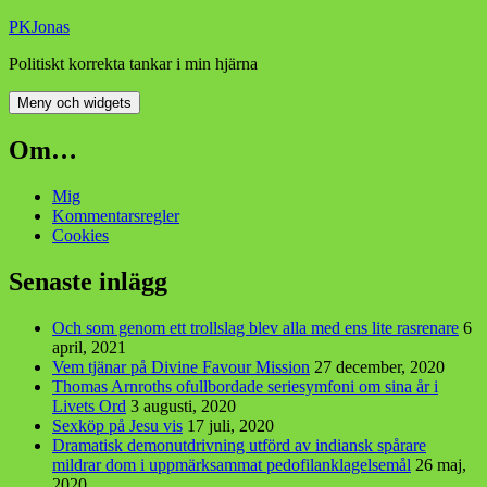
Hoppa
PKJonas
till
Politiskt korrekta tankar i min hjärna
innehåll
Meny och widgets
Om…
Mig
Kommentarsregler
Cookies
Senaste inlägg
Och som genom ett trollslag blev alla med ens lite rasrenare
6
april, 2021
Vem tjänar på Divine Favour Mission
27 december, 2020
Thomas Arnroths ofullbordade seriesymfoni om sina år i
Livets Ord
3 augusti, 2020
Sexköp på Jesu vis
17 juli, 2020
Dramatisk demonutdrivning utförd av indiansk spårare
mildrar dom i uppmärksammat pedofilanklagelsemål
26 maj,
2020