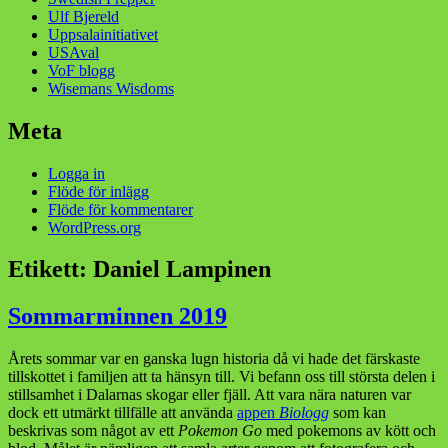
Ulf Bjereld
Uppsalainitiativet
USAval
VoF blogg
Wisemans Wisdoms
Meta
Logga in
Flöde för inlägg
Flöde för kommentarer
WordPress.org
Etikett:
Daniel Lampinen
Sommarminnen 2019
Årets sommar var en ganska lugn historia då vi hade det färskaste
tillskottet i familjen att ta hänsyn till. Vi befann oss till största delen i
stillsamhet i Dalarnas skogar eller fjäll. Att vara nära naturen var
dock ett utmärkt tillfälle att använda
appen
Biologg
som kan
beskrivas som något av ett
Pokemon Go
med pokemons av kött och