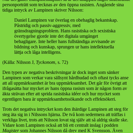
personporträtt som tecknas av den öppna rasisten. Angående sina
tidiga intryck av Lampinen skriver Nilsson:
Daniel Lampinen var överlag en obehaglig bekantskap.
Påstridig och passiv-aggressiv, med
gränsdragningsproblem. Hans rasistiska och sexistiska
övertygelse gjorde inte det digitala umgänget
behagligare. Inte heller hans fullständiga avvisande av
bildning och kunskap, sprungen ur hans intellektuella
lättja och låga intelligens.
(Källa: Nilsson J,
Tyckonom
, s. 72)
Den typen av negativa beskrivningar är dock inget som sänker
Lampinen som verkar vara sällsynt hårdhudad och oftast tycks anse
att all uppmärksamhet är bra uppmärksamhet. Det går för övrigt att
ifrågasätta hur mycket av hans öppna rasism som är någon form av
äkta strävan efter att sprida rasistiska idéer och hur mycket som
egentligen bara är uppmärksamhetssökande och effektsökeri.
Trots det negativa intrycket kom den ihärdige Lampinen att steg för
steg äta sig in i Nilssons hjärna. De två kom sedermera att träffas i
verkliga livet, trots att Nilsson lovat sig själv att så aldrig skulle ske.
Vidare kom Lampinen också att bli ett centralt inslag i podden
Magister
som Johannes Nilsson då drev med K Svensson. Även