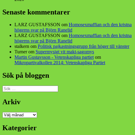
Senaste kommentarer
LARZ GUSTAFSSON
om
Homosexmaffian och den kristna
högerns svar på Björn Ranelid
LARZ GUSTAFSSON
om
Homosexmaffian och den kristna
högerns svar på Björn Ranelid
stalkern
om
Politisk pajkastningsgrupp från höger till vänster
Turner
om
Supermysigt vit makt-sagomys
Martin Gustavsson - Vetenskapliga partiet
om
Mikropartivalkollen 2014: Vetenskapliga Partiet
Sök på bloggen
Sök
efter:
Arkiv
Arkiv
Kategorier