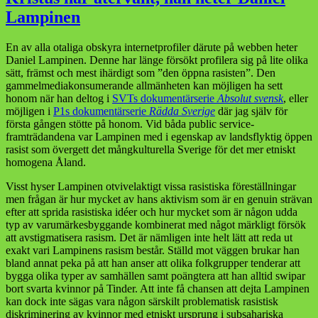
Lampinen
En av alla otaliga obskyra internetprofiler därute på webben heter
Daniel Lampinen. Denne har länge försökt profilera sig på lite olika
sätt, främst och mest ihärdigt som ”den öppna rasisten”. Den
gammelmediakonsumerande allmänheten kan möjligen ha sett
honom när han deltog i
SVTs dokumentärserie
Absolut svensk
, eller
möjligen i
P1s dokumentärserie
Rädda Sverige
där jag själv för
första gången stötte på honom. Vid båda public service-
framträdandena var Lampinen med i egenskap av landsflyktig öppen
rasist som övergett det mångkulturella Sverige för det mer etniskt
homogena Åland.
Visst hyser Lampinen otvivelaktigt vissa rasistiska föreställningar
men frågan är hur mycket av hans aktivism som är en genuin strävan
efter att sprida rasistiska idéer och hur mycket som är någon udda
typ av varumärkesbyggande kombinerat med något märkligt försök
att avstigmatisera rasism. Det är nämligen inte helt lätt att reda ut
exakt vari Lampinens rasism består. Ställd mot väggen brukar han
bland annat peka på att han anser att olika folkgrupper tenderar att
bygga olika typer av samhällen samt poängtera att han alltid swipar
bort svarta kvinnor på Tinder. Att inte få chansen att dejta Lampinen
kan dock inte sägas vara någon särskilt problematisk rasistisk
diskriminering av kvinnor med etniskt ursprung i subsahariska