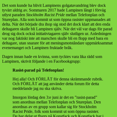
Det som kunde ha blivit Lampinens golgatavandring blev dock
tyvärr aldrig av. Sommaren 2017 hade Lampinen långt i förväg
utlyst paraden
Stockholm Racist Pride
mellan Telefonplan och
Stureplan. Alla som kommit ut som öppna rasister uppmanades att
delta. När det började dra ihop sig stod det dock klart att den enda
deltagaren skulle bli Lampinen själv. När det väl var dags för parad
drog sig dock också initiativtagaren själv slutligen ur. Anledningen
var nog faktiskt inte att marschen skulle bli en flopp med bara en
deltagare, utan snarare för att meningsmotståndare uppmärksammat
evenemanget och Lampinen fruktade bråk.
Dagen innan hade en kvinna, som tycktes vara lika rädd som
Lampinen, skrivit följande i en Facebookgrupp:
Rasist-parad på Telefonplan!
Hej alla! Och FÖRLÅT för denna skrämmande rubrik.
Och FÖRLÅT att jag använder detta forum för detta
meddelande jag nu ska skriva.
Imorgon lördag den 3:e juni är det en ”rasist-parad”
som anordnas mellan Telefonplan och Stureplan. Den
anordnas av en grupp som kallar sig för Stockholm
Racist Pride, folk som kommit ut som öppna rasister.
De har delat ut flyers på Konstfack och Konstfack har i