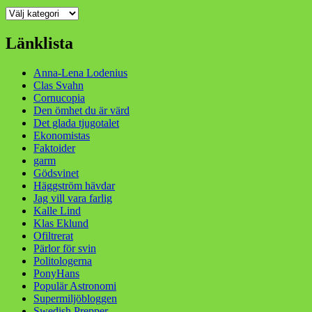
Kategorier
Länklista
Anna-Lena Lodenius
Clas Svahn
Cornucopia
Den ömhet du är värd
Det glada tjugotalet
Ekonomistas
Faktoider
garm
Gödsvinet
Häggström hävdar
Jag vill vara farlig
Kalle Lind
Klas Eklund
Ofiltrerat
Pärlor för svin
Politologerna
PonyHans
Populär Astronomi
Supermiljöbloggen
Swedish Prepper