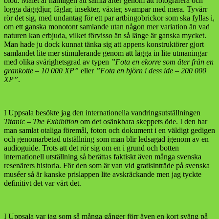
blod. Målet är nämligen att samla arter genom att fotografera och
logga däggdjur, fåglar, insekter, växter, svampar med mera. Tyvärr
rör det sig, med undantag för ett par artbingobrickor som ska fyllas i,
om ett ganska monotont samlande utan någon mer variation än vad
naturen kan erbjuda, vilket förvisso än så länge är ganska mycket.
Man hade ju dock kunnat tänka sig att appens konstruktörer gjort
samlandet lite mer stimulerande genom att lägga in lite utmaningar
med olika svårighetsgrad av typen
”Fota en ekorre som äter från en
grankotte – 10 000 XP”
eller
”Fota en björn i dess ide – 200 000
XP”
.
I Uppsala besökte jag den internationella vandringsutställningen
Titanic – The Exhibition
om det osänkbara skeppets öde. I den har
man samlat otaliga föremål, foton och dokument i en väldigt gedigen
och genomarbetad utställning som man blir ledsagad igenom av en
audioguide. Trots att det rör sig om en i grund och botten
internationell utställning så berättas faktiskt även många svenska
resenärers historia. För den som är van vid gratisinträde på svenska
muséer så är kanske prislappen lite avskräckande men jag tyckte
definitivt det var värt det.
I Uppsala var jag som så många gånger förr även en kort sväng på