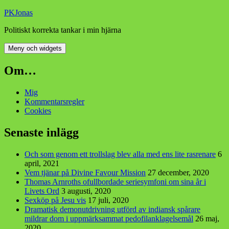
Hoppa
PKJonas
till
Politiskt korrekta tankar i min hjärna
innehåll
Meny och widgets
Om…
Mig
Kommentarsregler
Cookies
Senaste inlägg
Och som genom ett trollslag blev alla med ens lite rasrenare
6
april, 2021
Vem tjänar på Divine Favour Mission
27 december, 2020
Thomas Arnroths ofullbordade seriesymfoni om sina år i
Livets Ord
3 augusti, 2020
Sexköp på Jesu vis
17 juli, 2020
Dramatisk demonutdrivning utförd av indiansk spårare
mildrar dom i uppmärksammat pedofilanklagelsemål
26 maj,
2020