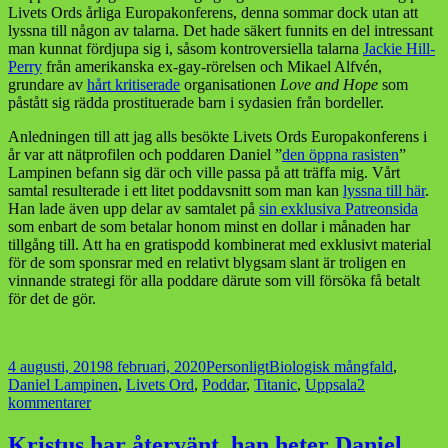
Livets Ords årliga Europakonferens, denna sommar dock utan att
lyssna till någon av talarna. Det hade säkert funnits en del intressant
man kunnat fördjupa sig i, såsom kontroversiella talarna
Jackie Hill-
Perry
från amerikanska ex-gay-rörelsen och Mikael Alfvén,
grundare av
hårt kritiserade
organisationen
Love and Hope
som
påstått sig rädda prostituerade barn i sydasien från bordeller.
Anledningen till att jag alls besökte Livets Ords Europakonferens i
år var att nätprofilen och poddaren Daniel ”
den öppna rasisten
”
Lampinen befann sig där och ville passa på att träffa mig. Vårt
samtal resulterade i ett litet poddavsnitt som man kan
lyssna till här
.
Han lade även upp delar av samtalet på
sin exklusiva Patreonsida
som enbart de som betalar honom minst en dollar i månaden har
tillgång till. Att ha en gratispodd kombinerat med exklusivt material
för de som sponsrar med en relativt blygsam slant är troligen en
vinnande strategi för alla poddare därute som vill försöka få betalt
för det de gör.
Postat
Kategorier
Taggar
4 augusti, 2019
8 februari, 2020
Personligt
Biologisk mångfald
,
Daniel Lampinen
,
Livets Ord
,
Poddar
,
Titanic
,
Uppsala
2
till
kommentarer
Sommarminnen
2019
Kristus har återvänt, han heter Daniel