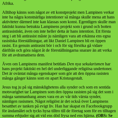
Afrika.
Alltihop känns som något av ett konstprojekt men Lampinen verkar
inte ha några konstnärliga intentioner så många skulle mena att hans
aktiviteter därmed inte kan klassas som konst. Egentligen skulle man
faktiskt kunna betrakta Lampinens projekt som i grund och botten
antirasistiskt, även om inte heller detta är hans intention. Ett första
steg i att bli antirasist måste ju nämligen vara att erkänna ens egna
rasistiska föreställningar, att likt Daniel Lampinen bli en öppen
rasist. En genuin antirasist bör i och för sig försöka gå vidare
därifrån och göra något åt de föreställningarna snarare än att verka
för att avdramatisera dem.
Även om Lampinens manifest betitlats
Den nya sekularismen
har
hans projekt faktiskt en hel del underliggande religiösa undertoner.
Det är oväntat många egenskaper som gör att den öppna rasisten
många gånger känns som en apart Kristusgestalt.
Jesus tog ju på sig mänsklighetens alla synder och som en sentida
motsvarighet tar Lampinen som den öppna rasisten på sig det som i
många sammanhang anses vara en av vår tids värsta synder,
nämligen rasismen. Något religiöst är det också över Lampinens
besatthet av tanken på evigt liv. Han har skapat en Facebookgrupp
för ändamålet och tycks hysa tilltro till de företag som för en tilltagen
summa erbjuder sig att vid ens död frysa ned ens hjärna.
(OBS: Se