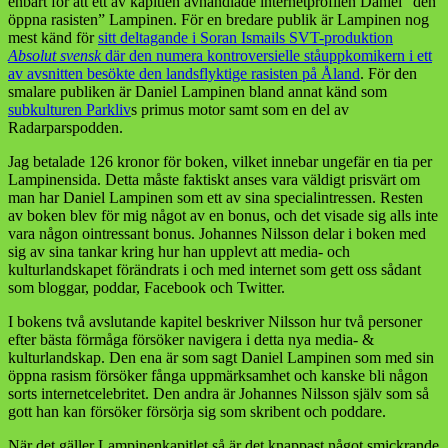
enbart för att ett av kapitlen avhandlade internetprofilen Daniel ”den
Daniel
öppna rasisten” Lampinen. För en bredare publik är Lampinen nog
Lampinen
mest känd för
sitt deltagande i Soran Ismails SVT-produktion
Absolut svensk
där den numera kontroversielle ståuppkomikern i ett
av avsnitten besökte den landsflyktige rasisten på Åland
. För den
smalare publiken är Daniel Lampinen bland annat känd som
subkulturen Parkliv
s primus motor samt som en del av
Radarparspodden.
Jag betalade 126 kronor för boken, vilket innebar ungefär en tia per
Lampinensida. Detta måste faktiskt anses vara väldigt prisvärt om
man har Daniel Lampinen som ett av sina specialintressen. Resten
av boken blev för mig något av en bonus, och det visade sig alls inte
vara någon ointressant bonus. Johannes Nilsson delar i boken med
sig av sina tankar kring hur han upplevt att media- och
kulturlandskapet förändrats i och med internet som gett oss sådant
som bloggar, poddar, Facebook och Twitter.
I bokens två avslutande kapitel beskriver Nilsson hur två personer
efter bästa förmåga försöker navigera i detta nya media- &
kulturlandskap. Den ena är som sagt Daniel Lampinen som med sin
öppna rasism försöker fånga uppmärksamhet och kanske bli någon
sorts internetcelebritet. Den andra är Johannes Nilsson själv som så
gott han kan försöker försörja sig som skribent och poddare.
När det gäller Lampinenkapitlet så är det knappast något smickrande