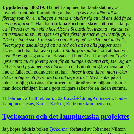
Uppdatering 180219:
Daniel Lampinen har kontaktat mig och
invänder mot min formulering att han
”tycks hysa tilltro till de
företag som för en tilltagen summa erbjuder sig att vid ens död frysa
ned ens hjärna”
. Han har dock på Facebook skrivit att han siktar på
att
”Frysa ner mig själv hos Alcor i Scottsdale, Arizona i väntan på
att tekniska landvinningar ska göra förlängt eller evigt liv möjligt.”
,
”Det är inget snack om saken om att jag måste sikta mot detta.”
,
”klart jag måste sikta på att ha råd och att ha alla papper som
krävs.”
och han har även pratat i
Radarparspodden
om att han vill
leva för evigt. Jag anser att dessa citat innebär att Lampinen
”tycks
hysa tilltro till de företag som för en tilltagen summa erbjuder sig att
vid ens död frysa ned ens hjärna”
men Lampinen själv menar att så
inte är fallet och poängterar att han
”hyser ingen tilltro, men tycker
det är roligare att frysa ned än att begravas.”
Med tanke på att
minsta möjliga kostnad för proceduren är närmare miljonen borde
man dock rimligen kunna göra roligare saker för en sådan summa.
Postat
Kategorier
Taggar
11 februari, 2018
8 februari, 2020
Livsåskådning
Antirasism
,
Daniel
till
Lampinen
,
Jesus
,
Konst
,
Rasism
,
Religion
3 kommentarer
Kristus
har
Tyckonom och det lampinenska projektet
återvänt,
han
Jag köpte faktiskt boken
Tyckonom
författad av Johannes Nilsson
heter