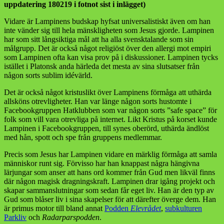
uppdatering 180219 i fotnot sist i inlägget)
Vidare är Lampinens budskap hyfsat universalistiskt även om han
inte vänder sig till hela mänskligheten som Jesus gjorde. Lampinen
har som sitt långsiktiga mål att ha alla svensktalande som sin
målgrupp. Det är också något religiöst över den allergi mot empiri
som Lampinen ofta kan visa prov på i diskussioner. Lampinen tycks
istället i Platonsk anda härleda det mesta av sina slutsatser från
någon sorts sublim idévärld.
Det är också något kristuslikt över Lampinens förmåga att uthärda
allsköns otrevligheter. Han var länge någon sorts hustomte i
Facebookgruppen Hatklubben som var någon sorts ”safe space” för
folk som vill vara otrevliga på internet. Likt Kristus på korset kunde
Lampinen i Facebookgruppen, till synes oberörd, uthärda ändlöst
med hån, spott och spe från gruppens medlemmar.
Precis som Jesus har Lampinen vidare en märklig förmåga att samla
människor runt sig. Förvisso har han knappast några hängivna
lärjungar som anser att hans ord kommer från Gud men likväl finns
där någon magisk dragningskraft. Lampinen drar igång projekt och
skapar sammanslutningar som sedan får eget liv. Han är den typ av
Gud som blåser liv i sina skapelser för att därefter överge dem. Han
är primus motor till bland annat
Podden
Elevrådet
,
subkulturen
Parkliv
och
Radarparspodden
.