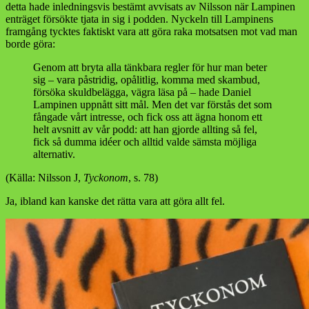
detta hade inledningsvis bestämt avvisats av Nilsson när Lampinen
enträget försökte tjata in sig i podden. Nyckeln till Lampinens
framgång tycktes faktiskt vara att göra raka motsatsen mot vad man
borde göra:
Genom att bryta alla tänkbara regler för hur man beter
sig – vara påstridig, opålitlig, komma med skambud,
försöka skuldbelägga, vägra läsa på – hade Daniel
Lampinen uppnått sitt mål. Men det var förstås det som
fångade vårt intresse, och fick oss att ägna honom ett
helt avsnitt av vår podd: att han gjorde allting så fel,
fick så dumma idéer och alltid valde sämsta möjliga
alternativ.
(Källa: Nilsson J,
Tyckonom
, s. 78)
Ja, ibland kan kanske det rätta vara att göra allt fel.