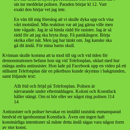
sin tur meddelat polisen. Paraden börjar kl 12. Vart
exakt den börjar vet jag inte.
En vän till mig föreslog att vi skulle dyka upp och visa
vårt motstånd. Min reaktion var att jag gärna ville men
inte vågade. Jag är så himla rädd för rasister. Jag är så
rädd för att jag ska bryta ihop. Få panikångest. Börja
skrika eller nåt. Men jag har tänkt om. Jag kanske ska
gå dit ändå. För mina barns skull.
Kvinnan skulle komma att ta mod till sig och vid tiden för
demonstrationen befann hon sig vid Telefonplan, oklart med hur
många andra antirasister. Hon lade på Facebook upp en video på ett
stillsamt Telefonplan där en piketbuss kunde skymtas i bakgrunden,
samt följande text:
Allt frid och fröjd på Telefonplan. Polisen är
närvarande under eftermiddagen. Koloni och Konstfack
håller stängt. Om ni hör eller ser något ring polisen 114
14
Antirasister och poliser bevakar en inställd rasistisk enmansparad
bredvid ett igenbommat Konstfack. Även om ingen haft
konstnärliga intentioner så måste detta ändå sägas vara någon form
av stor konst.