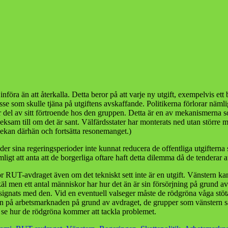
tt införa än att återkalla. Detta beror på att varje ny utgift, exempelvis 
esse som skulle tjäna på utgiftens avskaffande. Politikerna förlorar näml
r del av sitt förtroende hos den gruppen. Detta är en av mekanismerna som
tveksam till om det är sant. Välfärdsstater har monterats ned utan störr
ekan därhän och fortsätta resonemanget.)
der sina regeringsperioder inte kunnat reducera de offentliga utgifterna
ligt att anta att de borgerliga oftare haft detta dilemma då de tenderar at
ör RUT-avdraget även om det tekniskt sett inte är en utgift. Vänstern 
 men ett antal människor har hur det än är sin försörjning på grund av 
gnats med den. Vid en eventuell valseger måste de rödgröna våga stöta
in på arbetsmarknaden på grund av avdraget, de grupper som vänstern sä
t se hur de rödgröna kommer att tackla problemet.