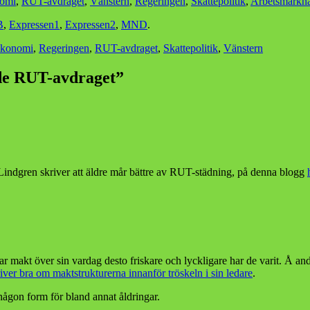
nomi
,
RUT-avdraget
,
Vänstern
,
Regeringen
,
Skattepolitik
,
Arbetsmarkn
B
,
Expressen1
,
Expressen2
,
MND
.
ekonomi
,
Regeringen
,
RUT-avdraget
,
Skattepolitik
,
Vänstern
nde RUT-avdraget”
Lindgren skriver att äldre mår bättre av RUT-städning, på denna blogg
ar makt över sin vardag desto friskare och lyckligare har de varit. Å and
ver bra om maktstrukturerna innanför tröskeln i sin ledare
.
någon form för bland annat åldringar.