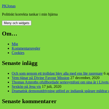
Hoppa
PKJonas
till
Politiskt korrekta tankar i min hjärna
innehåll
Meny och widgets
Om…
Mig
Kommentarsregler
Cookies
Senaste inlägg
Och som genom ett trollslag blev alla med ens lite rasrenare
6 a
Vem tjänar på Divine Favour Mission
27 december, 2020
Thomas Arnroths ofullbordade seriesymfoni om sina år i Livet
Sexköp på Jesu vis
17 juli, 2020
Dramatisk demonutdrivning utförd av indiansk spårare mildra
Senaste kommentarer