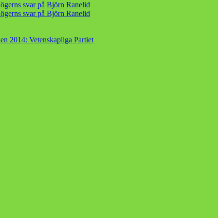
ögerns svar på Björn Ranelid
ögerns svar på Björn Ranelid
en 2014: Vetenskapliga Partiet