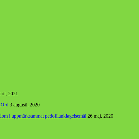
pril, 2021
s Ord
3 augusti, 2020
r dom i uppmärksammat pedofilanklagelsemål
26 maj, 2020