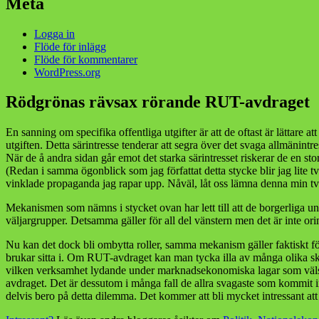
Meta
Logga in
Flöde för inlägg
Flöde för kommentarer
WordPress.org
Rödgrönas rävsax rörande RUT-avdraget
En sanning om specifika offentliga utgifter är att de oftast är lättare a
utgiften. Detta särintresse tenderar att segra över det svaga allmänintr
När de å andra sidan går emot det starka särintresset riskerar de en sto
(Redan i samma ögonblick som jag författat detta stycke blir jag lite 
vinklade propaganda jag rapar upp. Nåväl, låt oss lämna denna min tv
Mekanismen som nämns i stycket ovan har lett till att de borgerliga un
väljargrupper. Detsamma gäller för all del vänstern men det är inte orim
Nu kan det dock bli ombytta roller, samma mekanism gäller faktiskt f
brukar sitta i. Om RUT-avdraget kan man tycka illa av många olika skäl
vilken verksamhet lydande under marknadsekonomiska lagar som välsi
avdraget. Det är dessutom i många fall de allra svagaste som kommit 
delvis bero på detta dilemma. Det kommer att bli mycket intressant at