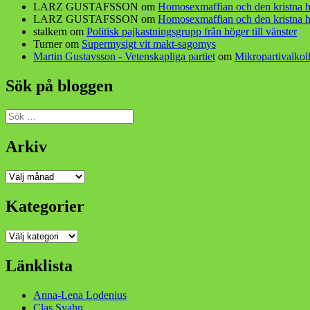
LARZ GUSTAFSSON
om
Homosexmaffian och den kristna h
LARZ GUSTAFSSON
om
Homosexmaffian och den kristna h
stalkern
om
Politisk pajkastningsgrupp från höger till vänster
Turner
om
Supermysigt vit makt-sagomys
Martin Gustavsson - Vetenskapliga partiet
om
Mikropartivalkoll
Sök på bloggen
Sök
efter:
Arkiv
Arkiv
Kategorier
Kategorier
Länklista
Anna-Lena Lodenius
Clas Svahn