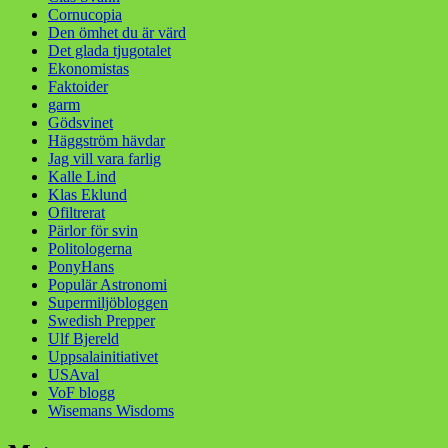
Cornucopia
Den ömhet du är värd
Det glada tjugotalet
Ekonomistas
Faktoider
garm
Gödsvinet
Häggström hävdar
Jag vill vara farlig
Kalle Lind
Klas Eklund
Ofiltrerat
Pärlor för svin
Politologerna
PonyHans
Populär Astronomi
Supermiljöbloggen
Swedish Prepper
Ulf Bjereld
Uppsalainitiativet
USAval
VoF blogg
Wisemans Wisdoms