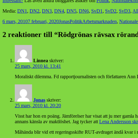
Intressant?
Läs även andra bloggares åsikter om
Politik
,
Nationaleko
Media:
DN1
,
DN2
,
DN3
,
DN4
,
DN5
,
DN6
,
SvD1
,
SvD2
,
SvD3
,
A
Postat
Författare
Kategorier
Taggar
6 mars, 2010
7 februari, 2020
Jonas
Politik
Arbetsmarknaden
,
National
2 reaktioner till “Rödgrönas rävsax röra
Linnea
skriver:
25 mars, 2010 kl. 13:41
Moraliskt dilemma. Fd rapportjournalisten och författaren Ann 
Jonas
skriver:
25 mars, 2010 kl. 20:20
Visst har hon en poäng. Jämförelser har visat att ju mer gamla h
annans känsla av maktlöshet. Jag tycker att
Lena Andersson skri
Måhända blir vid ett regeringsskifte RUT-avdraget ändå kvar i 