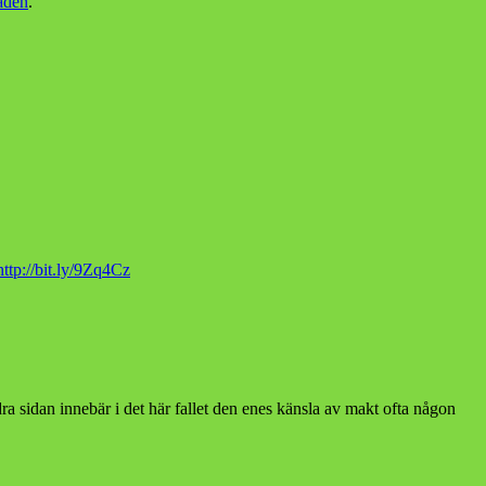
aden
.
http://bit.ly/9Zq4Cz
ra sidan innebär i det här fallet den enes känsla av makt ofta någon