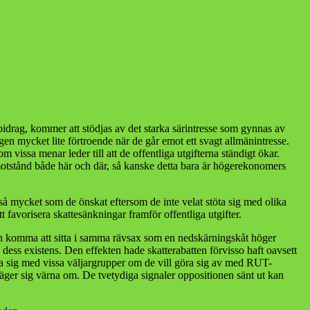
ett bidrag, kommer att stödjas av det starka särintresse som gynnas av
igen mycket lite förtroende när de går emot ett svagt allmänintresse.
 vissa menar leder till att de offentliga utgifterna ständigt ökar.
e motstånd både här och där, så kanske detta bara är högerekonomers
 så mycket som de önskat eftersom de inte velat stöta sig med olika
t favorisera skattesänkningar framför offentliga utgifter.
kan komma att sitta i samma rävsax som en nedskärningskåt höger
dess existens. Den effekten hade skatterabatten förvisso haft oavsett
 sig med vissa väljargrupper om de vill göra sig av med RUT-
ger sig värna om. De tvetydiga signaler oppositionen sänt ut kan