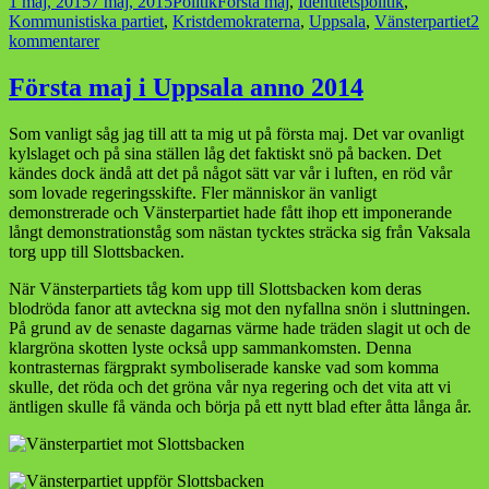
Postat
Kategorier
Taggar
1 maj, 2015
7 maj, 2015
Politik
Första maj
,
Identitetspolitik
,
Kommunistiska partiet
,
Kristdemokraterna
,
Uppsala
,
Vänsterpartiet
2
till
kommentarer
Vissen
första
Första maj i Uppsala anno 2014
maj
i
Som vanligt såg jag till att ta mig ut på första maj. Det var ovanligt
Uppsala
kylslaget och på sina ställen låg det faktiskt snö på backen. Det
kändes dock ändå att det på något sätt var vår i luften, en röd vår
som lovade regeringsskifte. Fler människor än vanligt
demonstrerade och Vänsterpartiet hade fått ihop ett imponerande
långt demonstrationståg som nästan tycktes sträcka sig från Vaksala
torg upp till Slottsbacken.
När Vänsterpartiets tåg kom upp till Slottsbacken kom deras
blodröda fanor att avteckna sig mot den nyfallna snön i sluttningen.
På grund av de senaste dagarnas värme hade träden slagit ut och de
klargröna skotten lyste också upp sammankomsten. Denna
kontrasternas färgprakt symboliserade kanske vad som komma
skulle, det röda och det gröna vår nya regering och det vita att vi
äntligen skulle få vända och börja på ett nytt blad efter åtta långa år.