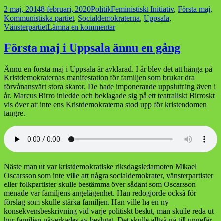
Postat
Kategorier
Taggar
2 maj, 2014
8 februari, 2020
Politik
Feministiskt Initiativ
,
Första maj
,
Kommunistiska partiet
,
Socialdemokraterna
,
Uppsala
,
till
Vänsterpartiet
Lämna en kommentar
Första
maj
Första maj i Uppsala ännu en gång
i
Uppsala
Ännu en första maj i Uppsala är avklarad. I år blev det att hänga på
anno
Kristdemokraternas manifestation för familjen som brukar dra
2014
förvånansvärt stora skaror. De hade imponerande uppslutning även i
år. Marcus Birro inledde och beklagade sig på ett teatraliskt Birroskt
vis över att inte ens Kristdemokraterna stod upp för kristendomen
längre.
Näste man ut var kristdemokratiske riksdagsledamoten Mikael
Oscarsson som inte ville att några socialdemokrater, vänsterpartister
eller folkpartister skulle bestämma över sådant som Oscarsson
menade var familjens angelägenhet. Han redogjorde också för
förslag som skulle stärka familjen. Han ville ha en ny
konsekvensbeskrivning vid varje politiskt beslut, man skulle reda ut
hur familjen påverkades av beslutet. Det skulle alltså gå till ungefär