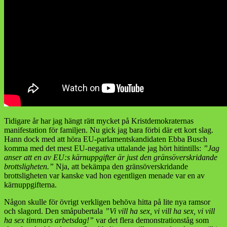
Tidigare år har jag hängt rätt mycket på Kristdemokraternas
manifestation för familjen. Nu gick jag bara förbi där ett kort slag.
Hann dock med att höra EU-parlamentskandidaten Ebba Busch
komma med det mest EU-negativa uttalande jag hört hitintills:
”Jag
anser att en av EU:s kärnuppgifter är just den gränsöverskridande
brottsligheten.”
Nja, att bekämpa den gränsöverskridande
brottsligheten var kanske vad hon egentligen menade var en av
kärnuppgifterna.
Någon skulle för övrigt verkligen behöva hitta på lite nya ramsor
och slagord. Den småpubertala
”Vi vill ha sex, vi vill ha sex, vi vill
ha sex timmars arbetsdag!”
var det flera demonstrationståg som