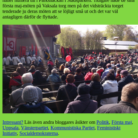
håller numera till i Parksnäckan i Stadsparken. Tidigare hade de sina
första maj-möten på Vaksala torg men på det vidsträckta torget
tenderade ju deras möten att se löjligt små ut och det var väl
antagligen därför de flyttade.
Intressant?
Läs även andra bloggares åsikter om
Politik
,
Första maj
,
Uppsala
,
Vänsterpartiet
,
Kommunistiska Partiet
,
Feministiskt
Initiativ
,
Socialdemokraterna
.