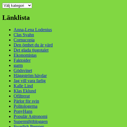
Kategorier
Länklista
Anna-Lena Lodenius
Clas Svahn
Cornucopia
Den ömhet du är värd
Det glada tjugotalet
Ekonomistas
Faktoider
garm
Gödsvinet
Häggström hävdar
Jag vill vara farlig
Kalle Lind
Klas Eklund
Ofiltrerat
Pärlor för svin
Politologerna
PonyHans
Populär Astronomi
Supermiljöbloggen
Swedish Prepper