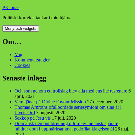
Hoppa
PKJonas
till
Politiskt korrekta tankar i min hjärna
innehåll
Meny och widgets
Om…
Mig
Kommentarsregler
Cookies
Senaste inlägg
Och som genom ett trollslag blev alla med ens lite rasrenare
6
april, 2021
Vem tjänar på Divine Favour Mission
27 december, 2020
Thomas Arnroths ofullbordade seriesymfoni om sina år i
Livets Ord
3 augusti, 2020
Sexköp på Jesu vis
17 juli, 2020
Dramatisk demonutdrivning utförd av indiansk spårare
mildrar dom i uppmärksammat pedofilanklagelsemål
26 maj,
2020