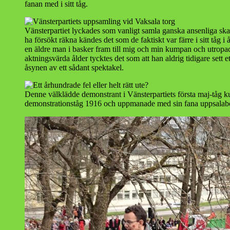
fanan med i sitt tåg.
Vänsterpartiet lyckades som vanligt samla ganska ansenliga skar
ha försökt räkna kändes det som de faktiskt var färre i sitt tåg i
en äldre man i basker fram till mig och min kumpan och utrop
aktningsvärda ålder tycktes det som att han aldrig tidigare sett
åsynen av ett sådant spektakel.
Denne välklädde demonstrant i Vänsterpartiets första maj-tåg ku
demonstrationståg 1916 och uppmanade med sin fana uppsalabo