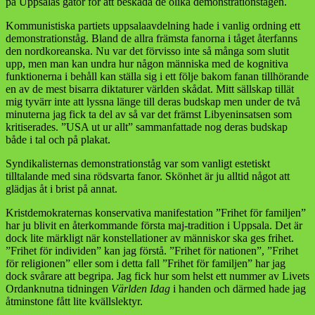
på Uppsalas gator för att beskåda de olika demonstrationstågen.
Kommunistiska partiets uppsalaavdelning hade i vanlig ordning ett
demonstrationståg. Bland de allra främsta fanorna i tåget återfanns
den nordkoreanska. Nu var det förvisso inte så många som slutit
upp, men man kan undra hur någon människa med de kognitiva
funktionerna i behåll kan ställa sig i ett följe bakom fanan tillhörande
en av de mest bisarra diktaturer världen skådat. Mitt sällskap tillät
mig tyvärr inte att lyssna länge till deras budskap men under de två
minuterna jag fick ta del av så var det främst Libyeninsatsen som
kritiserades. ”USA ut ur allt” sammanfattade nog deras budskap
både i tal och på plakat.
Syndikalisternas demonstrationståg var som vanligt estetiskt
tilltalande med sina rödsvarta fanor. Skönhet är ju alltid något att
glädjas åt i brist på annat.
Kristdemokraternas konservativa manifestation ”Frihet för familjen”
har ju blivit en återkommande första maj-tradition i Uppsala. Det är
dock lite märkligt när konstellationer av människor ska ges frihet.
”Frihet för individen” kan jag förstå. ”Frihet för nationen”, ”Frihet
för religionen” eller som i detta fall ”Frihet för familjen” har jag
dock svårare att begripa. Jag fick hur som helst ett nummer av Livets
Ordanknutna tidningen
Världen Idag
i handen och därmed hade jag
åtminstone fått lite kvällslektyr.