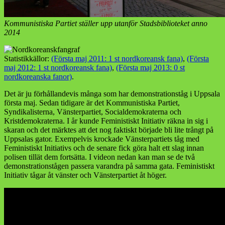
Kommunistiska Partiet ställer upp utanför Stadsbiblioteket anno
2014
Statistikkällor:
(Första maj 2011: 1 st nordkoreansk fana)
,
(Första
maj 2012: 1 st nordkoreansk fana)
,
(Första maj 2013: 0 st
nordkoreanska fanor)
.
Det är ju förhållandevis många som har demonstrationståg i Uppsala
första maj. Sedan tidigare är det Kommunistiska Partiet,
Syndikalisterna, Vänsterpartiet, Socialdemokraterna och
Kristdemokraterna. I år kunde Feministiskt Initiativ räkna in sig i
skaran och det märktes att det nog faktiskt började bli lite trångt på
Uppsalas gator. Exempelvis krockade Vänsterpartiets tåg med
Feministiskt Initiativs och de senare fick göra halt ett slag innan
polisen tillät dem fortsätta. I videon nedan kan man se de två
demonstrationstågen passera varandra på samma gata. Feministiskt
Initiativ tågar åt vänster och Vänsterpartiet åt höger.