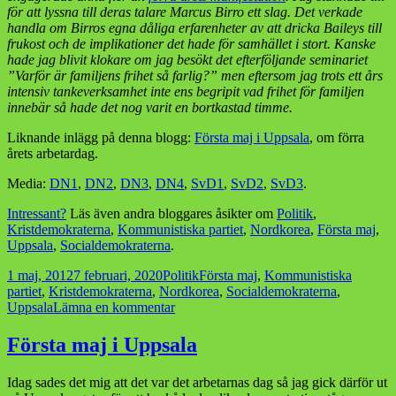
för att lyssna till deras talare Marcus Birro ett slag. Det verkade
handla om Birros egna dåliga erfarenheter av att dricka Baileys till
frukost och de implikationer det hade för samhället i stort. Kanske
hade jag blivit klokare om jag besökt det efterföljande seminariet
”Varför är familjens frihet så farlig?” men eftersom jag trots ett års
intensiv tankeverksamhet inte ens begripit vad frihet för familjen
innebär så hade det nog varit en bortkastad timme.
Liknande inlägg på denna blogg:
Första maj i Uppsala
, om förra
årets arbetardag.
Media:
DN1
,
DN2
,
DN3
,
DN4
,
SvD1
,
SvD2
,
SvD3
.
Intressant?
Läs även andra bloggares åsikter om
Politik
,
Kristdemokraterna
,
Kommunistiska partiet
,
Nordkorea
,
Första maj
,
Uppsala
,
Socialdemokraterna
.
Postat
Kategorier
Taggar
1 maj, 2012
7 februari, 2020
Politik
Första maj
,
Kommunistiska
partiet
,
Kristdemokraterna
,
Nordkorea
,
Socialdemokraterna
,
till
Uppsala
Lämna en kommentar
Första
maj
Första maj i Uppsala
i
Uppsala
Idag sades det mig att det var det arbetarnas dag så jag gick därför ut
igen