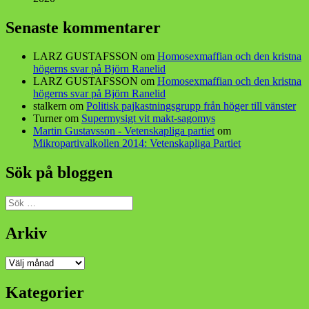
Senaste kommentarer
LARZ GUSTAFSSON
om
Homosexmaffian och den kristna
högerns svar på Björn Ranelid
LARZ GUSTAFSSON
om
Homosexmaffian och den kristna
högerns svar på Björn Ranelid
stalkern
om
Politisk pajkastningsgrupp från höger till vänster
Turner
om
Supermysigt vit makt-sagomys
Martin Gustavsson - Vetenskapliga partiet
om
Mikropartivalkollen 2014: Vetenskapliga Partiet
Sök på bloggen
Sök
efter:
Arkiv
Arkiv
Kategorier