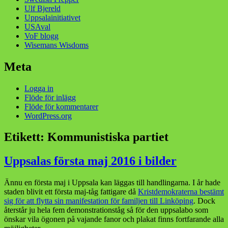
Ulf Bjereld
Uppsalainitiativet
USAval
VoF blogg
Wisemans Wisdoms
Meta
Logga in
Flöde för inlägg
Flöde för kommentarer
WordPress.org
Etikett:
Kommunistiska partiet
Uppsalas första maj 2016 i bilder
Ännu en första maj i Uppsala kan läggas till handlingarna. I år hade
staden blivit ett första maj-tåg fattigare då
Kristdemokraterna bestämt
sig för att flytta sin manifestation för familjen till Linköping
. Dock
återstår ju hela fem demonstrationståg så för den uppsalabo som
önskar vila ögonen på vajande fanor och plakat finns fortfarande alla