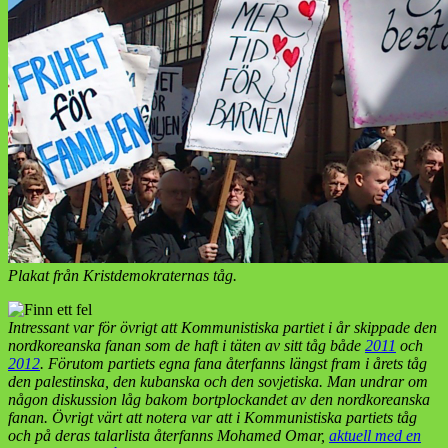
Plakat från Kristdemokraternas tåg.
Intressant var för övrigt att Kommunistiska partiet i år skippade den
nordkoreanska fanan som de haft i täten av sitt tåg både
2011
och
2012
. Förutom partiets egna fana återfanns längst fram i årets tåg
den palestinska, den kubanska och den sovjetiska. Man undrar om
någon diskussion låg bakom bortplockandet av den nordkoreanska
fanan. Övrigt värt att notera var att i Kommunistiska partiets tåg
och på deras talarlista återfanns Mohamed Omar,
aktuell med en