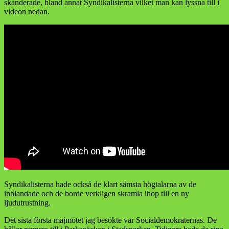
skanderade, bland annat Syndikalisterna vilket man kan lyssna till i
videon nedan.
Syndikalisterna hade också de klart sämsta högtalarna av de
inblandade och de borde verkligen skramla ihop till en ny
ljudutrustning.
Det sista första majmötet jag besökte var Socialdemokraternas. De