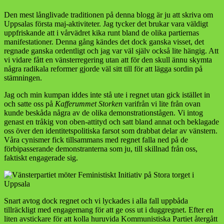
2016
Den mest långlivade traditionen på denna blogg är ju att skriva om
i
Uppsalas första maj-aktiviteter. Jag tycker det brukar vara väldigt
bilder
uppfriskande att i vårvädret kika runt bland de olika partiernas
manifestationer. Denna gång kändes det dock ganska visset, det
regnade ganska ordentligt och jag var väl själv också lite hängig. Att
vi vidare fått en vänsterregering utan att för den skull ännu skymta
några radikala reformer gjorde väl sitt till för att lägga sordin på
stämningen.
Jag och min kumpan iddes inte stå ute i regnet utan gick istället in
och satte oss på
Kafferummet Storken
varifrån vi lite från ovan
kunde beskåda några av de olika demonstrationstågen. Vi intog
genast en tråkig von oben-attityd och satt bland annat och beklagade
oss över den identitetspolitiska farsot som drabbat delar av vänstern.
Våra cynismer fick tillsammans med regnet falla ned på de
förbipasserande demonstranterna som ju, till skillnad från oss,
faktiskt engagerade sig.
Snart avtog dock regnet och vi lyckades i alla fall uppbåda
tillräckligt med engagemang för att ge oss ut i duggregnet. Efter en
liten avstickare för att kolla huruvida Kommunistiska Partiet återgått