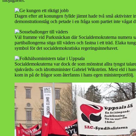
möjligheter.
Dagen efter att konungen fyllde jämnt hade två små aktivister i
demonstrationståg och petade i en fråga som partiet inte vågat d
Väl framme vid Parksnäckan där Socialdemokraterna numera s
partiballongerna stiga till väders och fastna i ett träd. Elaka tun
symbol för det socialdemokratiska regeringsinnehavet.
Socialdemokraterna var dock de som mönstrat allra tyngst talare
sjukvårds- och idrottsminister Gabriel Wikström. Mest eld i han
kom in på de frågor som återfanns i hans egen ministerportfölj.