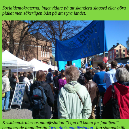
Socialdemokraterna, inget vidare på att skandera slagord eller göra
plakat men säkerligen bäst på att styra landet.
Kristdemokraternas manifestation ”Upp till kamp för familjen!”
engagerade ännu fler än
förra årets manifestation
. Jag stannade till