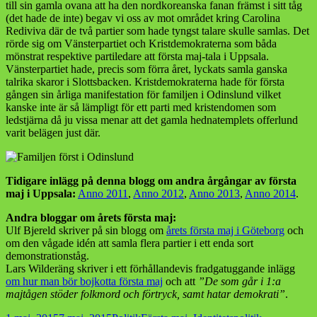
till sin gamla ovana att ha den nordkoreanska fanan främst i sitt tåg
(det hade de inte) begav vi oss av mot området kring Carolina
Rediviva där de två partier som hade tyngst talare skulle samlas. Det
rörde sig om Vänsterpartiet och Kristdemokraterna som båda
mönstrat respektive partiledare att första maj-tala i Uppsala.
Vänsterpartiet hade, precis som förra året, lyckats samla ganska
talrika skaror i Slottsbacken. Kristdemokraterna hade för första
gången sin årliga manifestation för familjen i Odinslund vilket
kanske inte är så lämpligt för ett parti med kristendomen som
ledstjärna då ju vissa menar att det gamla hednatemplets offerlund
varit belägen just där.
Tidigare inlägg på denna blogg om andra årgångar av första
maj i Uppsala:
Anno 2011
,
Anno 2012
,
Anno 2013
,
Anno 2014
.
Andra bloggar om årets första maj:
Ulf Bjereld skriver på sin blogg om
årets första maj i Göteborg
och
om den vågade idén att samla flera partier i ett enda sort
demonstrationståg.
Lars Wilderäng skriver i ett förhållandevis fradgatuggande inlägg
om hur man bör bojkotta första maj
och att
”De som går i 1:a
majtågen stöder folkmord och förtryck, samt hatar demokrati”
.