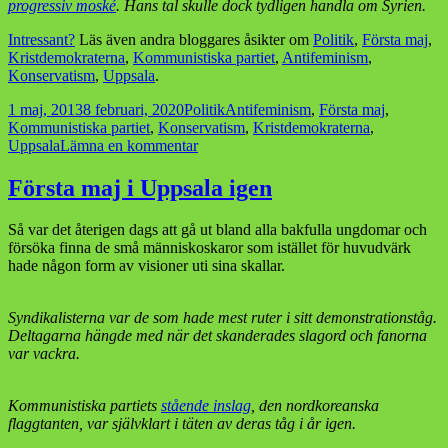
progressiv moské
. Hans tal skulle dock tydligen handla om Syrien.
Intressant?
Läs även andra bloggares åsikter om
Politik
,
Första maj
,
Kristdemokraterna
,
Kommunistiska partiet
,
Antifeminism
,
Konservatism
,
Uppsala
.
Postat
Kategorier
Taggar
1 maj, 2013
8 februari, 2020
Politik
Antifeminism
,
Första maj
,
Kommunistiska partiet
,
Konservatism
,
Kristdemokraterna
,
till
Uppsala
Lämna en kommentar
Första
maj
Första maj i Uppsala igen
i
Uppsala
Så var det återigen dags att gå ut bland alla bakfulla ungdomar och
ännu
försöka finna de små människoskaror som istället för huvudvärk
en
hade någon form av visioner uti sina skallar.
gång
Syndikalisterna var de som hade mest ruter i sitt demonstrationståg.
Deltagarna hängde med när det skanderades slagord och fanorna
var vackra.
Kommunistiska partiets
stående inslag
, den nordkoreanska
flaggtanten, var självklart i täten av deras tåg i år igen.