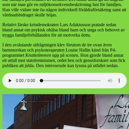
som när man gör en miljökonsekvensbeskrivning fast för familjen.
Han ville vidare inte ha någon individuell föräldraförsäkring samt att
vårdnadsbidraget skulle höjas.
Relativt färske kristdemokraten Lars Adaktusson pratade sedan
bland annat om psykisk ohälsa bland barn och unga och behovet av
trygga familjeförhållanden för att motverka detta.
I den avslutande utfrågningen klev förutom de tre ovan även
barnmorskan och psykoterapeuten Louise Hallin känd från P4-
programmet
Knattetimmen
upp på scenen. Hon gjorde bland annat
ett utfall mot statsfeminismen, ordet hen och genusforskare som fick
publiken att jubla. Den intresserade kan lyssna på utfallet nedan.