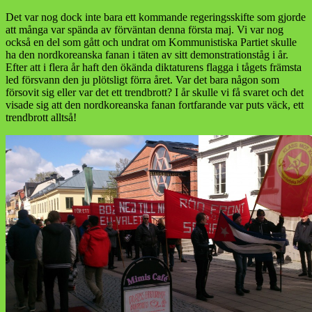
Det var nog dock inte bara ett kommande regeringsskifte som gjorde
att många var spända av förväntan denna första maj. Vi var nog
också en del som gått och undrat om Kommunistiska Partiet skulle
ha den nordkoreanska fanan i täten av sitt demonstrationståg i år.
Efter att i flera år haft den ökända diktaturens flagga i tågets främsta
led försvann den ju plötsligt förra året. Var det bara någon som
försovit sig eller var det ett trendbrott? I år skulle vi få svaret och det
visade sig att den nordkoreanska fanan fortfarande var puts väck, ett
trendbrott alltså!