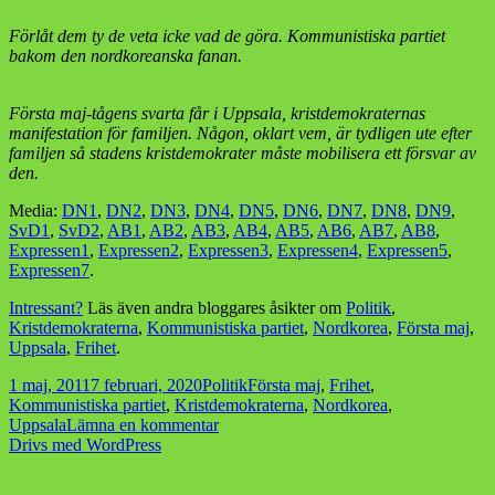
Förlåt dem ty de veta icke vad de göra. Kommunistiska partiet
bakom den nordkoreanska fanan.
Första maj-tågens svarta får i Uppsala, kristdemokraternas
manifestation för familjen. Någon, oklart vem, är tydligen ute efter
familjen så stadens kristdemokrater måste mobilisera ett försvar av
den.
Media:
DN1
,
DN2
,
DN3
,
DN4
,
DN5
,
DN6
,
DN7
,
DN8
,
DN9
,
SvD1
,
SvD2
,
AB1
,
AB2
,
AB3
,
AB4
,
AB5
,
AB6
,
AB7
,
AB8
,
Expressen1
,
Expressen2
,
Expressen3
,
Expressen4
,
Expressen5
,
Expressen7
.
Intressant?
Läs även andra bloggares åsikter om
Politik
,
Kristdemokraterna
,
Kommunistiska partiet
,
Nordkorea
,
Första maj
,
Uppsala
,
Frihet
.
Postat
Kategorier
Taggar
1 maj, 2011
7 februari, 2020
Politik
Första maj
,
Frihet
,
Kommunistiska partiet
,
Kristdemokraterna
,
Nordkorea
,
till
Uppsala
Lämna en kommentar
Första
Drivs med WordPress
maj
i