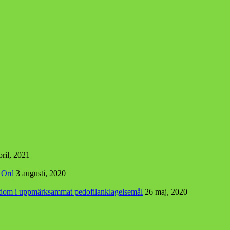
pril, 2021
s Ord
3 augusti, 2020
r dom i uppmärksammat pedofilanklagelsemål
26 maj, 2020