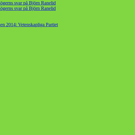
ögerns svar på Björn Ranelid
ögerns svar på Björn Ranelid
en 2014: Vetenskapliga Partiet