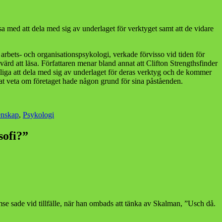
sa med att dela med sig av underlaget för verktyget samt att de vidare
r i arbets- och organisationspsykologi, verkade förvisso vid tiden för
värd att läsa. Författaren menar bland annat att Clifton Strengthsfinder
liga att dela med sig av underlaget för deras verktyg och de kommer
lat veta om företaget hade någon grund för sina påståenden.
enskap
,
Psykologi
sofi?”
amse sade vid tillfälle, när han ombads att tänka av Skalman, ”Usch då.