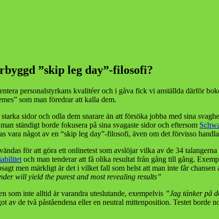
rbyggd ”skip leg day”-filosofi?
nventera personalstyrkans kvalitéer och i gåva fick vi anställda därför bo
themes” som man föredrar att kalla dem.
starka sidor och odla dem snarare än att försöka jobba med sina svaghet
man ständigt borde fokusera på sina svagaste sidor och eftersom
Schwar
ägas vara något av en “skip leg day”-filosofi, även om det förvisso hand
das för att göra ett onlinetest som avslöjar vilka av de 34 talangerna s
iabilitet
och man tenderar att få olika resultat från gång till gång. Exem
osagt men märkligt är det i vilket fall som helst att man inte får chansen 
nder will yield the purest and most revealing results”
en som inte alltid är varandra uteslutande, exempelvis
”Jag tänker på d
ot av de två påståendena eller en neutral mittenposition. Testet borde no