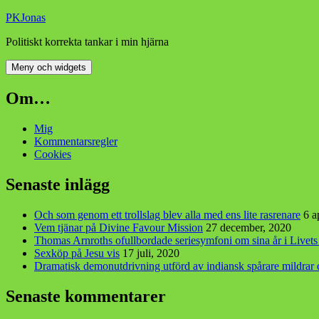
Hoppa
PKJonas
till
Politiskt korrekta tankar i min hjärna
innehåll
Meny och widgets
Om…
Mig
Kommentarsregler
Cookies
Senaste inlägg
Och som genom ett trollslag blev alla med ens lite rasrenare
6 a
Vem tjänar på Divine Favour Mission
27 december, 2020
Thomas Arnroths ofullbordade seriesymfoni om sina år i Livet
Sexköp på Jesu vis
17 juli, 2020
Dramatisk demonutdrivning utförd av indiansk spårare mildra
Senaste kommentarer