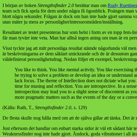
I början av boken
Strengthsfinder 2.0
berättar man om
Rudy Ruettiger
team och fick spela för dem under några få ögonblick. Poängen man vill 
blott några sekunder. Frågan är dock om han inte hade gjort samma val
utan mäter ju mera av personlighet/intresseområden/inställning.
Resultatet av testet presenteras hur som helst i form av en topp fem-li
får man tyvärr inte veta. Man har alltså ingen aning om man är en pers
Visst tyckte jag att mitt personliga resultat stämde någorlunda väl men
är beskrivningarna av dem såklart smickrande och de är dessutom ga
väldefinierat personlighetsdrag. Nedan följer ett exempel, beskrivnin
You like to think. You like mental activity. You like exercising
be trying to solve a problem or develop an idea or understand a
lack focus. The theme of Intellection does not dictate what you 
time for musing and reflection. You are introspective. In a se
introspection may lead you to a slight sense of discontent as y
more pragmatic matters such as the events of the day or a conver
(Källa: Rath, T.,
Strengthsfinder 2.0
, s. 129)
De flesta skulle nog hålla med om att de själva gillar att tänka. Det är
Just eftersom det handlar om enbart starka sidor är väl ett sådant här 
Weaknessfinder nog inte hade gjort. Ändock, goda vibrationer i all är