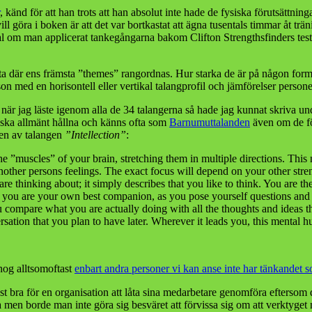
, känd för att han trots att han absolut inte hade de fysiska förutsättnin
göra i boken är att det var bortkastat att ägna tusentals timmar åt träni
 om man applicerat tankegångarna bakom Clifton Strengthsfinders test. D
sta där ens främsta ”themes” rangordnas. Hur starka de är på någon form 
on med en horisontell eller vertikal talangprofil och jämförelser person
 när jag läste igenom alla de 34 talangerna så hade jag kunnat skriva und
nska allmänt hållna och känns ofta som
Barnumuttalanden
även om de för
gen av talangen
”Intellection”
:
 the ”muscles” of your brain, stretching them in multiple directions. Th
nother persons feelings. The exact focus will depend on your other stre
are thinking about; it simply describes that you like to think. You are t
nse you are your own best companion, as you pose yourself questions and
ou compare what you are actually doing with all the thoughts and ideas 
sation that you plan to have later. Wherever it leads you, this mental hu
 nog alltsomoftast
enbart andra personer vi kan anse inte har tänkandet 
test bra för en organisation att låta sina medarbetare genomföra eftersom
a men borde man inte göra sig besväret att förvissa sig om att verktyget