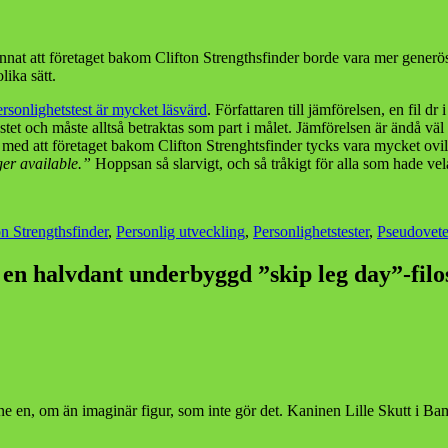
annat att företaget bakom Clifton Strengthsfinder borde vara mer generö
lika sätt.
ersonlighetstest är mycket läsvärd
. Författaren till jämförelsen, en fil d
stet och måste alltså betraktas som part i målet. Jämförelsen är ändå väl 
med att företaget bakom Clifton Strenghtsfinder tycks vara mycket ovil
ger available.”
Hoppsan så slarvigt, och så tråkigt för alla som hade ve
on Strengthsfinder
,
Personlig utveckling
,
Personlighetstester
,
Pseudovet
– en halvdant underbyggd ”skip leg day”-filo
tone en, om än imaginär figur, som inte gör det. Kaninen Lille Skutt i B