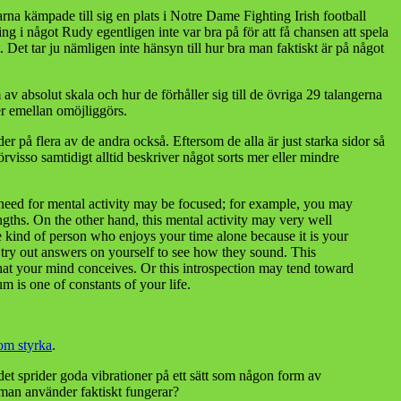
garna kämpade till sig en plats i Notre Dame Fighting Irish football
ng i något Rudy egentligen inte var bra på för att få chansen att spela
et tar ju nämligen inte hänsyn till hur bra man faktiskt är på något
av absolut skala och hur de förhåller sig till de övriga 29 talangerna
er emellan omöjliggörs.
er på flera av de andra också. Eftersom de alla är just starka sidor så
visso samtidigt alltid beskriver något sorts mer eller mindre
is need for mental activity may be focused; for example, you may
ngths. On the other hand, this mental activity may very well
he kind of person who enjoys your time alone because it is your
 try out answers on yourself to see how they sound. This
that your mind conceives. Or this introspection may tend toward
m is one of constants of your life.
som styrka
.
 det sprider goda vibrationer på ett sätt som någon form av
 man använder faktiskt fungerar?