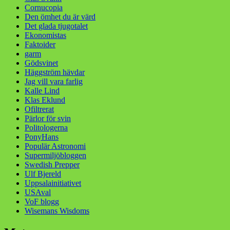
Cornucopia
Den ömhet du är värd
Det glada tjugotalet
Ekonomistas
Faktoider
garm
Gödsvinet
Häggström hävdar
Jag vill vara farlig
Kalle Lind
Klas Eklund
Ofiltrerat
Pärlor för svin
Politologerna
PonyHans
Populär Astronomi
Supermiljöbloggen
Swedish Prepper
Ulf Bjereld
Uppsalainitiativet
USAval
VoF blogg
Wisemans Wisdoms