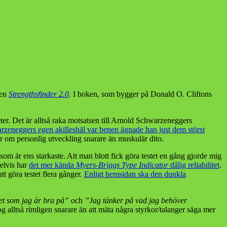
ken
Strengthsfinder 2.0
. I boken, som bygger på Donald O. Cliftons
er. Det är alltså raka motsatsen till Arnold Schwarzeneggers
zeneggers egen akilleshäl var benen ägnade han just dem störst
lar om personlig utveckling snarare än muskulär dito.
om är ens starkaste. Att man blott fick göra testet en gång gjorde mig
pelvis har
det mer kända
Myers-Briggs Type Indicator
dålig reliabilitet
.
att göra testet flera gånger.
Enligt hemsidan ska den dunkla
et som jag är bra på”
och
”Jag tänker på vad jag behöver
g alltså rimligen snarare än att mäta några styrkor/talanger säga mer