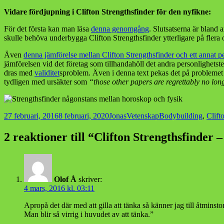
Vidare fördjupning i Clifton Strengthsfinder för den nyfikne:
För det första kan man läsa
denna genomgång
. Slutsatserna är bland 
skulle behöva underbygga Clifton Strengthsfinder ytterligare på flera o
Även
denna jämförelse mellan Clifton Strengthsfinder och ett annat p
jämförelsen vid det företag som tillhandahöll det andra personlighetste
dras med
validitet
sproblem. Även i denna text pekas det på problemet 
tydligen med ursäkter som
“those other papers are regrettably no lon
Postat
Författare
Kategorier
Taggar
27 februari, 2016
8 februari, 2020
Jonas
Vetenskap
Bodybuilding
,
Clift
2 reaktioner till “Clifton Strengthsfinder 
Olof Å
skriver:
4 mars, 2016 kl. 03:11
Apropå det där med att gilla att tänka så känner jag till åtmins
Man blir så virrig i huvudet av att tänka.”