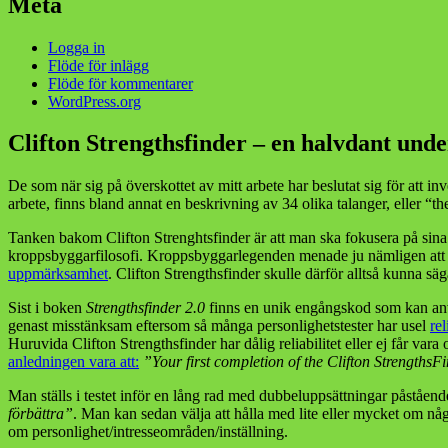
Meta
Logga in
Flöde för inlägg
Flöde för kommentarer
WordPress.org
Clifton Strengthsfinder – en halvdant unde
De som när sig på överskottet av mitt arbete har beslutat sig för att i
arbete, finns bland annat en beskrivning av 34 olika talanger, eller “
Tanken bakom Clifton Strenghtsfinder är att man ska fokusera på sina 
kroppsbyggarfilosofi. Kroppsbyggarlegenden menade ju nämligen att 
uppmärksamhet
. Clifton Strengthsfinder skulle därför alltså kunna s
Sist i boken
Strengthsfinder 2.0
finns en unik engångskod som kan använ
genast misstänksam eftersom så många personlighetstester har usel
rel
Huruvida Clifton Strengthsfinder har dålig reliabilitet eller ej får vara 
anledningen vara att:
”Your first completion of the Clifton StrengthsFi
Man ställs i testet inför en lång rad med dubbeluppsättningar påståend
förbättra”
. Man kan sedan välja att hålla med lite eller mycket om någ
om personlighet/intresseområden/inställning.