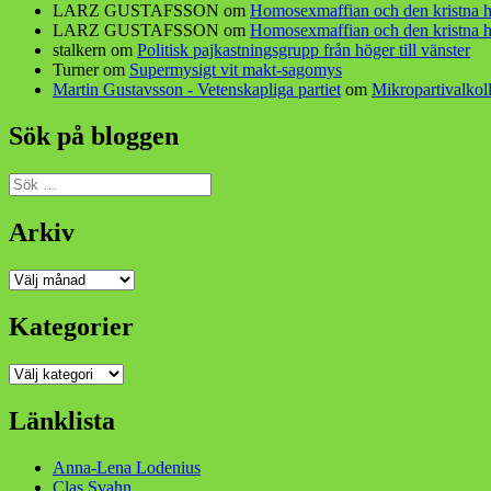
LARZ GUSTAFSSON
om
Homosexmaffian och den kristna h
LARZ GUSTAFSSON
om
Homosexmaffian och den kristna h
stalkern
om
Politisk pajkastningsgrupp från höger till vänster
Turner
om
Supermysigt vit makt-sagomys
Martin Gustavsson - Vetenskapliga partiet
om
Mikropartivalkoll
Sök på bloggen
Sök
efter:
Arkiv
Arkiv
Kategorier
Kategorier
Länklista
Anna-Lena Lodenius
Clas Svahn