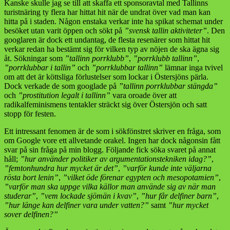
Kanske skulle jag se till att skaffa ett sponsoravtal med Tallinns
turistnäring ty flera har hittat hit när de undrat över vad man kan
hitta på i staden. Någon enstaka verkar inte ha spikat schemat under
besöket utan varit öppen och sökt på
”svensk tallin aktiviteter”
. Den
googlaren är dock ett undantag, de flesta resenärer som hittat hit
verkar redan ha bestämt sig för vilken typ av nöjen de ska ägna sig
åt. Sökningar som
”tallinn porrklubb”
,
”porrklubb tallinn”
,
”porrklubbar i tallin”
och
”porrklubbar tallinn”
lämnar inga tvivel
om att det är köttsliga förlustelser som lockar i Östersjöns pärla.
Dock verkade de som googlade på
”tallinn porrklubbar stängda”
och
”prostitution legalt i tallinn”
vara oroade över att
radikalfeminismens tentakler sträckt sig över Östersjön och satt
stopp för festen.
Ett intressant fenomen är de som i sökfönstret skriver en fråga, som
om Google vore ett allvetande orakel. Ingen har dock någonsin fått
svar på sin fråga på min blogg. Följande fick söka svaret på annat
håll;
”hur använder politiker av argumentationstekniken idag?”
,
”femtonhundra hur mycket är det”
,
”varför kunde inte väljarna
rösta bort lenin”
,
”vilket öde förenar egypten och mesopotamien”
,
”varför man ska uppge vilka källor man använde sig av när man
studerar”
,
”vem lockade sjömän i kvav”
,
”hur får delfiner barn”
,
”hur länge kan delfiner vara under vatten?”
samt
”hur mycket
sover delfinen?”