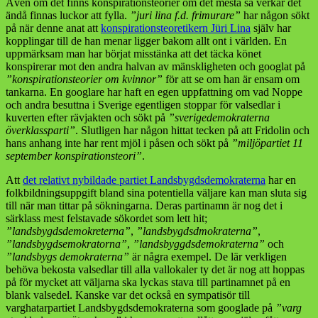
Även om det finns konspirationsteorier om det mesta så verkar det
ändå finnas luckor att fylla.
”juri lina f.d. frimurare”
har någon sökt
på när denne anat att
konspirationsteoretikern Jüri Lina
själv har
kopplingar till de han menar ligger bakom allt ont i världen. En
uppmärksam man har börjat misstänka att det täcka könet
konspirerar mot den andra halvan av mänskligheten och googlat på
”konspirationsteorier om kvinnor”
för att se om han är ensam om
tankarna. En googlare har haft en egen uppfattning om vad Noppe
och andra besuttna i Sverige egentligen stoppar för valsedlar i
kuverten efter rävjakten och sökt på
”sverigedemokraterna
överklassparti”
. Slutligen har någon hittat tecken på att Fridolin och
hans anhang inte har rent mjöl i påsen och sökt på
”miljöpartiet 11
september konspirationsteori”
.
Att
det relativt nybildade partiet Landsbygdsdemokraterna
har en
folkbildningsuppgift bland sina potentiella väljare kan man sluta sig
till när man tittar på sökningarna. Deras partinamn är nog det i
särklass mest felstavade sökordet som lett hit;
”landsbygdsdemokreterna”
,
”landsbygdsdmokraterna”
,
”landsbygdsemokratorna”
,
”landsbyggdsdemokraterna”
och
”landsbygs demokraterna”
är några exempel. De lär verkligen
behöva bekosta valsedlar till alla vallokaler ty det är nog att hoppas
på för mycket att väljarna ska lyckas stava till partinamnet på en
blank valsedel. Kanske var det också en sympatisör till
varghatarpartiet Landsbygdsdemokraterna som googlade på
”varg