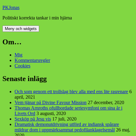
Hoppa
PKJonas
till
Politiskt korrekta tankar i min hjärna
innehåll
Meny och widgets
Om…
Mig
Kommentarsregler
Cookies
Senaste inlägg
Och som genom ett trollslag blev alla med ens lite rasrenare
6
april, 2021
Vem tjänar på Divine Favour Mission
27 december, 2020
Thomas Arnroths ofullbordade seriesymfoni om sina år i
Livets Ord
3 augusti, 2020
Sexköp på Jesu vis
17 juli, 2020
Dramatisk demonutdrivning utförd av indiansk spårare
mildrar dom i uppmärksammat pedofilanklagelsemål
26 maj,
2020