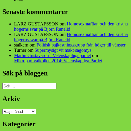
Senaste kommentarer
LARZ GUSTAFSSON
om
Homosexmaffian och den kristna
högerns svar på Björn Ranelid
LARZ GUSTAFSSON
om
Homosexmaffian och den kristna
högerns svar på Björn Ranelid
stalkern
om
Politisk pajkastningsgrupp från höger till vänster
Turner
om
Supermysigt vit makt-sagomys
Martin Gustavsson - Vetenskapliga partiet
om
Mikropartivalkollen 2014: Vetenskapliga Partiet
Sök på bloggen
Sök
efter:
Arkiv
Arkiv
Kategorier