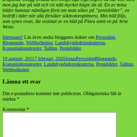
men jag har på sätt och vis nått mycket högre än så. En av mina
bilder hamnar nämligen först om man söker på ”penisbilder”, en
bedrift i tider när alla försöker sökmotoroptimera. Min bild följs,
som synes ovan, lite oväntat av en bild på Plura samt en på Arne
Weise.
Intressant?
Läs även andra bloggares åsikter om
Personligt
,
Bloggande
,
Webbsökning
,
Landsbygdsdemokraterna
,
Konspirationsteorier
,
Tallinn
,
Penisbilder
.
Postat
Författare
Kategorier
Taggar
19 augusti, 2011
7 februari, 2020
Jonas
Personligt
Bloggande
,
Konspirationsteorier
,
Landsbygdsdemokraterna
,
Penisbilder
,
Tallinn
,
Webbsökning
Lämna ett svar
Din e-postadress kommer inte publiceras.
Obligatoriska fält är
märkta
*
Kommentar
*