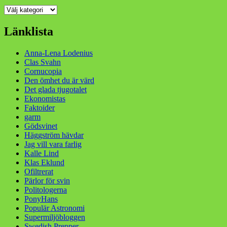
Kategorier
Länklista
Anna-Lena Lodenius
Clas Svahn
Cornucopia
Den ömhet du är värd
Det glada tjugotalet
Ekonomistas
Faktoider
garm
Gödsvinet
Häggström hävdar
Jag vill vara farlig
Kalle Lind
Klas Eklund
Ofiltrerat
Pärlor för svin
Politologerna
PonyHans
Populär Astronomi
Supermiljöbloggen
Swedish Prepper