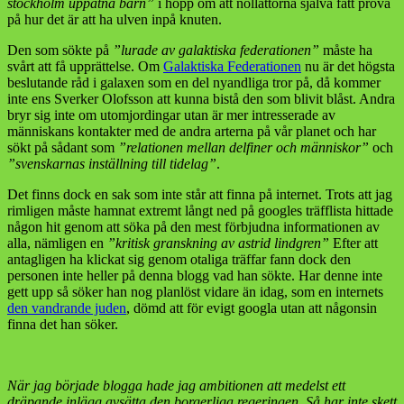
stockholm uppätna barn”
i hopp om att nollåttorna själva fått prova
på hur det är att ha ulven inpå knuten.
Den som sökte på
”lurade av galaktiska federationen”
måste ha
svårt att få upprättelse. Om
Galaktiska Federationen
nu är det högsta
beslutande råd i galaxen som en del nyandliga tror på, då kommer
inte ens Sverker Olofsson att kunna bistå den som blivit blåst. Andra
bryr sig inte om utomjordingar utan är mer intresserade av
människans kontakter med de andra arterna på vår planet och har
sökt på sådant som
”relationen mellan delfiner och människor”
och
”svenskarnas inställning till tidelag”
.
Det finns dock en sak som inte står att finna på internet. Trots att jag
rimligen måste hamnat extremt långt ned på googles träfflista hittade
någon hit genom att söka på den mest förbjudna informationen av
alla, nämligen en
”kritisk granskning av astrid lindgren”
Efter att
antagligen ha klickat sig genom otaliga träffar fann dock den
personen inte heller på denna blogg vad han sökte. Har denne inte
gett upp så söker han nog planlöst vidare än idag, som en internets
den vandrande juden
, dömd att för evigt googla utan att någonsin
finna det han söker.
När jag började blogga hade jag ambitionen att medelst ett
dräpande inlägg avsätta den borgerliga regeringen. Så har inte skett