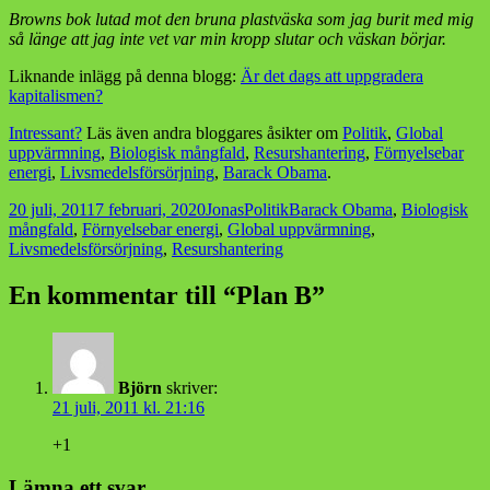
Browns bok lutad mot den bruna plastväska som jag burit med mig
så länge att jag inte vet var min kropp slutar och väskan börjar.
Liknande inlägg på denna blogg:
Är det dags att uppgradera
kapitalismen?
Intressant?
Läs även andra bloggares åsikter om
Politik
,
Global
uppvärmning
,
Biologisk mångfald
,
Resurshantering
,
Förnyelsebar
energi
,
Livsmedelsförsörjning
,
Barack Obama
.
Postat
Författare
Kategorier
Taggar
20 juli, 2011
7 februari, 2020
Jonas
Politik
Barack Obama
,
Biologisk
mångfald
,
Förnyelsebar energi
,
Global uppvärmning
,
Livsmedelsförsörjning
,
Resurshantering
En kommentar till “Plan B”
Björn
skriver:
21 juli, 2011 kl. 21:16
+1
Lämna ett svar