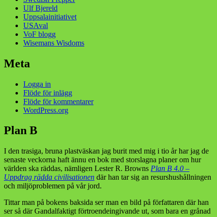
Ulf Bjereld
Uppsalainitiativet
USAval
VoF blogg
Wisemans Wisdoms
Meta
Logga in
Flöde för inlägg
Flöde för kommentarer
WordPress.org
Plan B
I den trasiga, bruna plastväskan jag burit med mig i tio år har jag de
senaste veckorna haft ännu en bok med storslagna planer om hur
världen ska räddas, nämligen Lester R. Browns
Plan B 4.0 –
Uppdrag rädda civilisationen
där han tar sig an resurshushållningen
och miljöproblemen på vår jord.
Tittar man på bokens baksida ser man en bild på författaren där han
ser så där Gandalfaktigt förtroendeingivande ut, som bara en grånad