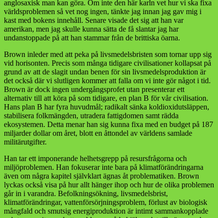
anglosaxisk man kan göra. Om inte den här karln vet hur vi ska fixa
världsproblemen så vet nog ingen, tänkte jag innan jag gav mig i
kast med bokens innehåll. Senare visade det sig att han var
amerikan, men jag skulle kunna sätta de få slantar jag har
undanstoppade på att han stammar från de brittiska öarna.
Brown inleder med att peka på livsmedelsbristen som tornar upp sig
vid horisonten. Precis som många tidigare civilisationer kollapsat på
grund av att de slagit undan benen för sin livsmedelsproduktion är
det också där vi slutligen kommer att falla om vi inte gör något i tid.
Brown är dock ingen undergångsprofet utan presenterar ett
alternativ till att köra på som tidigare, en plan B för vår civilisation.
Hans plan B har fyra huvudmål; radikalt sänka koldioxidutsläppen,
stabilisera folkmängden, utradera fattigdomen samt rädda
ekosystemen. Detta menar han sig kunna fixa med en budget på 187
miljarder dollar om året, blott en åttondel av världens samlade
militärutgifter.
Han tar ett imponerande helhetsgrepp på resursfrågorna och
miljöproblemen. Han fokuserar inte bara på klimatförändringarna
även om några kapitel självklart ägnas åt problematiken. Brown
lyckas också visa på hur allt hänger ihop och hur de olika problemen
går in i varandra. Befolkningsökning, livsmedelsbrist,
klimatförändringar, vattenförsörjningsproblem, förlust av biologisk
mångfald och smutsig energiproduktion är intimt sammankopplade