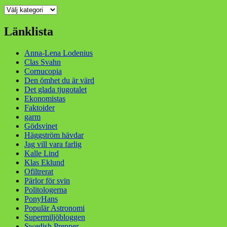
Kategorier
Länklista
Anna-Lena Lodenius
Clas Svahn
Cornucopia
Den ömhet du är värd
Det glada tjugotalet
Ekonomistas
Faktoider
garm
Gödsvinet
Häggström hävdar
Jag vill vara farlig
Kalle Lind
Klas Eklund
Ofiltrerat
Pärlor för svin
Politologerna
PonyHans
Populär Astronomi
Supermiljöbloggen
Swedish Prepper