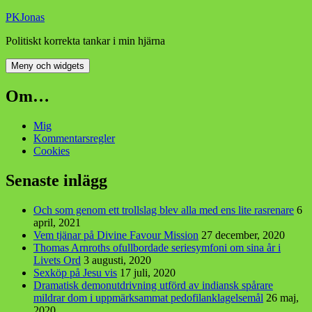
Hoppa
PKJonas
till
Politiskt korrekta tankar i min hjärna
innehåll
Meny och widgets
Om…
Mig
Kommentarsregler
Cookies
Senaste inlägg
Och som genom ett trollslag blev alla med ens lite rasrenare
6
april, 2021
Vem tjänar på Divine Favour Mission
27 december, 2020
Thomas Arnroths ofullbordade seriesymfoni om sina år i
Livets Ord
3 augusti, 2020
Sexköp på Jesu vis
17 juli, 2020
Dramatisk demonutdrivning utförd av indiansk spårare
mildrar dom i uppmärksammat pedofilanklagelsemål
26 maj,
2020