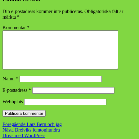
Din e-postadress kommer inte publiceras.
Obligatoriska fält är
märkta
*
Kommentar
*
Namn
*
E-postadress
*
Webbplats
Inläggsnavigering
Föregående
Föregående
Lars Bern och jag
Nästa
inlägg:
Nästa
Breiviks femtonhundra
inlägg:
Drivs med WordPress