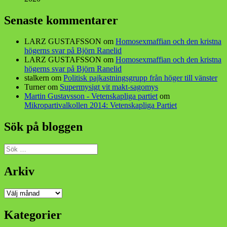
Senaste kommentarer
LARZ GUSTAFSSON
om
Homosexmaffian och den kristna
högerns svar på Björn Ranelid
LARZ GUSTAFSSON
om
Homosexmaffian och den kristna
högerns svar på Björn Ranelid
stalkern
om
Politisk pajkastningsgrupp från höger till vänster
Turner
om
Supermysigt vit makt-sagomys
Martin Gustavsson - Vetenskapliga partiet
om
Mikropartivalkollen 2014: Vetenskapliga Partiet
Sök på bloggen
Sök
efter:
Arkiv
Arkiv
Kategorier