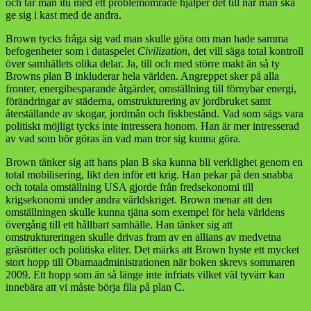
och tar man itu med ett problemområde hjälper det till när man ska
ge sig i kast med de andra.
Brown tycks fråga sig vad man skulle göra om man hade samma
befogenheter som i dataspelet
Civilization
, det vill säga total kontroll
över samhällets olika delar. Ja, till och med större makt än så ty
Browns plan B inkluderar hela världen. Angreppet sker på alla
fronter, energibesparande åtgärder, omställning till förnybar energi,
förändringar av städerna, omstrukturering av jordbruket samt
återställande av skogar, jordmån och fiskbestånd. Vad som sägs vara
politiskt möjligt tycks inte intressera honom. Han är mer intresserad
av vad som bör göras än vad man tror sig kunna göra.
Brown tänker sig att hans plan B ska kunna bli verklighet genom en
total mobilisering, likt den inför ett krig. Han pekar på den snabba
och totala omställning USA gjorde från fredsekonomi till
krigsekonomi under andra världskriget. Brown menar att den
omställningen skulle kunna tjäna som exempel för hela världens
övergång till ett hållbart samhälle. Han tänker sig att
omstruktureringen skulle drivas fram av en allians av medvetna
gräsrötter och politiska eliter. Det märks att Brown hyste ett mycket
stort hopp till Obamaadministrationen när boken skrevs sommaren
2009. Ett hopp som än så länge inte infriats vilket väl tyvärr kan
innebära att vi måste börja fila på plan C.