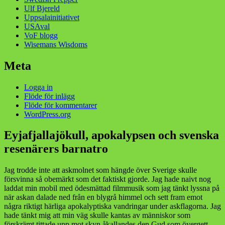
Ulf Bjereld
Uppsalainitiativet
USAval
VoF blogg
Wisemans Wisdoms
Meta
Logga in
Flöde för inlägg
Flöde för kommentarer
WordPress.org
Eyjafjallajökull, apokalypsen och svenska
resenärers barnatro
Jag trodde inte att askmolnet som hängde över Sverige skulle
försvinna så obemärkt som det faktiskt gjorde. Jag hade naivt nog
laddat min mobil med ödesmättad filmmusik som jag tänkt lyssna på
när askan dalade ned från en blygrå himmel och sett fram emot
några riktigt härliga apokalyptiska vandringar under askflagorna. Jag
hade tänkt mig att min väg skulle kantas av människor som
förskrämt tittade upp mot skyn åkallandes den Gud som övergett