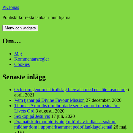
Hoppa
PKJonas
till
Politiskt korrekta tankar i min hjärna
innehåll
Meny och widgets
Om…
Mig
Kommentarsregler
Cookies
Senaste inlägg
Och som genom ett trollslag blev alla med ens lite rasrenare
6
april, 2021
Vem tjänar på Divine Favour Mission
27 december, 2020
Thomas Arnroths ofullbordade seriesymfoni om sina år i
Livets Ord
3 augusti, 2020
Sexköp på Jesu vis
17 juli, 2020
Dramatisk demonutdrivning utförd av indiansk spårare
mildrar dom i uppmärksammat pedofilanklagelsemål
26 maj,
2020