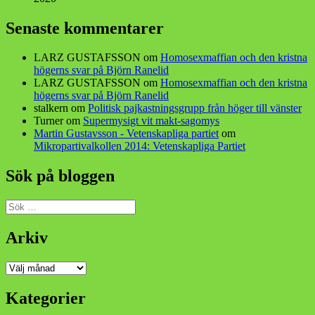
Senaste kommentarer
LARZ GUSTAFSSON
om
Homosexmaffian och den kristna
högerns svar på Björn Ranelid
LARZ GUSTAFSSON
om
Homosexmaffian och den kristna
högerns svar på Björn Ranelid
stalkern
om
Politisk pajkastningsgrupp från höger till vänster
Turner
om
Supermysigt vit makt-sagomys
Martin Gustavsson - Vetenskapliga partiet
om
Mikropartivalkollen 2014: Vetenskapliga Partiet
Sök på bloggen
Sök
efter:
Arkiv
Arkiv
Kategorier