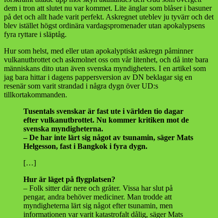
dem i tron att slutet nu var kommet. Lite änglar som blåser i basuner
på det och allt hade varit perfekt. Askregnet uteblev ju tyvärr och det
blev istället högst ordinära vardagspromenader utan apokalypsens
fyra ryttare i släptåg.
Hur som helst, med eller utan apokalyptiskt askregn påminner
vulkanutbrottet och askmolnet oss om vår litenhet, och då inte bara
människans dito utan även svenska myndigheters. I en artikel som
jag bara hittar i dagens pappersversion av DN beklagar sig en
resenär som varit strandad i några dygn över UD:s
tillkortakommanden.
Tusentals svenskar är fast ute i världen tio dagar
efter vulkanutbrottet. Nu kommer kritiken mot de
svenska myndigheterna.
– De har inte lärt sig något av tsunamin, säger Mats
Helgesson, fast i Bangkok i fyra dygn.
[…]
Hur är läget på flygplatsen?
– Folk sitter där nere och gråter. Vissa har slut på
pengar, andra behöver mediciner. Man trodde att
myndigheterna lärt sig något efter tsunamin, men
informationen var varit katastrofalt dålig, säger Mats