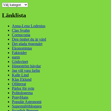
Kategorier
Länklista
Anna-Lena Lodenius
Clas Svahn
Cornucopia
Den ömhet du är värd
Det glada tjugotalet
Ekonomistas
Faktoider
garm
Gödsvinet
Häggström hävdar
Jag vill vara farlig
Kalle Lind
Klas Eklund
Ofiltrerat
Pärlor för svin
Politologerna
PonyHans
Populär Astronomi
Supermiljöbloggen
Swedish Prepper