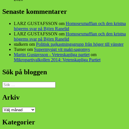
Senaste kommentarer
LARZ GUSTAFSSON
om
Homosexmaffian och den kristna
högerns svar på Björn Ranelid
LARZ GUSTAFSSON
om
Homosexmaffian och den kristna
högerns svar på Björn Ranelid
stalkern
om
Politisk pajkastningsgrupp från höger till vänster
Turner
om
Supermysigt vit makt-sagomys
Martin Gustavsson - Vetenskapliga partiet
om
Mikropartivalkollen 2014: Vetenskapliga Partiet
Sök på bloggen
Sök
efter:
Arkiv
Arkiv
Kategorier