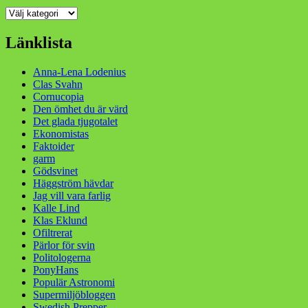
Kategorier
Länklista
Anna-Lena Lodenius
Clas Svahn
Cornucopia
Den ömhet du är värd
Det glada tjugotalet
Ekonomistas
Faktoider
garm
Gödsvinet
Häggström hävdar
Jag vill vara farlig
Kalle Lind
Klas Eklund
Ofiltrerat
Pärlor för svin
Politologerna
PonyHans
Populär Astronomi
Supermiljöbloggen
Swedish Prepper