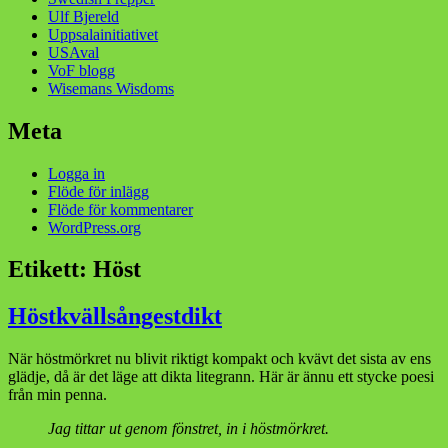
Ulf Bjereld
Uppsalainitiativet
USAval
VoF blogg
Wisemans Wisdoms
Meta
Logga in
Flöde för inlägg
Flöde för kommentarer
WordPress.org
Etikett:
Höst
Höstkvällsångestdikt
När höstmörkret nu blivit riktigt kompakt och kvävt det sista av ens
glädje, då är det läge att dikta litegrann. Här är ännu ett stycke poesi
från min penna.
Jag tittar ut genom fönstret, in i höstmörkret.