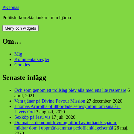
Hoppa
PKJonas
till
Politiskt korrekta tankar i min hjärna
innehåll
Meny och widgets
Om…
Mig
Kommentarsregler
Cookies
Senaste inlägg
Och som genom ett trollslag blev alla med ens lite rasrenare
6
april, 2021
Vem tjänar på Divine Favour Mission
27 december, 2020
Thomas Arnroths ofullbordade seriesymfoni om sina år i
Livets Ord
3 augusti, 2020
Sexköp på Jesu vis
17 juli, 2020
Dramatisk demonutdrivning utförd av indiansk spårare
mildrar dom i uppmärksammat pedofilanklagelsemål
26 maj,
2020