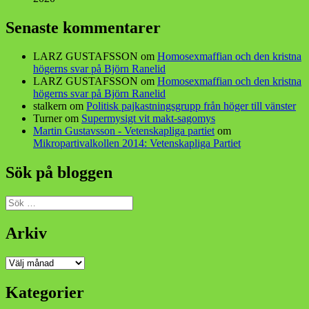
Senaste kommentarer
LARZ GUSTAFSSON
om
Homosexmaffian och den kristna
högerns svar på Björn Ranelid
LARZ GUSTAFSSON
om
Homosexmaffian och den kristna
högerns svar på Björn Ranelid
stalkern
om
Politisk pajkastningsgrupp från höger till vänster
Turner
om
Supermysigt vit makt-sagomys
Martin Gustavsson - Vetenskapliga partiet
om
Mikropartivalkollen 2014: Vetenskapliga Partiet
Sök på bloggen
Sök
efter:
Arkiv
Arkiv
Kategorier