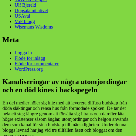
Ulf Bjereld
Uppsalainitiativet
USAval
VoF blogg
Wisemans Wisdoms
Meta
Logga in
Flöde för inlägg
Flöde för kommentarer
WordPress.org
Kanaliseringar av några utomjordingar
och en död kines i backspegeln
En del medier nöjer sig inte med att leverera diffusa budskap från
döda släktingar och rensa hus från förmodade spöken. De tar det
hela ett steg längre genom att försätta sig i trans och därefter låta
högre existenser såsom änglar, utomjordingar och helgon använda
dem som kanal för sina budskap till mänskligheten. Under denna
bloggs levnad har jag vid tre tillfällen åsett och bloggat om den
typen av seanser.