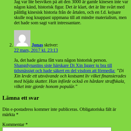
Jag var lite besviken på att den 3000 år gamle kinesen inte var
någon känd, historisk figur. Det är klart, det är lite svårt med
pålitlig kinesisk historia från de årtalen, och en f.d. kejsare
skulle nog knappast uppmana till att mindre materialism, men
det hade som sagt varit intressantare.
Jonas
skriver:
22 mars, 2017 kl. 23:13
Ja, det hade gärna fått vara någon historisk person.
Shangdynastins siste härskare Di Xin ligger ju bra till
tidsmässigt och hade säkert en del visdom att förmedla:
”Di
Xin levde ett utsvävande och kostsamt liv vilket finansierades
med höjda skatter. Han införde också en hårdare straffskala,
vilket inte gjorde honom populär.”
Lämna ett svar
Din e-postadress kommer inte publiceras.
Obligatoriska fält är
märkta
*
Kommentar
*