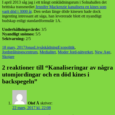
I april 2013 såg jag i ett trångt omklädningsrum i Solnahallen det
brittiska transmediet
Jennifer Mackenzie kanalisera en kines som
varit död i 3000 år
. Den sedan länge döde kinesen hade dock
ingenting intressant att säga, han levererade blott ett nyandligt
budskap enligt standardformulär 1A.
Underhållningsvärde:
3/5
Nyandligt snömos:
5/5
Sektvarning:
2/5
Postat
Författare
Kategorier
Taggar
18 mars, 2017
Jonas
Livsåskådning
Exopolitik
,
Jordstrålningscentrum
,
Medialitet
,
Moder Jord-nätverket
,
New Age
,
Skojare
2 reaktioner till “Kanaliseringar av några
utomjordingar och en död kines i
backspegeln”
Olof Å
skriver:
22 mars, 2017 kl. 22:08