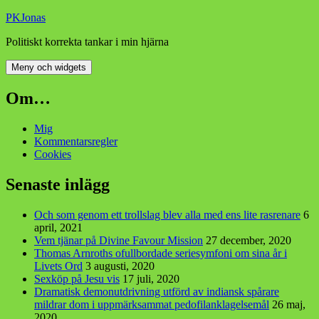
Hoppa
PKJonas
till
Politiskt korrekta tankar i min hjärna
innehåll
Meny och widgets
Om…
Mig
Kommentarsregler
Cookies
Senaste inlägg
Och som genom ett trollslag blev alla med ens lite rasrenare
6
april, 2021
Vem tjänar på Divine Favour Mission
27 december, 2020
Thomas Arnroths ofullbordade seriesymfoni om sina år i
Livets Ord
3 augusti, 2020
Sexköp på Jesu vis
17 juli, 2020
Dramatisk demonutdrivning utförd av indiansk spårare
mildrar dom i uppmärksammat pedofilanklagelsemål
26 maj,
2020