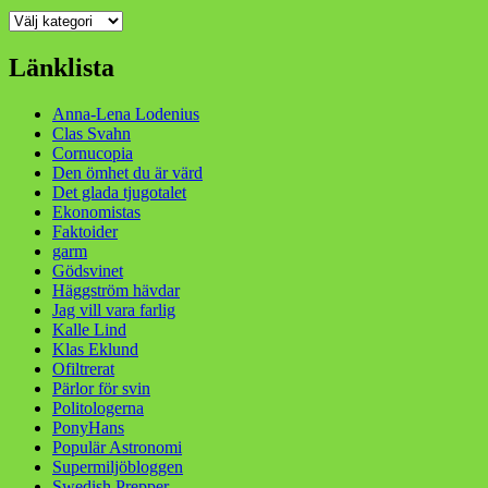
Kategorier
Länklista
Anna-Lena Lodenius
Clas Svahn
Cornucopia
Den ömhet du är värd
Det glada tjugotalet
Ekonomistas
Faktoider
garm
Gödsvinet
Häggström hävdar
Jag vill vara farlig
Kalle Lind
Klas Eklund
Ofiltrerat
Pärlor för svin
Politologerna
PonyHans
Populär Astronomi
Supermiljöbloggen
Swedish Prepper