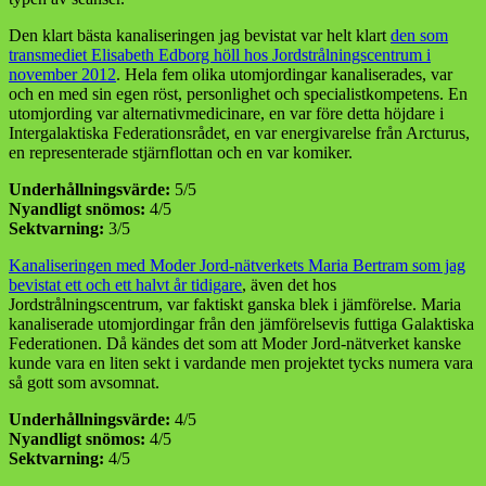
Den klart bästa kanaliseringen jag bevistat var helt klart
den som
transmediet Elisabeth Edborg höll hos Jordstrålningscentrum i
november 2012
. Hela fem olika utomjordingar kanaliserades, var
och en med sin egen röst, personlighet och specialistkompetens. En
utomjording var alternativmedicinare, en var före detta höjdare i
Intergalaktiska Federationsrådet, en var energivarelse från Arcturus,
en representerade stjärnflottan och en var komiker.
Underhållningsvärde:
5/5
Nyandligt snömos:
4/5
Sektvarning:
3/5
Kanaliseringen med Moder Jord-nätverkets Maria Bertram som jag
bevistat ett och ett halvt år tidigare
, även det hos
Jordstrålningscentrum, var faktiskt ganska blek i jämförelse. Maria
kanaliserade utomjordingar från den jämförelsevis futtiga Galaktiska
Federationen. Då kändes det som att Moder Jord-nätverket kanske
kunde vara en liten sekt i vardande men projektet tycks numera vara
så gott som avsomnat.
Underhållningsvärde:
4/5
Nyandligt snömos:
4/5
Sektvarning:
4/5