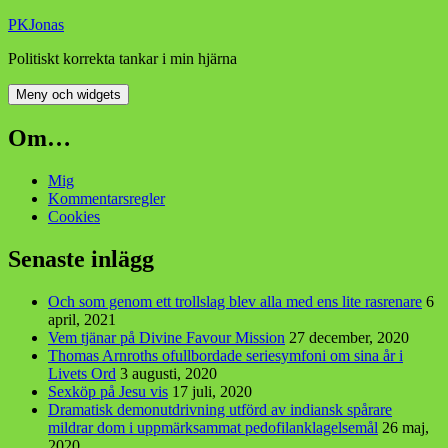
Hoppa
PKJonas
till
Politiskt korrekta tankar i min hjärna
innehåll
Meny och widgets
Om…
Mig
Kommentarsregler
Cookies
Senaste inlägg
Och som genom ett trollslag blev alla med ens lite rasrenare
6
april, 2021
Vem tjänar på Divine Favour Mission
27 december, 2020
Thomas Arnroths ofullbordade seriesymfoni om sina år i
Livets Ord
3 augusti, 2020
Sexköp på Jesu vis
17 juli, 2020
Dramatisk demonutdrivning utförd av indiansk spårare
mildrar dom i uppmärksammat pedofilanklagelsemål
26 maj,
2020