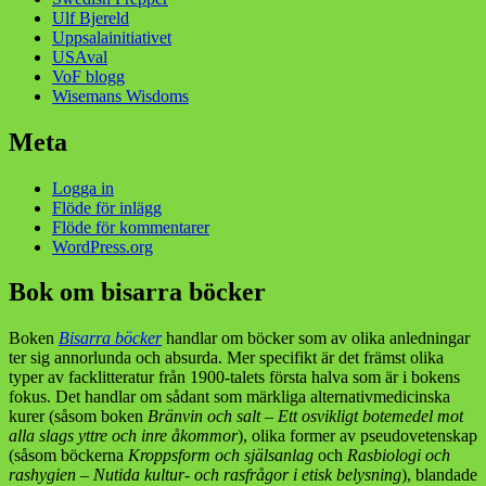
Ulf Bjereld
Uppsalainitiativet
USAval
VoF blogg
Wisemans Wisdoms
Meta
Logga in
Flöde för inlägg
Flöde för kommentarer
WordPress.org
Bok om bisarra böcker
Boken
Bisarra böcker
handlar om böcker som av olika anledningar
ter sig annorlunda och absurda. Mer specifikt är det främst olika
typer av facklitteratur från 1900-talets första halva som är i bokens
fokus. Det handlar om sådant som märkliga alternativmedicinska
kurer (såsom boken
Bränvin och salt – Ett osvikligt botemedel mot
alla slags yttre och inre åkommor
), olika former av pseudovetenskap
(såsom böckerna
Kroppsform och själsanlag
och
Rasbiologi och
rashygien – Nutida kultur- och rasfrågor i etisk belysning
), blandade