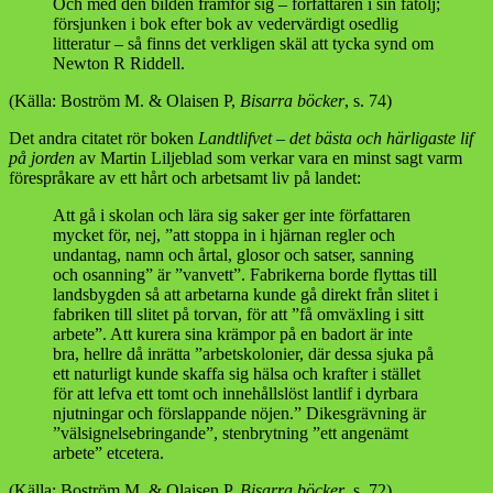
Och med den bilden framför sig – författaren i sin fåtölj;
försjunken i bok efter bok av vedervärdigt osedlig
litteratur – så finns det verkligen skäl att tycka synd om
Newton R Riddell.
(Källa: Boström M. & Olaisen P,
Bisarra böcker
, s. 74)
Det andra citatet rör boken
Landtlifvet – det bästa och härligaste lif
på jorden
av Martin Liljeblad som verkar vara en minst sagt varm
förespråkare av ett hårt och arbetsamt liv på landet:
Att gå i skolan och lära sig saker ger inte författaren
mycket för, nej, ”att stoppa in i hjärnan regler och
undantag, namn och årtal, glosor och satser, sanning
och osanning” är ”vanvett”. Fabrikerna borde flyttas till
landsbygden så att arbetarna kunde gå direkt från slitet i
fabriken till slitet på torvan, för att ”få omväxling i sitt
arbete”. Att kurera sina krämpor på en badort är inte
bra, hellre då inrätta ”arbetskolonier, där dessa sjuka på
ett naturligt kunde skaffa sig hälsa och krafter i stället
för att lefva ett tomt och innehållslöst lantlif i dyrbara
njutningar och förslappande nöjen.” Dikesgrävning är
”välsignelsebringande”, stenbrytning ”ett angenämt
arbete” etcetera.
(Källa: Boström M. & Olaisen P,
Bisarra böcker
, s. 72)