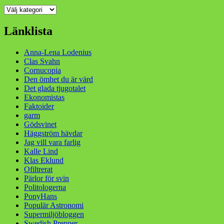
Kategorier
Länklista
Anna-Lena Lodenius
Clas Svahn
Cornucopia
Den ömhet du är värd
Det glada tjugotalet
Ekonomistas
Faktoider
garm
Gödsvinet
Häggström hävdar
Jag vill vara farlig
Kalle Lind
Klas Eklund
Ofiltrerat
Pärlor för svin
Politologerna
PonyHans
Populär Astronomi
Supermiljöbloggen
Swedish Prepper