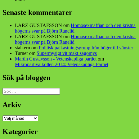
Senaste kommentarer
LARZ GUSTAFSSON
om
Homosexmaffian och den kristna
högerns svar på Björn Ranelid
LARZ GUSTAFSSON
om
Homosexmaffian och den kristna
högerns svar på Björn Ranelid
stalkern
om
Politisk pajkastningsgrupp från höger till vänster
Turner
om
Supermysigt vit makt-sagomys
Martin Gustavsson - Vetenskapliga partiet
om
Mikropartivalkollen 2014: Vetenskapliga Partiet
Sök på bloggen
Sök
efter:
Arkiv
Arkiv
Kategorier