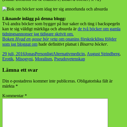
Liknande inlägg på denna blogg:
Två andra böcker som bygger på hur saker och ting i backspegeln
kan te sig väldigt märkliga och absurda är
de två böcker om gamla
tidningsannonser jag tidigare skrivit om.
Boken
Hvad en gosse bör veta
om onanins förskräckliga följder
som jag bloggat om
hade definitivt platsat i
Bisarra böcker
.
Postat
Författare
Kategorier
Taggar
29 juli, 2016
Jonas
Personligt
Alternativmedicin
,
August Strindberg
,
Erotik
,
Misogyni
,
Moralism
,
Pseudovetenskap
Lämna ett svar
Din e-postadress kommer inte publiceras.
Obligatoriska fält är
märkta
*
Kommentar
*