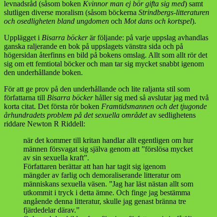
levnadsråd (såsom boken
Kvinnor man ej bör gifta sig med
) samt
slutligen diverse moralism (såsom böckerna
Strindbergs-litteraturen
och osedligheten bland ungdomen
och
Mot dans och kortspel
).
Upplägget i
Bisarra böcker
är följande: på varje uppslag avhandlas
ganska raljerande en bok på uppslagets vänstra sida och på
högersidan återfinns en bild på bokens omslag. Allt som allt rör det
sig om ett femtiotal böcker och man tar sig mycket snabbt igenom
den underhållande boken.
För att ge prov på den underhållande och lite raljanta stil som
författarna till
Bisarra böcker
håller sig med så avslutar jag med två
korta citat. Det första rör boken
Framtidsmannen och det tjugonde
århundradets problem på det sexuella området
av sedlighetens
riddare Newton R Riddell:
när det kommer till kritan handlar allt egentligen om hur
männen försvagat sig själva genom att ”förslösa mycket
av sin sexuella kraft”.
Författaren berättar att han har tagit sig igenom
mängder av farlig och demoraliserande litteratur om
människans sexuella väsen. ”Jag har läst nästan allt som
utkommit i tryck i detta ämne. Och finge jag bestämma
angående denna litteratur, skulle jag genast bränna tre
fjärdedelar därav.”