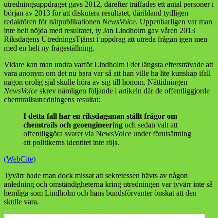
utredningsuppdraget gavs 2012, därefter träffades ett antal personer i
början av 2013 för att diskutera resultatet, däribland tydligen
redaktören för nätpublikationen
NewsVoice
. Uppenbarligen var man
inte helt nöjda med resultatet, ty Jan Lindholm gav våren 2013
Riksdagens UtredningsTjänst i uppdrag att utreda frågan igen men
med en helt ny frågeställning.
Vidare kan man undra varför Lindholm i det längsta eftersträvade att
vara anonym om det nu bara var så att han ville ha lite kunskap ifall
någon orolig själ skulle höra av sig till honom. Nättidningen
NewsVoice
skrev nämligen följande i artikeln där de offentliggjorde
chemtrailsutredningens resultat:
I detta fall har en riksdagsman ställt frågor om
chemtrails och geoengineering
och sedan valt att
offentliggöra svaret via NewsVoice under förutsättning
att politikerns identitet inte röjs.
(WebCite)
Tyvärr hade man dock missat att sekretessen hävts av någon
anledning och omständigheterna kring utredningen var tyvärr inte så
hemliga som Lindholm och hans bundsförvanter önskat att den
skulle vara.