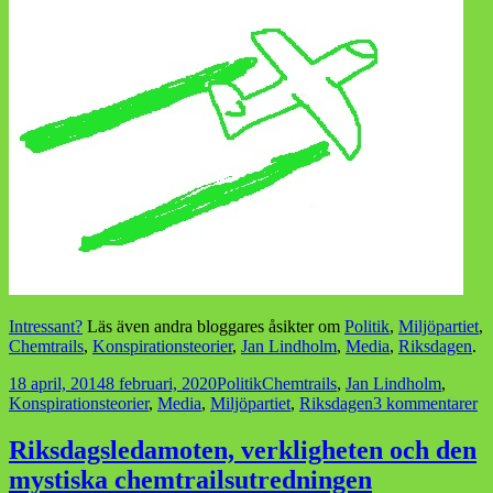
Intressant?
Läs även andra bloggares åsikter om
Politik
,
Miljöpartiet
,
Chemtrails
,
Konspirationsteorier
,
Jan Lindholm
,
Media
,
Riksdagen
.
Postat
Kategorier
Taggar
18 april, 2014
8 februari, 2020
Politik
Chemtrails
,
Jan Lindholm
,
til
Konspirationsteorier
,
Media
,
Miljöpartiet
,
Riksdagen
3 kommentarer
Ja
L
Riksdagsledamoten, verkligheten och den
o
mystiska chemtrailsutredningen
ch