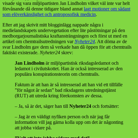
visade sig vara miljöpartisten Jan Lindholm vilket väl inte var helt
förvånande då denne tidigare bland annat
lagt motioner om sådant
som elöverkänslighet och antroposofisk medicin
.
Efter att jag skrivit mitt blogginlägg nappade några i
medielandskapets undervegetation efter lite påstötningar på den
medborgarjournalistiska kraftansträngningen och först ut med en
artikel om chemtrailsutredningen var
Nyheter24
. Att döma av de
svar Lindholm gav dem så verkade han då öppen för att chemtrails
faktiskt existerade.
Nyheter24
skrev:
Jan Lindholm
är miljöpartistisk riksdagsledamot och
ledamot i civilutskottet. Han är också intresserad av den
populära konspirationsteorin om chemtrails.
Faktum är att han är så intresserad att han vid ett tillfälle
”för något år sedan” bad riksdagens utredningstjänst
(RUT) att utreda kring förekomsten av dessa.
– Ja, så är det, säger han till
Nyheter24
och fortsätter:
– Jag är en väldigt nyfiken person och när jag får
information vill jag gärna kolla upp om det är någonting
att jobba vidare på.