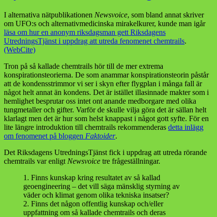
I alternativa nätpublikationen
Newsvoice
, som bland annat skriver
om UFO:s och alternativmedicinska mirakelkurer, kunde man igår
läsa om hur en anonym riksdagsman gett Riksdagens
UtredningsTjänst i uppdrag att utreda fenomenet chemtrails
.
(WebCite)
Tron på så kallade chemtrails hör till de mer extrema
konspirationsteorierna. De som anammar konspirationsteorin påstår
att de kondensstrimmor vi ser i skyn efter flygplan i många fall är
något helt annat än kondens. Det är istället illasinnade makter som i
hemlighet besprutar oss intet ont anande medborgare med olika
tungmetaller och gifter. Varför de skulle vilja göra det är sällan helt
klarlagt men det är hur som helst knappast i något gott syfte. För en
lite längre introduktion till chemtrails rekommenderas
detta inlägg
om fenomenet på bloggen
Faktoider
.
Det Riksdagens UtredningsTjänst fick i uppdrag att utreda rörande
chemtrails var enligt
Newsvoice
tre frågeställningar.
1. Finns kunskap kring resultatet av så kallad
geoengineering – det vill säga mänsklig styrning av
väder och klimat genom olika tekniska insatser?
2. Finns det någon offentlig kunskap och/eller
uppfattning om så kallade chemtrails och deras