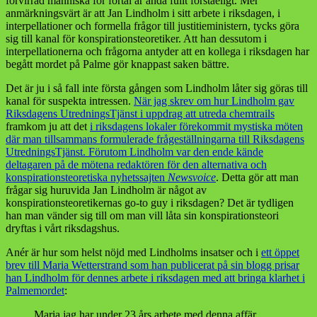
förvirrad människa för förtal är ändå fullt förståeligt. Mer
anmärkningsvärt är att Jan Lindholm i sitt arbete i riksdagen, i
interpellationer och formella frågor till justitieministern, tycks göra
sig till kanal för konspirationsteoretiker. Att han dessutom i
interpellationerna och frågorna antyder att en kollega i riksdagen har
begått mordet på Palme gör knappast saken bättre.
Det är ju i så fall inte första gången som Lindholm låter sig göras till
kanal för suspekta intressen.
När jag skrev om hur Lindholm gav
Riksdagens UtredningsTjänst i uppdrag att utreda chemtrails
framkom ju att det
i riksdagens lokaler förekommit mystiska möten
där man tillsammans formulerade frågeställningarna till Riksdagens
UtredningsTjänst. Förutom Lindholm var den ende kände
deltagaren på de mötena redaktören för den alternativa och
konspirationsteoretiska nyhetssajten
Newsvoice
. Detta gör att man
frågar sig huruvida Jan Lindholm är något av
konspirationsteoretikernas go-to guy i riksdagen? Det är tydligen
han man vänder sig till om man vill låta sin konspirationsteori
dryftas i vårt riksdagshus.
Anér är hur som helst nöjd med Lindholms insatser och i
ett öppet
brev till Maria Wetterstrand som han publicerat på sin blogg prisar
han Lindholm för dennes arbete i riksdagen med att bringa klarhet i
Palmemordet
:
Maria jag har under 23 års arbete med denna affär,