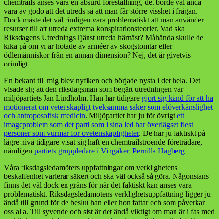
chemtrails anses vara en absurd föreställning, det borde väl ändå
vara av godo att det utreds så att man får större visshet i frågan.
Dock måste det väl rimligen vara problematiskt att man använder
resurser till att utreda extrema konspirationsteorier. Vad ska
Riksdagens UtredningsTjänst utreda härnäst? Måhända skulle de
kika på om vi är hotade av arméer av skogstomtar eller
ödlemänniskor från en annan dimension? Nej, det är givetvis
orimligt.
En bekant till mig blev nyfiken och började nysta i det hela. Det
visade sig att den riksdagsman som begärt utredningen var
miljöpartiets Jan Lindholm. Han har tidigare
gjort sig känd för att ha
motionerat om vetenskapligt tveksamma saker som elöverkänslighet
och antroposofisk medicin
. Miljöpartiet har ju för övrigt
ett
imageproblem som det parti som i sina led har överlägset flest
personer som vurmar för ovetenskapligheter
. De har ju faktiskt på
lägre nivå tidigare visat sig haft en chemtrailstroende företrädare,
nämligen
partiets gruppledare i Vingåker, Pernilla Hagberg
.
Våra riksdagsledamöters uppfattningar om verklighetens
beskaffenhet varierar säkert och ska väl också så göra. Någonstans
finns det väl dock en gräns för när det faktiskt kan anses vara
problematiskt. Riksdagsledamotens verklighetsuppfattning ligger ju
ändå till grund för de beslut han eller hon fattar och som påverkar
oss alla. Till syvende och sist är det ändå viktigt om man är i fas med