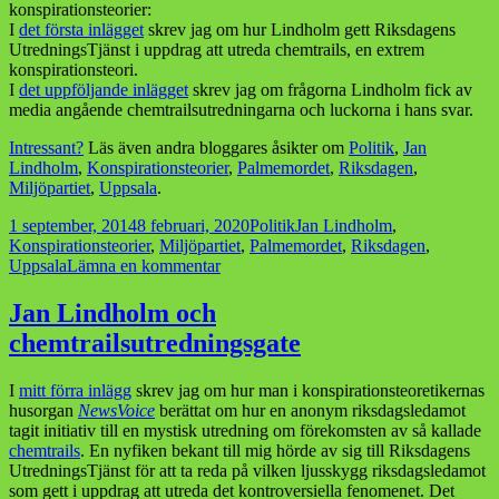
konspirationsteorier:
I
det första inlägget
skrev jag om hur Lindholm gett Riksdagens
UtredningsTjänst i uppdrag att utreda chemtrails, en extrem
konspirationsteori.
I
det uppföljande inlägget
skrev jag om frågorna Lindholm fick av
media angående chemtrailsutredningarna och luckorna i hans svar.
Intressant?
Läs även andra bloggares åsikter om
Politik
,
Jan
Lindholm
,
Konspirationsteorier
,
Palmemordet
,
Riksdagen
,
Miljöpartiet
,
Uppsala
.
Postat
Kategorier
Taggar
1 september, 2014
8 februari, 2020
Politik
Jan Lindholm
,
Konspirationsteorier
,
Miljöpartiet
,
Palmemordet
,
Riksdagen
,
till
Uppsala
Lämna en kommentar
Jan
Lindholm
Jan Lindholm och
–
chemtrailsutredningsgate
konspirationsteoretikernas
go-
to
I
mitt förra inlägg
skrev jag om hur man i konspirationsteoretikernas
guy
husorgan
NewsVoice
berättat om hur en anonym riksdagsledamot
i
tagit initiativ till en mystisk utredning om förekomsten av så kallade
riksdagen
chemtrails
. En nyfiken bekant till mig hörde av sig till Riksdagens
UtredningsTjänst för att ta reda på vilken ljusskygg riksdagsledamot
som gett i uppdrag att utreda det kontroversiella fenomenet. Det