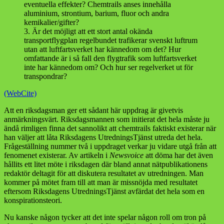
eventuella effekter? Chemtrails anses innehålla
aluminium, strontium, barium, fluor och andra
kemikalier/gifter?
3. Är det möjligt att ett stort antal okända
transportflygplan regelbundet trafikerar svenskt luftrum
utan att luftfartsverket har kännedom om det? Hur
omfattande är i så fall den flygtrafik som luftfartsverket
inte har kännedom om? Och hur ser regelverket ut för
transpondrar?
(WebCite)
Att en riksdagsman ger ett sådant här uppdrag är givetvis
anmärkningsvärt. Riksdagsmannen som initierat det hela måste ju
ändå rimligen finna det sannolikt att chemtrails faktiskt existerar när
han väljer att låta Riksdagens UtredningsTjänst utreda det hela.
Frågeställning nummer två i uppdraget verkar ju vidare utgå från att
fenomenet existerar. Av artikeln i
Newsvoice
att döma har det även
hållits ett litet möte i riksdagen där bland annat nätpublikationens
redaktör deltagit för att diskutera resultatet av utredningen. Man
kommer på mötet fram till att man är missnöjda med resultatet
eftersom Riksdagens UtredningsTjänst avfärdat det hela som en
konspirationsteori.
Nu kanske någon tycker att det inte spelar någon roll om tron på