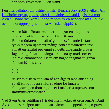
den som grovt förtal. Och stämt.
I en
interpellation till justitieminister Beatrice Ask 2009 i vilken Jan
Lindholm tog upp polisspåret i allmänhet och anklagelserna mot
Avsan i synnerhet kom Lindholm som av en händelse att till punkt
och pricka upprepa just denna Anérska käpphäst
:
Att en känd författare öppet anklagar en högt uppsatt
representant för rättsväsendet för att vara
Palmemördaren utan att någon rättsvårdande instans
tycks reagera uppfattar många som att makteliten inte
vill att en rättslig prövning av detta utpekande prövas.
Jag har uppfattat att många tar denna tystnad som ett
indirekt erkännande. Detta om något är ägnat att gräva
rättssamhällets grav.
[…]
Avser ministern att vidta någon åtgärd med anledning
av att en högt uppsatt företrädare för landets
rättssystem, en domare, öppet i medierna utpekas som
statsministermördare?
Vad Sven Anér beträffar så är det inte mycket att orda om. Att Anti
Avsan inte ser någon mening i att stämma en uppenbarligen gravt