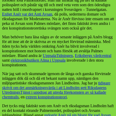
försöker lösa Palmemordet. Han har inriktat sig på det så kallade
polisspåret och påstår sig till och med veta vem som den ödesdigra
natten höll i mordvapnet i korsningen Sveavägen – Tunnelgatan.
Enligt Anér var det Anti Avsan
, då polis, sedermera domare och
riksdagsman för Moderaterna. Nu är Anér förvisso inte ensam om att
peka ut Avsan som Palmes mördare, det finns faktiskt även andra i
den konspirationsteoretiska svängen som också gör det.
Man behöver bara läsa några av de senaste inläggen på Anérs blogg
för att inse att de är skrivna av en mycket förvirrad människa. Med
tiden tycks hela världen omkring Anér ha blivit involverad i
konspirationen mot honom och hans försök att avslöja Palmes
mördare. Bland andra är
UppsalaTidningen
,
Eriksbergs vårdcentral
samt
elektronikbutiken Alina i Uppsala
involverade i den stora
konspirationen.
När jag satt och skummade igenom de långa och ganska förvirrade
inläggen dök då och då ett bekant namn upp, nämligen den
miljöpartistiske riksdagsmannen Jan Lindholms. Jag har ju
tidigare
skrivit om det anmärkningsvärda i att Lindholm gett Riksdagens
UtredningsTjänst i uppdrag att utreda förekomsten av så kallade
chemtrails
, en
extrem konspirationsteori
.
Det tycks mig faktiskt som om Anér och riksdagsman Lindholm haft
en del kontakt rörande Palmemordet, polisspåret och Avsans
inblandning. Bland annat
redogör Anér på sin blogg för vad Avsan