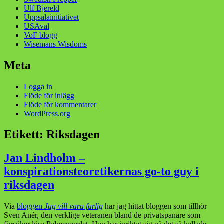
Ulf Bjereld
Uppsalainitiativet
USAval
VoF blogg
Wisemans Wisdoms
Meta
Logga in
Flöde för inlägg
Flöde för kommentarer
WordPress.org
Etikett:
Riksdagen
Jan Lindholm –
konspirationsteoretikernas go-to guy i
riksdagen
Via
bloggen
Jag vill vara farlig
har jag hittat bloggen som tillhör
Sven Anér, den verklige veteranen bland de privatspanare som