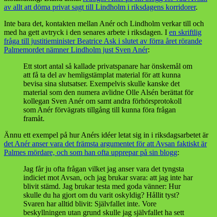
av allt att döma privat sagt till Lindholm i riksdagens korridorer
.
Inte bara det, kontakten mellan Anér och Lindholm verkar till och
med ha gett avtryck i den senares arbete i riksdagen. I
en skriftlig
fråga till justitieminister Beatrice Ask i slutet av förra året rörande
Palmemordet nämner Lindholm just Sven Anér
:
Ett stort antal så kallade privatspanare har önskemål om
att få ta del av hemligstämplat material för att kunna
bevisa sina slutsatser. Exempelvis skulle kanske det
material som den numera avlidne Olle Alsén berättat för
kollegan Sven Anér om samt andra förhörsprotokoll
som Anér förvägrats tillgång till kunna föra frågan
framåt.
Ännu ett exempel på hur Anérs idéer letat sig in i riksdagsarbetet är
det Anér anser vara det främsta argumentet för att Avsan faktiskt är
Palmes mördare, och som han ofta upprepar på sin blogg
:
Jag får ju ofta frågan vilket jag anser vara det tyngsta
indiciet mot Avsan, och jag brukar svara: att jag inte har
blivit stämd. Jag brukar testa med goda vänner: Hur
skulle du ha gjort om du varit oskyldig? Hållit tyst?
Svaren har alltid blivit: Självfallet inte. Vore
beskyllningen utan grund skulle jag självfallet ha sett