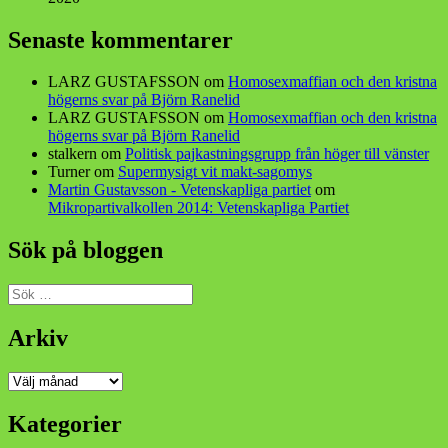
Senaste kommentarer
LARZ GUSTAFSSON
om
Homosexmaffian och den kristna
högerns svar på Björn Ranelid
LARZ GUSTAFSSON
om
Homosexmaffian och den kristna
högerns svar på Björn Ranelid
stalkern
om
Politisk pajkastningsgrupp från höger till vänster
Turner
om
Supermysigt vit makt-sagomys
Martin Gustavsson - Vetenskapliga partiet
om
Mikropartivalkollen 2014: Vetenskapliga Partiet
Sök på bloggen
Sök
efter:
Arkiv
Arkiv
Kategorier