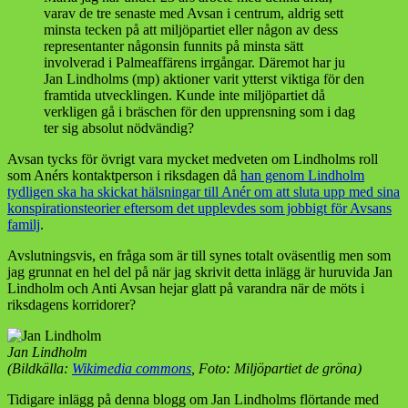
varav de tre senaste med Avsan i centrum, aldrig sett
minsta tecken på att miljöpartiet eller någon av dess
representanter någonsin funnits på minsta sätt
involverad i Palmeaffärens irrgångar. Däremot har ju
Jan Lindholms (mp) aktioner varit ytterst viktiga för den
framtida utvecklingen. Kunde inte miljöpartiet då
verkligen gå i bräschen för den upprensning som i dag
ter sig absolut nödvändig?
Avsan tycks för övrigt vara mycket medveten om Lindholms roll
som Anérs kontaktperson i riksdagen då
han genom Lindholm
tydligen ska ha skickat hälsningar till Anér om att sluta upp med sina
konspirationsteorier eftersom det upplevdes som jobbigt för Avsans
familj
.
Avslutningsvis, en fråga som är till synes totalt oväsentlig men som
jag grunnat en hel del på när jag skrivit detta inlägg är huruvida Jan
Lindholm och Anti Avsan hejar glatt på varandra när de möts i
riksdagens korridorer?
Jan Lindholm
(Bildkälla:
Wikimedia commons
, Foto: Miljöpartiet de gröna)
Tidigare inlägg på denna blogg om Jan Lindholms flörtande med