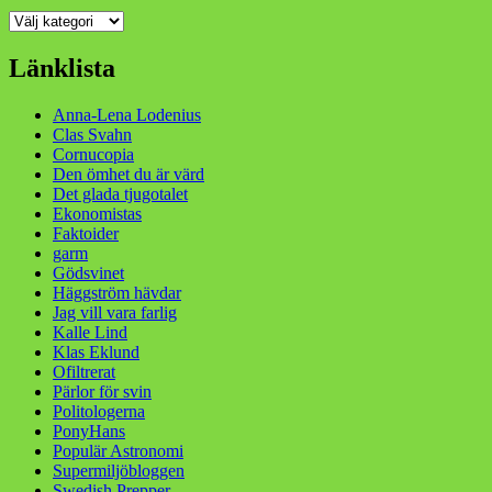
Kategorier
Länklista
Anna-Lena Lodenius
Clas Svahn
Cornucopia
Den ömhet du är värd
Det glada tjugotalet
Ekonomistas
Faktoider
garm
Gödsvinet
Häggström hävdar
Jag vill vara farlig
Kalle Lind
Klas Eklund
Ofiltrerat
Pärlor för svin
Politologerna
PonyHans
Populär Astronomi
Supermiljöbloggen
Swedish Prepper