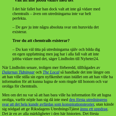
”Valt att inte jobba vidare med det”
I det här fallet har han dock valt att inte gå vidare med
chemtrails – även om utredningarna inte var helt
perfekta.
– De gav ju inte några absoluta svar om huruvida det
existerar.
Tror du att chemtrails existerar?
– Du kan väl titta på utredningarna själv och bilda dig
en egen uppfattning men jag har i alla fall valt att inte
jobba vidare med det, säger Lindholm till Nyheter24.
När Lindholm senare, troligen mer förberedd, tillfrågades av
Dalarnas Tidningar
och
The Local
så handlade det inte längre om
att han ville stilla sin egen nyfikenhet utan istället om att han ville ha
information för att kunna lugna de som ringde till honom och var
oroliga för chemtrails.
Men om det nu var så att han bara ville ha information för att lugna
oroliga, varför nöjde han sig då inte med
den första utredningens
svar att det hela kunde avfärdas som konspirationsteorier
, utan kände
sig nödgad att ge Riksdagens UtredningsTjänst
ännu ett uppdrag
.
Det är en av alla märkligheter i den här historien. Det första