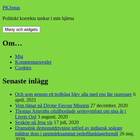
Hoppa
PKJonas
till
Politiskt korrekta tankar i min hjärna
innehåll
Meny och widgets
Om…
Mig
Kommentarsregler
Cookies
Senaste inlägg
Och som genom ett trollslag blev alla med ens lite rasrenare
6
april, 2021
Vem tjänar på Divine Favour Mission
27 december, 2020
Thomas Arnroths ofullbordade seriesymfoni om sina år i
Livets Ord
3 augusti, 2020
Sexköp på Jesu vis
17 juli, 2020
Dramatisk demonutdrivning utförd av indiansk spårare
mildrar dom i uppmärksammat pedofilanklagelsemål
26 maj,
2020