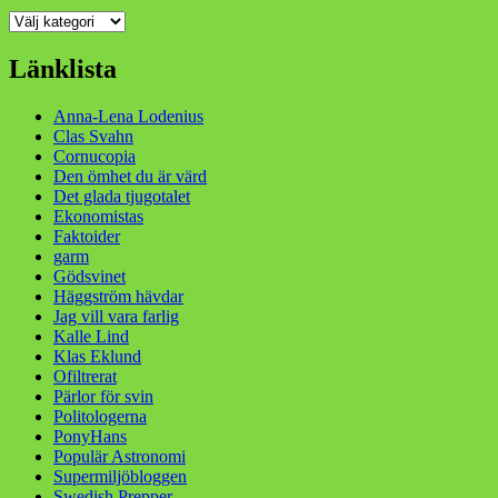
Kategorier
Länklista
Anna-Lena Lodenius
Clas Svahn
Cornucopia
Den ömhet du är värd
Det glada tjugotalet
Ekonomistas
Faktoider
garm
Gödsvinet
Häggström hävdar
Jag vill vara farlig
Kalle Lind
Klas Eklund
Ofiltrerat
Pärlor för svin
Politologerna
PonyHans
Populär Astronomi
Supermiljöbloggen
Swedish Prepper