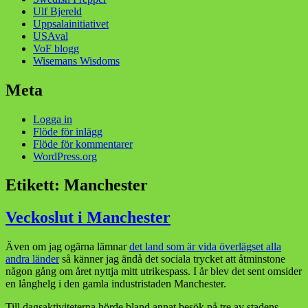
Ulf Bjereld
Uppsalainitiativet
USAval
VoF blogg
Wisemans Wisdoms
Meta
Logga in
Flöde för inlägg
Flöde för kommentarer
WordPress.org
Etikett:
Manchester
Veckoslut i Manchester
Även om jag ogärna lämnar
det land som är vida överlägset alla
andra länder
så känner jag ändå det sociala trycket att åtminstone
någon gång om året nyttja mitt utrikespass. I år blev det sent omsider
en långhelg i den gamla industristaden Manchester.
Till dagsaktiviteterna hörde bland annat besök på tre av stadens