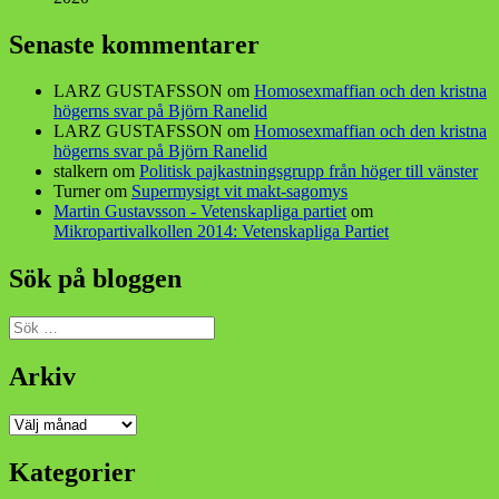
Senaste kommentarer
LARZ GUSTAFSSON
om
Homosexmaffian och den kristna
högerns svar på Björn Ranelid
LARZ GUSTAFSSON
om
Homosexmaffian och den kristna
högerns svar på Björn Ranelid
stalkern
om
Politisk pajkastningsgrupp från höger till vänster
Turner
om
Supermysigt vit makt-sagomys
Martin Gustavsson - Vetenskapliga partiet
om
Mikropartivalkollen 2014: Vetenskapliga Partiet
Sök på bloggen
Sök
efter:
Arkiv
Arkiv
Kategorier