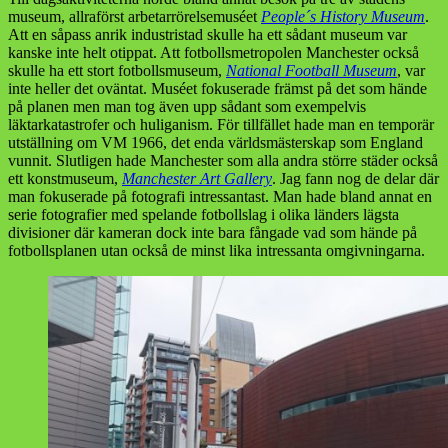
museum, allraförst arbetarrörelsemuséet
People´s History Museum
.
Att en såpass anrik industristad skulle ha ett sådant museum var
kanske inte helt otippat. Att fotbollsmetropolen Manchester också
skulle ha ett stort fotbollsmuseum,
National Football Museum
, var
inte heller det oväntat. Muséet fokuserade främst på det som hände
på planen men man tog även upp sådant som exempelvis
läktarkatastrofer och huliganism. För tillfället hade man en temporär
utställning om VM 1966, det enda världsmästerskap som England
vunnit. Slutligen hade Manchester som alla andra större städer också
ett konstmuseum,
Manchester Art Gallery
. Jag fann nog de delar där
man fokuserade på fotografi intressantast. Man hade bland annat en
serie fotografier med spelande fotbollslag i olika länders lägsta
divisioner där kameran dock inte bara fångade vad som hände på
fotbollsplanen utan också de minst lika intressanta omgivningarna.