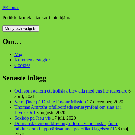
Hoppa
PKJonas
till
Politiskt korrekta tankar i min hjärna
innehåll
Meny och widgets
Om…
Mig
Kommentarsregler
Cookies
Senaste inlägg
Och som genom ett trollslag blev alla med ens lite rasrenare
6
april, 2021
Vem tjänar på Divine Favour Mission
27 december, 2020
Thomas Arnroths ofullbordade seriesymfoni om sina år i
Livets Ord
3 augusti, 2020
Sexköp på Jesu vis
17 juli, 2020
Dramatisk demonutdrivning utförd av indiansk spårare
mildrar dom i uppmärksammat pedofilanklagelsemål
26 maj,
2020