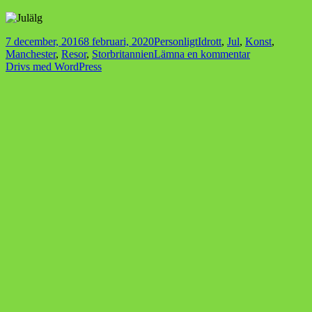
Postat
Kategorier
Taggar
7 december, 2016
8 februari, 2020
Personligt
Idrott
,
Jul
,
Konst
,
till
Manchester
,
Resor
,
Storbritannien
Lämna en kommentar
Veckoslut
Drivs med WordPress
i
Manchester