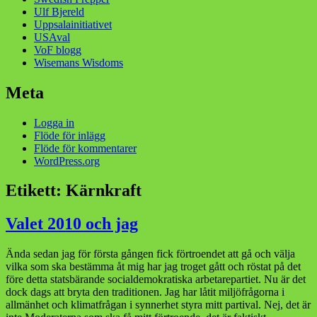
Ulf Bjereld
Uppsalainitiativet
USAval
VoF blogg
Wisemans Wisdoms
Meta
Logga in
Flöde för inlägg
Flöde för kommentarer
WordPress.org
Etikett:
Kärnkraft
Valet 2010 och jag
Ända sedan jag för första gången fick förtroendet att gå och välja
vilka som ska bestämma åt mig har jag troget gått och röstat på det
före detta statsbärande socialdemokratiska arbetarepartiet. Nu är det
dock dags att bryta den traditionen. Jag har låtit miljöfrågorna i
allmänhet och klimatfrågan i synnerhet styra mitt partival. Nej, det är