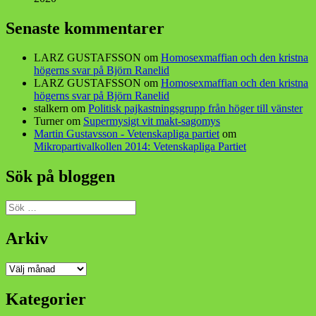
Senaste kommentarer
LARZ GUSTAFSSON
om
Homosexmaffian och den kristna
högerns svar på Björn Ranelid
LARZ GUSTAFSSON
om
Homosexmaffian och den kristna
högerns svar på Björn Ranelid
stalkern
om
Politisk pajkastningsgrupp från höger till vänster
Turner
om
Supermysigt vit makt-sagomys
Martin Gustavsson - Vetenskapliga partiet
om
Mikropartivalkollen 2014: Vetenskapliga Partiet
Sök på bloggen
Sök
efter:
Arkiv
Arkiv
Kategorier