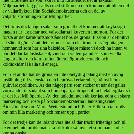
inte Moderaterna som ska få mitt förtroende, det är faktiskt
Miljöpartiet. Jag går alltså med strömmen och kommer att bli en del
av väljarflykten från Socialdemokraterna och en del av
väljartillströmningen för Miljöpartiet.
Det finns dock några saker som gör att det kommer att knyta sig i
magen när jag petar ned valsedlarna i kuverten imorgon. För det
första är det kärnkraftsmotståndet hos de gröna. Fission är definitivt
ett sätt att göra så att det kommer fram elektroner ur vägguttagen
hemmavid som har sina baksidor. Något måste vi dock ha innan vi
når det där fantastiska sol, vind och vatten-paradiset som vi alla
längtar efter och kärnkraften är en högproducerande och
koldioxidsnål källa till energi.
För det andra har de gröna en inte obetydlig falang med en avog
inställning till vetenskap och beprövad erfarenhet, främst inom
sjukvårdspolitiken. Är det något parti som sticker ut när det gäller
vurmande för sådant som homeopati, antroposofi och elallergiker så
är det just Miljöpartiet. Av den anledningen tänker jag göra en skarp
markering och rösta på Socialdemokraterna i landstingsvalet.
Återstår att se om Maria Wetterstrand och Peter Eriksson tar notis
om min lilla markering och rensar upp i partiet.
För det tredje kan de ibland vara lite så där fräckt frihetliga och till
exempel inte problematisera friskolor så mycket som man skulle
kunna önska.