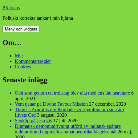
Hoppa
PKJonas
till
Politiskt korrekta tankar i min hjärna
innehåll
Meny och widgets
Om…
Mig
Kommentarsregler
Cookies
Senaste inlägg
Och som genom ett trollslag blev alla med ens lite rasrenare
6
april, 2021
Vem tjänar på Divine Favour Mission
27 december, 2020
Thomas Arnroths ofullbordade seriesymfoni om sina år i
Livets Ord
3 augusti, 2020
Sexköp på Jesu vis
17 juli, 2020
Dramatisk demonutdrivning utförd av indiansk spårare
mildrar dom i uppmärksammat pedofilanklagelsemål
26 maj,
2020