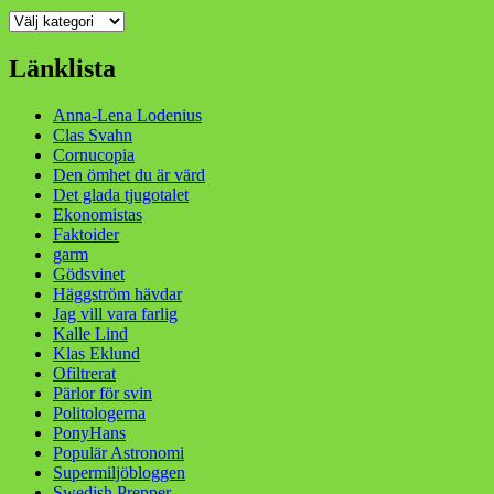
Kategorier
Länklista
Anna-Lena Lodenius
Clas Svahn
Cornucopia
Den ömhet du är värd
Det glada tjugotalet
Ekonomistas
Faktoider
garm
Gödsvinet
Häggström hävdar
Jag vill vara farlig
Kalle Lind
Klas Eklund
Ofiltrerat
Pärlor för svin
Politologerna
PonyHans
Populär Astronomi
Supermiljöbloggen
Swedish Prepper