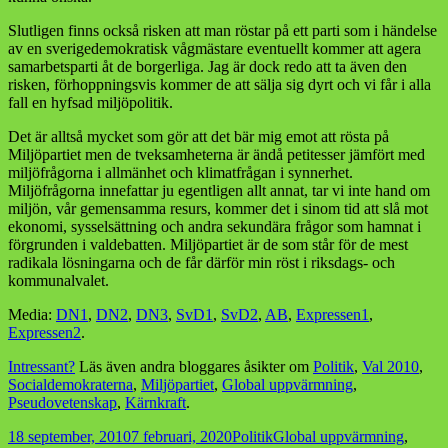
Slutligen finns också risken att man röstar på ett parti som i händelse
av en sverigedemokratisk vågmästare eventuellt kommer att agera
samarbetsparti åt de borgerliga. Jag är dock redo att ta även den
risken, förhoppningsvis kommer de att sälja sig dyrt och vi får i alla
fall en hyfsad miljöpolitik.
Det är alltså mycket som gör att det bär mig emot att rösta på
Miljöpartiet men de tveksamheterna är ändå petitesser jämfört med
miljöfrågorna i allmänhet och klimatfrågan i synnerhet.
Miljöfrågorna innefattar ju egentligen allt annat, tar vi inte hand om
miljön, vår gemensamma resurs, kommer det i sinom tid att slå mot
ekonomi, sysselsättning och andra sekundära frågor som hamnat i
förgrunden i valdebatten. Miljöpartiet är de som står för de mest
radikala lösningarna och de får därför min röst i riksdags- och
kommunalvalet.
Media:
DN1
,
DN2
,
DN3
,
SvD1
,
SvD2
,
AB
,
Expressen1
,
Expressen2
.
Intressant?
Läs även andra bloggares åsikter om
Politik
,
Val 2010
,
Socialdemokraterna
,
Miljöpartiet
,
Global uppvärmning
,
Pseudovetenskap
,
Kärnkraft
.
Postat
Kategorier
Taggar
18 september, 2010
7 februari, 2020
Politik
Global uppvärmning
,