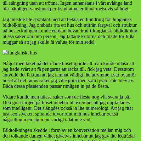
till stängning utan att tröttna. Ingen annanstans i vårt avlånga land
blir nämligen vansinnet per kvadratmeter tillnärmelsevis så högt.
Jag inledde lite spontant med att betala en hundring för Jungiansk
bildtolkning. Jag ombads rita ett hus och utifrån färgval och struktur
på husteckningen kunde en dam bevandrad i Jungiansk bildtolkning
utläsa saker om min person. Jag fattade kritorna och ritade för fulla
muggar så att jag skulle få valuta för min sedel.
Något med taket på det ritade huset gjorde att man kunde utläsa att
jag hade svårt att få pengarna att räcka till, fick jag veta. Dessutom
antydde det faktum att jag lämnat väldigt lite utrymme kvar ovanför
huset att det fanns saker jag ville göra men som tyvärr inte blev av.
Båda dessa påståenden passar rimligen in på de flesta.
Vidare kunde man utläsa saker som de flesta nog vill svara ja på.
Den gula färgen på huset innebar till exempel att jag uppfattades
som intelligent. Det slängdes också in lite numerologi. Att jag ritat
just sex stycken spirande tuvor runt mitt hus innebar också
någonting men jag minns ärligt talat inte vad.
Bildtolkningen skedde i form av en konversation mellan mig och
den tolkande damen vilket givetvis innebar att jag gav lite ledtrådar