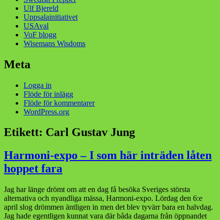
Ulf Bjereld
Uppsalainitiativet
USAval
VoF blogg
Wisemans Wisdoms
Meta
Logga in
Flöde för inlägg
Flöde för kommentarer
WordPress.org
Etikett:
Carl Gustav Jung
Harmoni-expo – I som här inträden låten
hoppet fara
Jag har länge drömt om att en dag få besöka Sveriges största
alternativa och nyandliga mässa, Harmoni-expo. Lördag den 6:e
april slog drömmen äntligen in men det blev tyvärr bara en halvdag.
Jag hade egentligen kunnat vara där båda dagarna från öppnandet