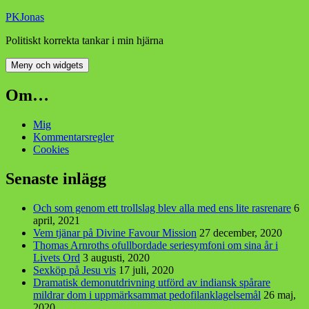
Hoppa
PKJonas
till
Politiskt korrekta tankar i min hjärna
innehåll
Meny och widgets
Om…
Mig
Kommentarsregler
Cookies
Senaste inlägg
Och som genom ett trollslag blev alla med ens lite rasrenare
6
april, 2021
Vem tjänar på Divine Favour Mission
27 december, 2020
Thomas Arnroths ofullbordade seriesymfoni om sina år i
Livets Ord
3 augusti, 2020
Sexköp på Jesu vis
17 juli, 2020
Dramatisk demonutdrivning utförd av indiansk spårare
mildrar dom i uppmärksammat pedofilanklagelsemål
26 maj,
2020