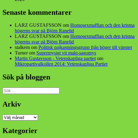
Senaste kommentarer
LARZ GUSTAFSSON
om
Homosexmaffian och den kristna
högerns svar på Björn Ranelid
LARZ GUSTAFSSON
om
Homosexmaffian och den kristna
högerns svar på Björn Ranelid
stalkern
om
Politisk pajkastningsgrupp från höger till vänster
Turner
om
Supermysigt vit makt-sagomys
Martin Gustavsson - Vetenskapliga partiet
om
Mikropartivalkollen 2014: Vetenskapliga Partiet
Sök på bloggen
Sök
efter:
Arkiv
Arkiv
Kategorier