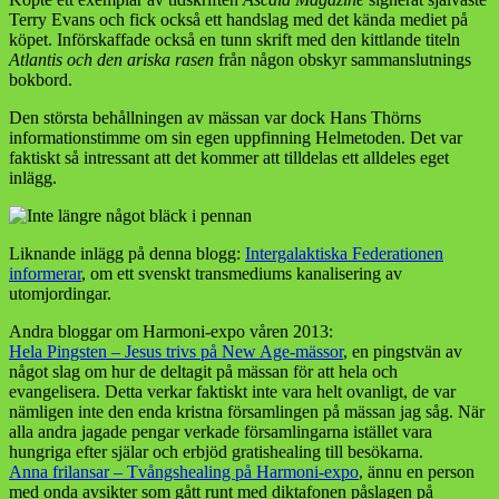
Terry Evans och fick också ett handslag med det kända mediet på
köpet. Införskaffade också en tunn skrift med den kittlande titeln
Atlantis och den ariska rasen
från någon obskyr sammanslutnings
bokbord.
Den största behållningen av mässan var dock Hans Thörns
informationstimme om sin egen uppfinning Helmetoden. Det var
faktiskt så intressant att det kommer att tilldelas ett alldeles eget
inlägg.
Liknande inlägg på denna blogg:
Intergalaktiska Federationen
informerar
, om ett svenskt transmediums kanalisering av
utomjordingar.
Andra bloggar om Harmoni-expo våren 2013:
Hela Pingsten – Jesus trivs på New Age-mässor
, en pingstvän av
något slag om hur de deltagit på mässan för att hela och
evangelisera. Detta verkar faktiskt inte vara helt ovanligt, de var
nämligen inte den enda kristna församlingen på mässan jag såg. När
alla andra jagade pengar verkade församlingarna istället vara
hungriga efter själar och erbjöd gratishealing till besökarna.
Anna frilansar – Tvångshealing på Harmoni-expo
, ännu en person
med onda avsikter som gått runt med diktafonen påslagen på