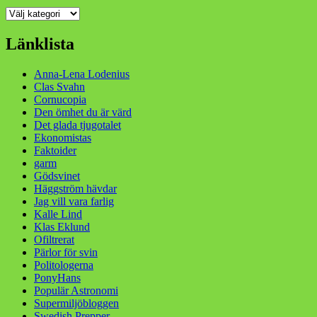
Kategorier
Länklista
Anna-Lena Lodenius
Clas Svahn
Cornucopia
Den ömhet du är värd
Det glada tjugotalet
Ekonomistas
Faktoider
garm
Gödsvinet
Häggström hävdar
Jag vill vara farlig
Kalle Lind
Klas Eklund
Ofiltrerat
Pärlor för svin
Politologerna
PonyHans
Populär Astronomi
Supermiljöbloggen
Swedish Prepper