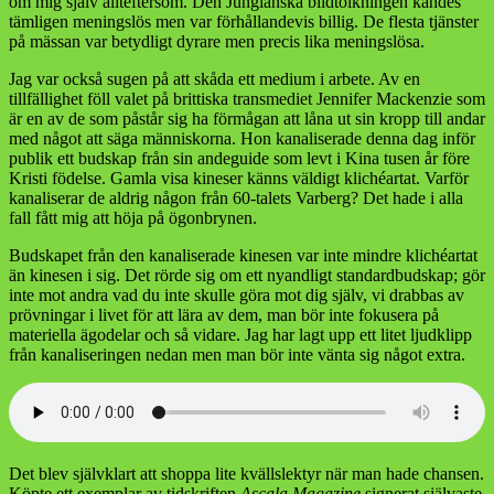
om mig själv allteftersom. Den Jungianska bildtolkningen kändes
tämligen meningslös men var förhållandevis billig. De flesta tjänster
på mässan var betydligt dyrare men precis lika meningslösa.
Jag var också sugen på att skåda ett medium i arbete. Av en
tillfällighet föll valet på brittiska transmediet Jennifer Mackenzie som
är en av de som påstår sig ha förmågan att låna ut sin kropp till andar
med något att säga människorna. Hon kanaliserade denna dag inför
publik ett budskap från sin andeguide som levt i Kina tusen år före
Kristi födelse. Gamla visa kineser känns väldigt klichéartat. Varför
kanaliserar de aldrig någon från 60-talets Varberg? Det hade i alla
fall fått mig att höja på ögonbrynen.
Budskapet från den kanaliserade kinesen var inte mindre klichéartat
än kinesen i sig. Det rörde sig om ett nyandligt standardbudskap; gör
inte mot andra vad du inte skulle göra mot dig själv, vi drabbas av
prövningar i livet för att lära av dem, man bör inte fokusera på
materiella ägodelar och så vidare. Jag har lagt upp ett litet ljudklipp
från kanaliseringen nedan men man bör inte vänta sig något extra.
Det blev självklart att shoppa lite kvällslektyr när man hade chansen.
Köpte ett exemplar av tidskriften
Ascala Magazine
signerat självaste