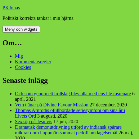
Hoppa
PKJonas
till
Politiskt korrekta tankar i min hjärna
innehåll
Meny och widgets
Om…
Mig
Kommentarsregler
Cookies
Senaste inlägg
Och som genom ett trollslag blev alla med ens lite rasrenare
6
april, 2021
Vem tjänar på Divine Favour Mission
27 december, 2020
Thomas Arnroths ofullbordade seriesymfoni om sina år i
Livets Ord
3 augusti, 2020
Sexköp på Jesu vis
17 juli, 2020
Dramatisk demonutdrivning utförd av indiansk spårare
mildrar dom i uppmärksammat pedofilanklagelsemål
26 maj,
2020