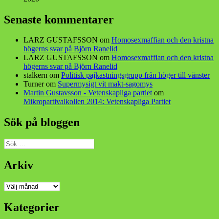
Senaste kommentarer
LARZ GUSTAFSSON
om
Homosexmaffian och den kristna
högerns svar på Björn Ranelid
LARZ GUSTAFSSON
om
Homosexmaffian och den kristna
högerns svar på Björn Ranelid
stalkern
om
Politisk pajkastningsgrupp från höger till vänster
Turner
om
Supermysigt vit makt-sagomys
Martin Gustavsson - Vetenskapliga partiet
om
Mikropartivalkollen 2014: Vetenskapliga Partiet
Sök på bloggen
Sök
efter:
Arkiv
Arkiv
Kategorier