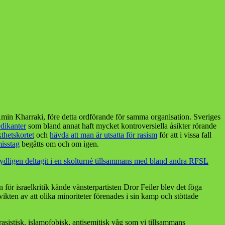
 Kharraki, före detta ordförande för samma organisation. Sveriges
edikanter
som bland annat haft mycket kontroversiella åsikter rörande
thetskortet
och
hävda att man är utsatta för rasism
för att i vissa fall
isstag
begåtts om och om igen.
” tydligen deltagit i en skolturné tillsammans med bland andra RFSL
en för israelkritik kände vänsterpartisten Dror Feiler blev det föga
vikten av att olika minoriteter förenades i sin kamp och stöttade
rasistisk, islamofobisk, antisemitisk våg som vi tillsammans