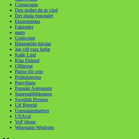
Cornucopia
Den ömhet du är värd
Det glada tjugotalet
Ekonomistas
Faktoider
garm
Gödsvinet
Häggström hävdar
Jag vill vara farlig
Kalle Lind
Klas Eklund
Ofiltrerat
Pärlor för svin
Politologerna
PonyHans
Populär Astronomi
Supermiljöbloggen
Swedish Prepper
Ulf Bjereld
Uppsalainitiativet
USAval
VoF blogg
Wisemans Wisdoms