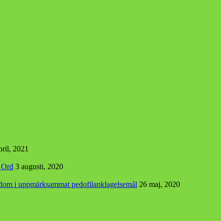
pril, 2021
s Ord
3 augusti, 2020
r dom i uppmärksammat pedofilanklagelsemål
26 maj, 2020