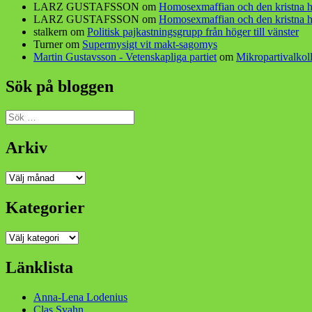
LARZ GUSTAFSSON
om
Homosexmaffian och den kristna h
LARZ GUSTAFSSON
om
Homosexmaffian och den kristna h
stalkern
om
Politisk pajkastningsgrupp från höger till vänster
Turner
om
Supermysigt vit makt-sagomys
Martin Gustavsson - Vetenskapliga partiet
om
Mikropartivalkoll
Sök på bloggen
Sök
efter:
Arkiv
Arkiv
Kategorier
Kategorier
Länklista
Anna-Lena Lodenius
Clas Svahn