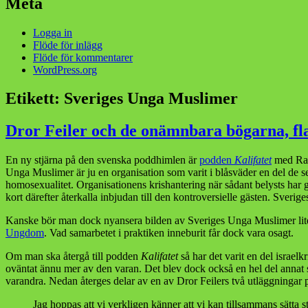
Meta
Logga in
Flöde för inlägg
Flöde för kommentarer
WordPress.org
Etikett:
Sveriges Unga Muslimer
Dror Feiler och de onämnbara bögarna, fl
En ny stjärna på den svenska poddhimlen är
podden
Kalifatet
med Ras
Unga Muslimer är ju en organisation som varit i blåsväder en del de s
homosexualitet. Organisationens krishantering när sådant belysts har
kort därefter återkalla inbjudan till den kontroversielle gästen. Sve
Kanske bör man dock nyansera bilden av Sveriges Unga Muslimer lite
Ungdom
. Vad samarbetet i praktiken inneburit får dock vara osagt.
Om man ska återgå till podden
Kalifatet
så har det varit en del israelk
oväntat ännu mer av den varan. Det blev dock också en hel del annat sna
varandra. Nedan återges delar av en av Dror Feilers två utläggningar 
Jag hoppas att vi verkligen känner att vi kan tillsammans sätta 