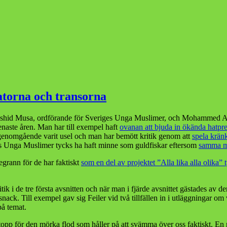
atorna och transorna
hid Musa, ordförande för Sveriges Unga Muslimer, och Mohammed Amin
enaste åren. Man har till exempel haft
ovanan att bjuda in ökända hatpr
 genomgående varit usel och man har bemött kritik genom att
spela kränk
riges Unga Muslimer tycks ha haft minne som guldfiskar eftersom
samma m
grann för de har faktiskt
som en del av projektet ”Alla lika alla olika
ritik i de tre första avsnitten och när man i fjärde avsnittet gästades av d
ck. Till exempel gav sig Feiler vid två tillfällen in i utläggningar om 
på temat.
stopp för den mörka flod som håller på att svämma över oss faktiskt. En 