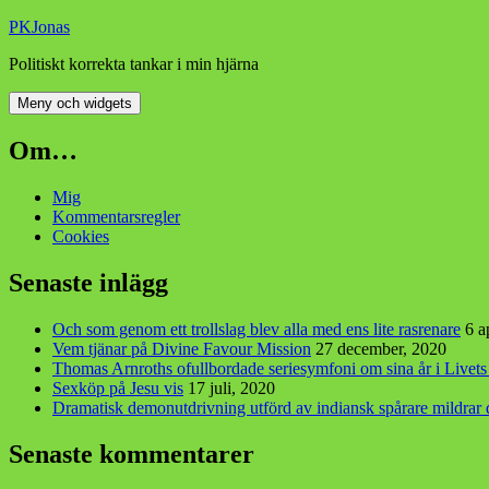
Hoppa
PKJonas
till
Politiskt korrekta tankar i min hjärna
innehåll
Meny och widgets
Om…
Mig
Kommentarsregler
Cookies
Senaste inlägg
Och som genom ett trollslag blev alla med ens lite rasrenare
6 a
Vem tjänar på Divine Favour Mission
27 december, 2020
Thomas Arnroths ofullbordade seriesymfoni om sina år i Livet
Sexköp på Jesu vis
17 juli, 2020
Dramatisk demonutdrivning utförd av indiansk spårare mildra
Senaste kommentarer