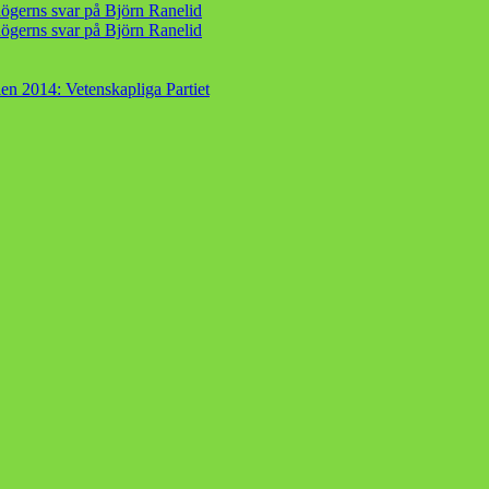
ögerns svar på Björn Ranelid
ögerns svar på Björn Ranelid
en 2014: Vetenskapliga Partiet