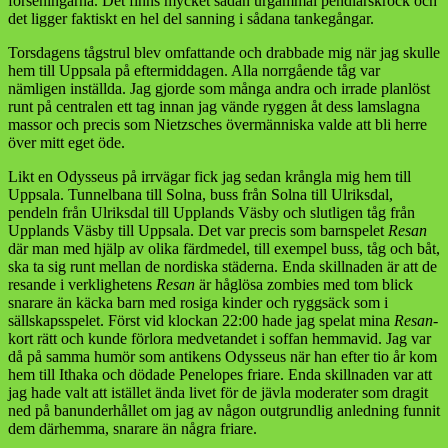
förseningarna. Det finns mycket sådan urgammal pendlarskrock och
det ligger faktiskt en hel del sanning i sådana tankegångar.
Torsdagens tågstrul blev omfattande och drabbade mig när jag skulle
hem till Uppsala på eftermiddagen. Alla norrgående tåg var
nämligen inställda. Jag gjorde som många andra och irrade planlöst
runt på centralen ett tag innan jag vände ryggen åt dess lamslagna
massor och precis som Nietzsches övermänniska valde att bli herre
över mitt eget öde.
Likt en Odysseus på irrvägar fick jag sedan krångla mig hem till
Uppsala. Tunnelbana till Solna, buss från Solna till Ulriksdal,
pendeln från Ulriksdal till Upplands Väsby och slutligen tåg från
Upplands Väsby till Uppsala. Det var precis som barnspelet
Resan
där man med hjälp av olika färdmedel, till exempel buss, tåg och båt,
ska ta sig runt mellan de nordiska städerna. Enda skillnaden är att de
resande i verklighetens
Resan
är håglösa zombies med tom blick
snarare än käcka barn med rosiga kinder och ryggsäck som i
sällskapsspelet. Först vid klockan 22:00 hade jag spelat mina
Resan
-
kort rätt och kunde förlora medvetandet i soffan hemmavid. Jag var
då på samma humör som antikens Odysseus när han efter tio år kom
hem till Ithaka och dödade Penelopes friare. Enda skillnaden var att
jag hade valt att istället ända livet för de jävla moderater som dragit
ned på banunderhållet om jag av någon outgrundlig anledning funnit
dem därhemma, snarare än några friare.