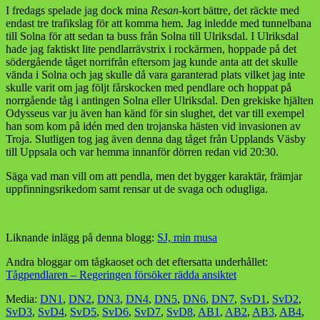
I fredags spelade jag dock mina
Resan
-kort bättre, det räckte med
endast tre trafikslag för att komma hem. Jag inledde med tunnelbana
till Solna för att sedan ta buss från Solna till Ulriksdal. I Ulriksdal
hade jag faktiskt lite pendlarrävstrix i rockärmen, hoppade på det
södergående tåget norrifrån eftersom jag kunde anta att det skulle
vända i Solna och jag skulle då vara garanterad plats vilket jag inte
skulle varit om jag följt fårskocken med pendlare och hoppat på
norrgående tåg i antingen Solna eller Ulriksdal. Den grekiske hjälten
Odysseus var ju även han känd för sin slughet, det var till exempel
han som kom på idén med den trojanska hästen vid invasionen av
Troja. Slutligen tog jag även denna dag tåget från Upplands Väsby
till Uppsala och var hemma innanför dörren redan vid 20:30.
Säga vad man vill om att pendla, men det bygger karaktär, främjar
uppfinningsrikedom samt rensar ut de svaga och odugliga.
Liknande inlägg på denna blogg:
SJ, min musa
Andra bloggar om tågkaoset och det eftersatta underhållet:
Tågpendlaren – Regeringen försöker rädda ansiktet
Media:
DN1
,
DN2
,
DN3
,
DN4
,
DN5
,
DN6
,
DN7
,
SvD1
,
SvD2
,
SvD3
,
SvD4
,
SvD5
,
SvD6
,
SvD7
,
SvD8
,
AB1
,
AB2
,
AB3
,
AB4
,