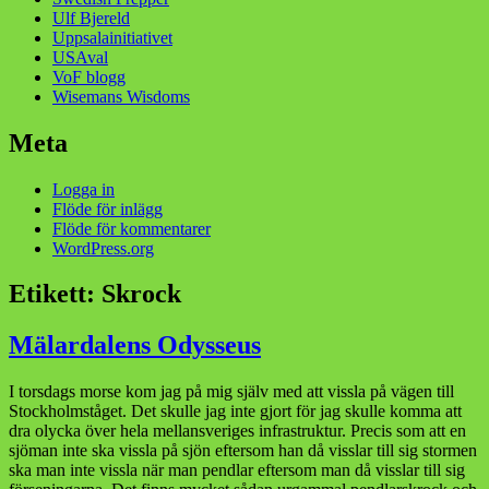
Ulf Bjereld
Uppsalainitiativet
USAval
VoF blogg
Wisemans Wisdoms
Meta
Logga in
Flöde för inlägg
Flöde för kommentarer
WordPress.org
Etikett:
Skrock
Mälardalens Odysseus
I torsdags morse kom jag på mig själv med att vissla på vägen till
Stockholmståget. Det skulle jag inte gjort för jag skulle komma att
dra olycka över hela mellansveriges infrastruktur. Precis som att en
sjöman inte ska vissla på sjön eftersom han då visslar till sig stormen
ska man inte vissla när man pendlar eftersom man då visslar till sig