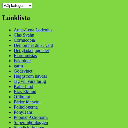
Kategorier
Länklista
Anna-Lena Lodenius
Clas Svahn
Cornucopia
Den ömhet du är värd
Det glada tjugotalet
Ekonomistas
Faktoider
garm
Gödsvinet
Häggström hävdar
Jag vill vara farlig
Kalle Lind
Klas Eklund
Ofiltrerat
Pärlor för svin
Politologerna
PonyHans
Populär Astronomi
Supermiljöbloggen
Swedish Prepper