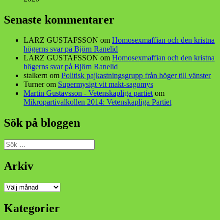
Senaste kommentarer
LARZ GUSTAFSSON
om
Homosexmaffian och den kristna
högerns svar på Björn Ranelid
LARZ GUSTAFSSON
om
Homosexmaffian och den kristna
högerns svar på Björn Ranelid
stalkern
om
Politisk pajkastningsgrupp från höger till vänster
Turner
om
Supermysigt vit makt-sagomys
Martin Gustavsson - Vetenskapliga partiet
om
Mikropartivalkollen 2014: Vetenskapliga Partiet
Sök på bloggen
Sök
efter:
Arkiv
Arkiv
Kategorier