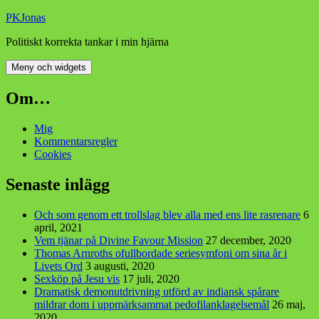
Hoppa
PKJonas
till
Politiskt korrekta tankar i min hjärna
innehåll
Meny och widgets
Om…
Mig
Kommentarsregler
Cookies
Senaste inlägg
Och som genom ett trollslag blev alla med ens lite rasrenare
6
april, 2021
Vem tjänar på Divine Favour Mission
27 december, 2020
Thomas Arnroths ofullbordade seriesymfoni om sina år i
Livets Ord
3 augusti, 2020
Sexköp på Jesu vis
17 juli, 2020
Dramatisk demonutdrivning utförd av indiansk spårare
mildrar dom i uppmärksammat pedofilanklagelsemål
26 maj,
2020