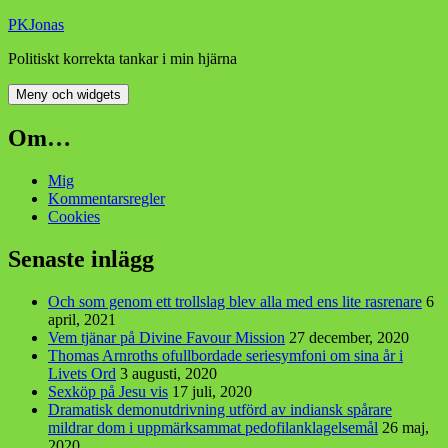
Hoppa
PKJonas
till
Politiskt korrekta tankar i min hjärna
innehåll
Meny och widgets
Om…
Mig
Kommentarsregler
Cookies
Senaste inlägg
Och som genom ett trollslag blev alla med ens lite rasrenare
6
april, 2021
Vem tjänar på Divine Favour Mission
27 december, 2020
Thomas Arnroths ofullbordade seriesymfoni om sina år i
Livets Ord
3 augusti, 2020
Sexköp på Jesu vis
17 juli, 2020
Dramatisk demonutdrivning utförd av indiansk spårare
mildrar dom i uppmärksammat pedofilanklagelsemål
26 maj,
2020