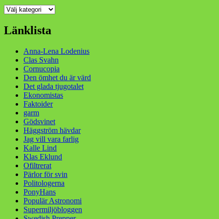
Kategorier
Länklista
Anna-Lena Lodenius
Clas Svahn
Cornucopia
Den ömhet du är värd
Det glada tjugotalet
Ekonomistas
Faktoider
garm
Gödsvinet
Häggström hävdar
Jag vill vara farlig
Kalle Lind
Klas Eklund
Ofiltrerat
Pärlor för svin
Politologerna
PonyHans
Populär Astronomi
Supermiljöbloggen
Swedish Prepper