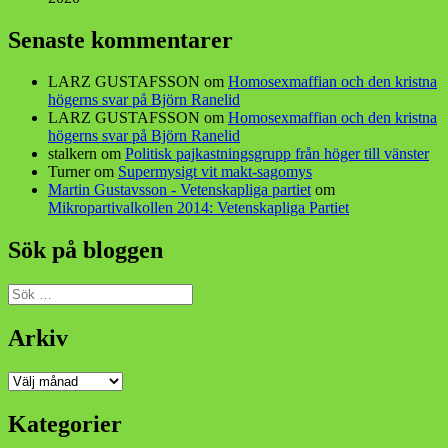
Senaste kommentarer
LARZ GUSTAFSSON
om
Homosexmaffian och den kristna
högerns svar på Björn Ranelid
LARZ GUSTAFSSON
om
Homosexmaffian och den kristna
högerns svar på Björn Ranelid
stalkern
om
Politisk pajkastningsgrupp från höger till vänster
Turner
om
Supermysigt vit makt-sagomys
Martin Gustavsson - Vetenskapliga partiet
om
Mikropartivalkollen 2014: Vetenskapliga Partiet
Sök på bloggen
Sök
efter:
Arkiv
Arkiv
Kategorier